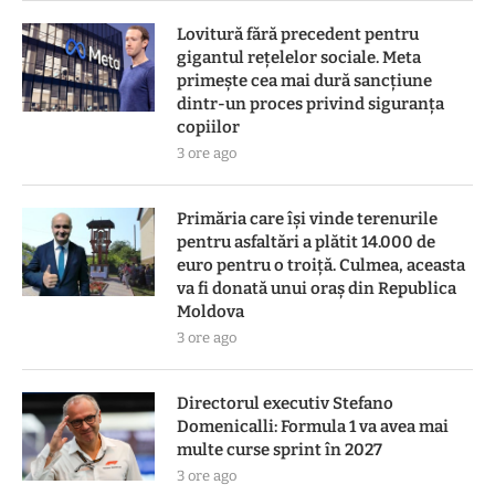
Lovitură fără precedent pentru
gigantul rețelelor sociale. Meta
primește cea mai dură sancțiune
dintr-un proces privind siguranța
copiilor
3 ore ago
Primăria care își vinde terenurile
pentru asfaltări a plătit 14.000 de
euro pentru o troiță. Culmea, aceasta
va fi donată unui oraș din Republica
Moldova
3 ore ago
Directorul executiv Stefano
Domenicalli: Formula 1 va avea mai
multe curse sprint în 2027
3 ore ago