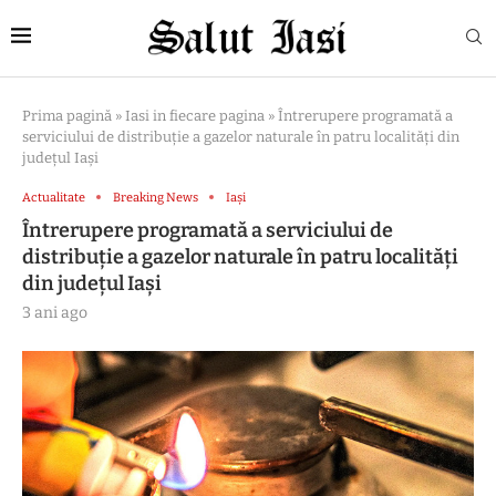
Prima pagină
»
Iasi in fiecare pagina
»
Întrerupere programată a
serviciului de distribuție a gazelor naturale în patru localități din
județul Iași
Actualitate
Breaking News
Iași
Întrerupere programată a serviciului de
distribuție a gazelor naturale în patru localități
din județul Iași
3 ani ago