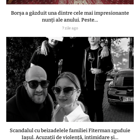
Borșa a găzduit una dintre cele mai impresionante
nunți ale anului. Peste...
7 zile ago
Scandalul cu beizadelele familiei Fiterman zguduie
Iașul. Acuzații de violență, intimidare și...