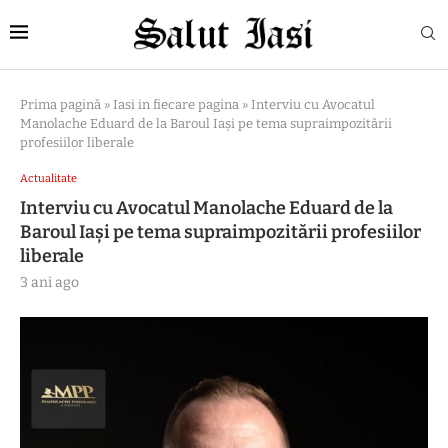
Prima pagină
»
Iasi in fiecare pagina
»
Interviu cu Avocatul
Manolache Eduard de la Baroul Iași pe tema supraimpozitării
profesiilor liberale
Actualitate
Interviu cu Avocatul Manolache Eduard de la
Baroul Iași pe tema supraimpozitării profesiilor
liberale
3 ani ago