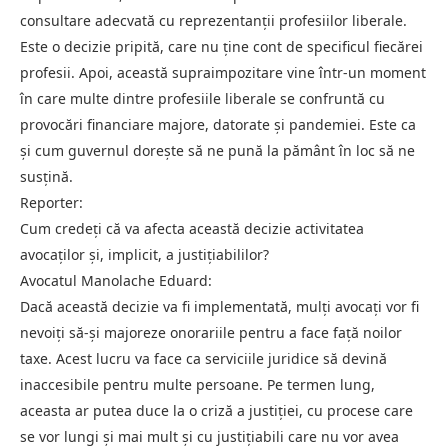
consultare adecvată cu reprezentanții profesiilor liberale.
Este o decizie pripită, care nu ține cont de specificul fiecărei
profesii. Apoi, această supraimpozitare vine într-un moment
în care multe dintre profesiile liberale se confruntă cu
provocări financiare majore, datorate și pandemiei. Este ca
și cum guvernul dorește să ne pună la pământ în loc să ne
susțină.
Reporter:
Cum credeți că va afecta această decizie activitatea
avocaților și, implicit, a justițiabililor?
Avocatul Manolache Eduard:
Dacă această decizie va fi implementată, mulți avocați vor fi
nevoiți să-și majoreze onorariile pentru a face față noilor
taxe. Acest lucru va face ca serviciile juridice să devină
inaccesibile pentru multe persoane. Pe termen lung,
aceasta ar putea duce la o criză a justiției, cu procese care
se vor lungi și mai mult și cu justițiabili care nu vor avea