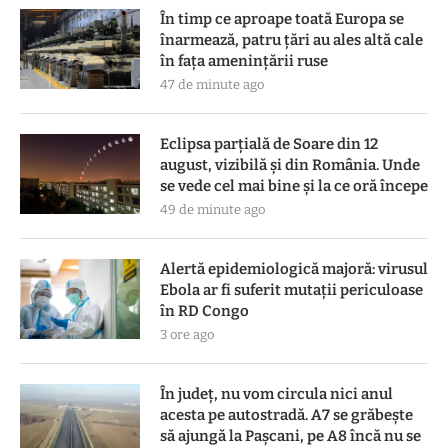
În timp ce aproape toată Europa se
înarmează, patru ţări au ales altă cale
în faţa ameninţării ruse
47 de minute ago
Eclipsa parțială de Soare din 12
august, vizibilă și din România. Unde
se vede cel mai bine și la ce oră începe
49 de minute ago
Alertă epidemiologică majoră: virusul
Ebola ar fi suferit mutații periculoase
în RD Congo
3 ore ago
În județ, nu vom circula nici anul
acesta pe autostradă. A7 se grăbește
să ajungă la Pașcani, pe A8 încă nu se