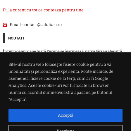
Fii la curent cu tot ce conteaza pentru tine
Email:
contact@salutiasi.ro
NOUTATI
În timp ce aproape toată Europa se înarmează, patru ţări au ales altă
cale în faţa ameninţării ruse
Site-ul nostru web folosește fișiere cookie pentru a vă
îmbunătăți și personaliza experiența. Poate include, de
Eclipsa parțială de Soare din 12 august, vizibilă și din România. Unde se
vede cel mai bine și la ce oră începe
asemenea, fișiere cookie de la terți, cum ar fi Google
Analytics. Aceste cookie-uri vor fi stocate în browser,
numai cu acordul dumneavoastră apăsând pe butonul
Alertă epidemiologică majoră: virusul Ebola ar fi suferit mutații
periculoase în RD Congo
“Acceptă”.
În județ, nu vom circula nici anul acesta pe autostradă. A7 se grăbește
Acceptă
să ajungă la Pașcani, pe A8 încă nu se lucrează nicăieri în Iași