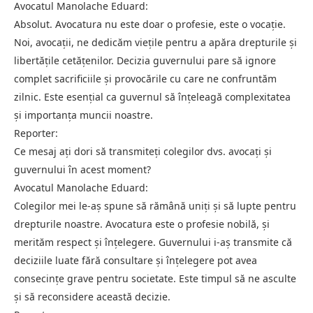
Avocatul Manolache Eduard:
Absolut. Avocatura nu este doar o profesie, este o vocație.
Noi, avocații, ne dedicăm viețile pentru a apăra drepturile și
libertățile cetățenilor. Decizia guvernului pare să ignore
complet sacrificiile și provocările cu care ne confruntăm
zilnic. Este esențial ca guvernul să înțeleagă complexitatea
și importanța muncii noastre.
Reporter:
Ce mesaj ați dori să transmiteți colegilor dvs. avocați și
guvernului în acest moment?
Avocatul Manolache Eduard:
Colegilor mei le-aș spune să rămână uniți și să lupte pentru
drepturile noastre. Avocatura este o profesie nobilă, și
merităm respect și înțelegere. Guvernului i-aș transmite că
deciziile luate fără consultare și înțelegere pot avea
consecințe grave pentru societate. Este timpul să ne asculte
și să reconsidere această decizie.