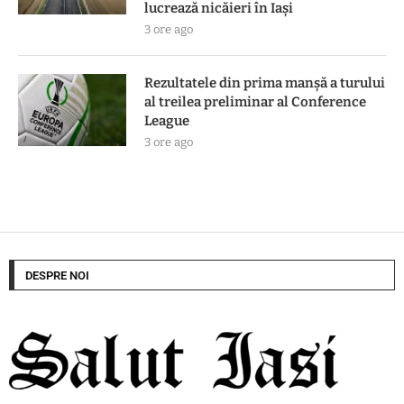
lucrează nicăieri în Iași
3 ore ago
Rezultatele din prima manşă a turului
al treilea preliminar al Conference
League
3 ore ago
DESPRE NOI