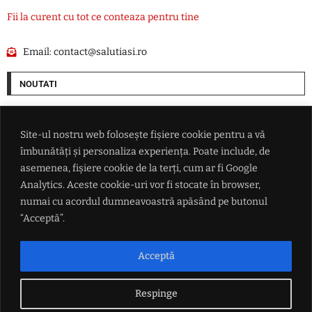
Fii la curent cu tot ce conteaza pentru tine
Email:
contact@salutiasi.ro
NOUTATI
Cum vrea SUA să pună mâna pe resursele Groenlandei. O companie ce
are legături cu Donald Trump începe goana după petrolul de sub gheață
Site-ul nostru web folosește fișiere cookie pentru a vă
îmbunătăți și personaliza experiența. Poate include, de
Ce i-a promis Aleksandar Vučić lui Zelenski în fața întregii lumi, dar și
asemenea, fișiere cookie de la terți, cum ar fi Google
ce refuză categoric
Analytics. Aceste cookie-uri vor fi stocate în browser,
numai cu acordul dumneavoastră apăsând pe butonul
Conflictul din Marea Neagră scapă de sub control: măsura radicală
“Acceptă”.
luată de Ankara după ce două nave au fost lovite de drone
Acceptă
Echipa de handbal feminin CSM Bucureşti a câştigat Cupa Dunărea
Respinge
LINK-URI UTILE