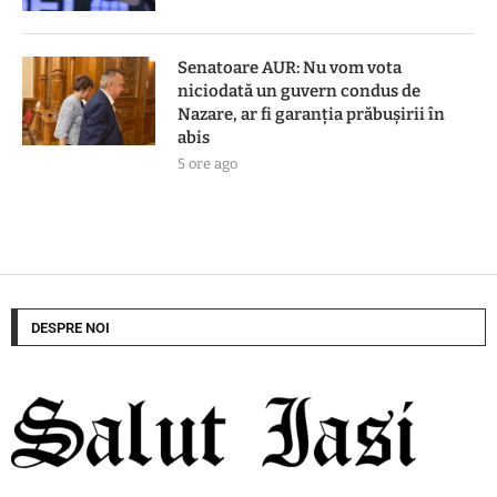
Senatoare AUR: Nu vom vota
niciodată un guvern condus de
Nazare, ar fi garanția prăbușirii în
abis
5 ore ago
DESPRE NOI