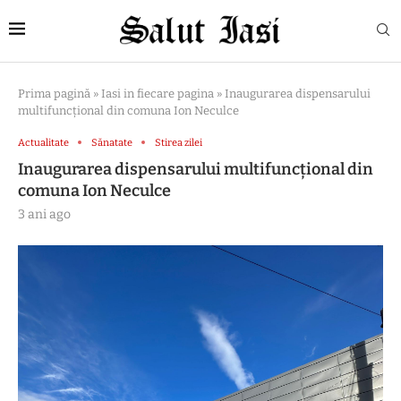
Prima pagină
»
Iasi in fiecare pagina
»
Inaugurarea dispensarului
multifuncțional din comuna Ion Neculce
Actualitate
Sănatate
Stirea zilei
Inaugurarea dispensarului multifuncțional din
comuna Ion Neculce
3 ani ago