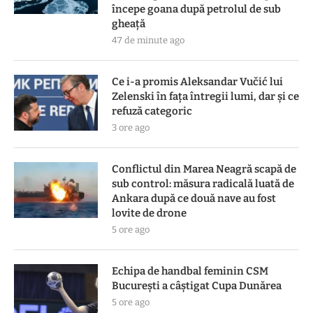
începe goana după petrolul de sub
gheață
47 de minute ago
Ce i-a promis Aleksandar Vučić lui
Zelenski în fața întregii lumi, dar și ce
refuză categoric
3 ore ago
Conflictul din Marea Neagră scapă de
sub control: măsura radicală luată de
Ankara după ce două nave au fost
lovite de drone
5 ore ago
Echipa de handbal feminin CSM
Bucureşti a câştigat Cupa Dunărea
5 ore ago