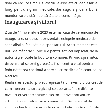
doar că reduce timpul și costurile asociate cu deplasările
lungi pentru îngrijiri medicale, dar asigură și o mai bună
monitorizare a stării de sănătate a comunității.
Inaugurarea și viitorul
Ziua de 14 noiembrie 2023 este marcată de ceremonia de
inaugurare, unde sunt prezentate echipele medicale de
specialiști și facilitățile dispensarului. Acest moment este
unul de mândrie și bucurie pentru toți cei implicați, de la
autoritățile locale la locuitorii comunei. Privind spre viitor,
dispensarul se prefigurează a fi un centru vital pentru
îmbunătățirea continuă a serviciilor medicale în comuna Ion
Neculce.
Realizarea acestui proiect reprezintă un exemplu concret de
cum intervenția strategică și colaborarea între diferite
niveluri guvernamentale și sectorul privat pot aduce
schimbări semnificative în comunități. Dispensarul din
comuna Ion Neculce nu este doar o clădire; este un far de