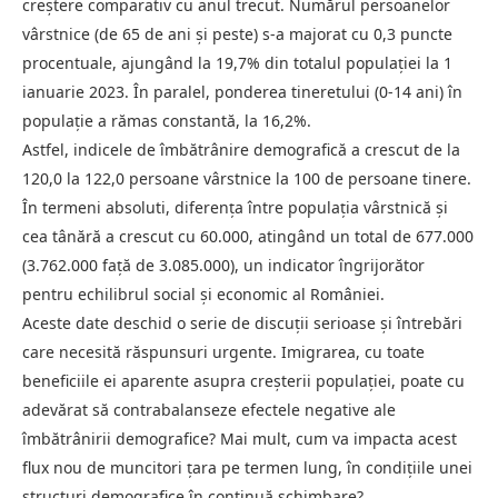
creştere comparativ cu anul trecut. Numărul persoanelor
vârstnice (de 65 de ani şi peste) s-a majorat cu 0,3 puncte
procentuale, ajungând la 19,7% din totalul populaţiei la 1
ianuarie 2023. În paralel, ponderea tineretului (0-14 ani) în
populaţie a rămas constantă, la 16,2%.
Astfel, indicele de îmbătrânire demografică a crescut de la
120,0 la 122,0 persoane vârstnice la 100 de persoane tinere.
În termeni absoluti, diferenţa între populaţia vârstnică şi
cea tânără a crescut cu 60.000, atingând un total de 677.000
(3.762.000 faţă de 3.085.000), un indicator îngrijorător
pentru echilibrul social şi economic al României.
Aceste date deschid o serie de discuţii serioase şi întrebări
care necesită răspunsuri urgente. Imigrarea, cu toate
beneficiile ei aparente asupra creşterii populaţiei, poate cu
adevărat să contrabalanseze efectele negative ale
îmbătrânirii demografice? Mai mult, cum va impacta acest
flux nou de muncitori ţara pe termen lung, în condiţiile unei
structuri demografice în continuă schimbare?