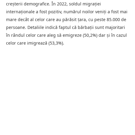
creşterii demografice. În 2022, soldul migraţiei
internaţionale a fost pozitiv, numărul noilor veniţi a fost mai
mare decât al celor care au părăsit ţara, cu peste 85.000 de
persoane. Detaliile indică faptul că bărbaţii sunt majoritari
în rândul celor care aleg să emigreze (50,2%) dar şi în cazul
celor care imigrează (53,3%).