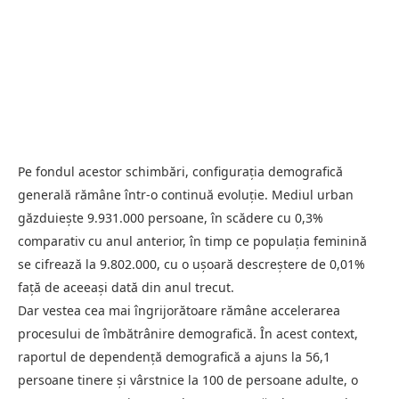
Pe fondul acestor schimbări, configuraţia demografică
generală rămâne într-o continuă evoluţie. Mediul urban
găzduieşte 9.931.000 persoane, în scădere cu 0,3%
comparativ cu anul anterior, în timp ce populaţia feminină
se cifrează la 9.802.000, cu o uşoară descreştere de 0,01%
faţă de aceeaşi dată din anul trecut.
Dar vestea cea mai îngrijorătoare rămâne accelerarea
procesului de îmbătrânire demografică. În acest context,
raportul de dependenţă demografică a ajuns la 56,1
persoane tinere şi vârstnice la 100 de persoane adulte, o