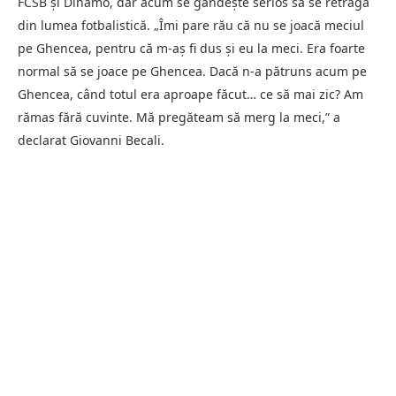
FCSB și Dinamo, dar acum se gândește serios să se retragă
din lumea fotbalistică. „Îmi pare rău că nu se joacă meciul
pe Ghencea, pentru că m-aș fi dus și eu la meci. Era foarte
normal să se joace pe Ghencea. Dacă n-a pătruns acum pe
Ghencea, când totul era aproape făcut… ce să mai zic? Am
rămas fără cuvinte. Mă pregăteam să merg la meci,” a
declarat Giovanni Becali.