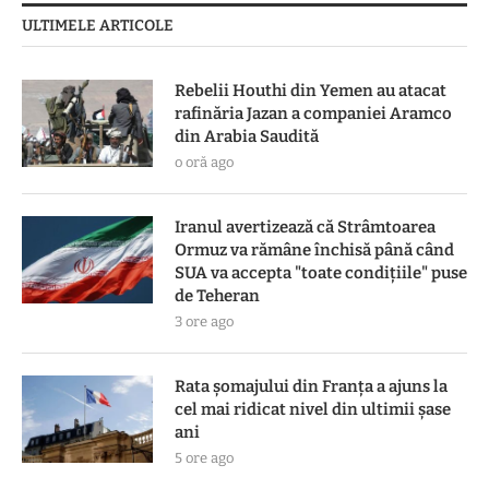
ULTIMELE ARTICOLE
Rebelii Houthi din Yemen au atacat
rafinăria Jazan a companiei Aramco
din Arabia Saudită
o oră ago
Iranul avertizează că Strâmtoarea
Ormuz va rămâne închisă până când
SUA va accepta "toate condiţiile" puse
de Teheran
3 ore ago
Rata șomajului din Franța a ajuns la
cel mai ridicat nivel din ultimii șase
ani
5 ore ago