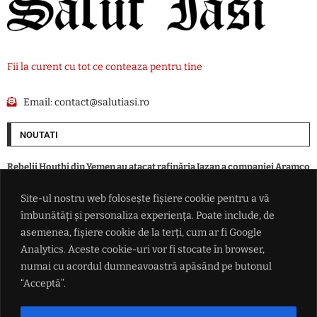
Fii la curent cu tot ce conteaza pentru tine
Email:
contact@salutiasi.ro
NOUTATI
Rebelii Houthi din Yemen au atacat rafinăria Jazan a companiei Aramco
din Arabia Saudită
Site-ul nostru web folosește fișiere cookie pentru a vă
îmbunătăți și personaliza experiența. Poate include, de
Iranul avertizează că Strâmtoarea Ormuz va rămâne închisă până când
SUA va accepta "toate condiţiile" puse de Teheran
asemenea, fișiere cookie de la terți, cum ar fi Google
Analytics. Aceste cookie-uri vor fi stocate în browser,
numai cu acordul dumneavoastră apăsând pe butonul
Rata șomajului din Franța a ajuns la cel mai ridicat nivel din ultimii șase
ani
“Acceptă”.