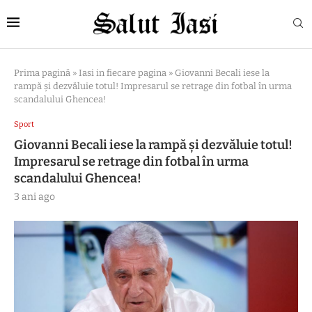
Prima pagină
»
Iasi in fiecare pagina
»
Giovanni Becali iese la
rampă și dezvăluie totul! Impresarul se retrage din fotbal în urma
scandalului Ghencea!
Sport
Giovanni Becali iese la rampă și dezvăluie totul!
Impresarul se retrage din fotbal în urma
scandalului Ghencea!
3 ani ago