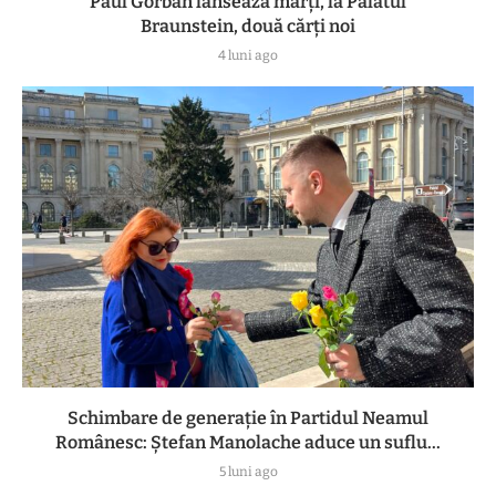
Paul Gorban lansează marți, la Palatul
Braunstein, două cărți noi
4 luni ago
Schimbare de generație în Partidul Neamul
Românesc: Ștefan Manolache aduce un suflu...
5 luni ago