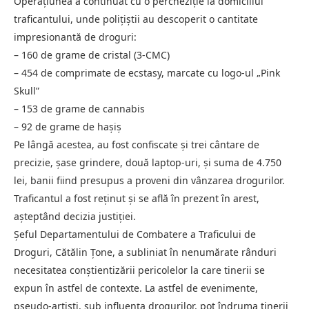
Operațiunea a continuat cu o percheziție la domiciliul
traficantului, unde polițiștii au descoperit o cantitate
impresionantă de droguri:
– 160 de grame de cristal (3-CMC)
– 454 de comprimate de ecstasy, marcate cu logo-ul „Pink
Skull”
– 153 de grame de cannabis
– 92 de grame de hașiș
Pe lângă acestea, au fost confiscate și trei cântare de
precizie, șase grindere, două laptop-uri, și suma de 4.750
lei, banii fiind presupus a proveni din vânzarea drogurilor.
Traficantul a fost reținut și se află în prezent în arest,
așteptând decizia justiției.
Șeful Departamentului de Combatere a Traficului de
Droguri, Cătălin Țone, a subliniat în nenumărate rânduri
necesitatea conștientizării pericolelor la care tinerii se
expun în astfel de contexte. La astfel de evenimente,
pseudo-artiști, sub influența drogurilor, pot îndruma tinerii