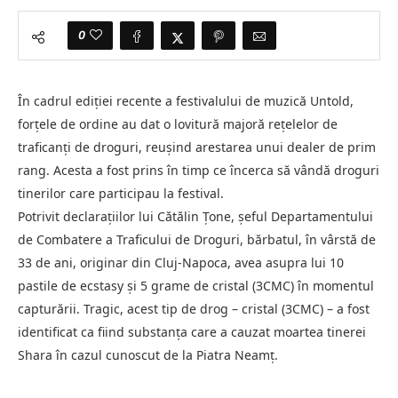
0
În cadrul ediției recente a festivalului de muzică Untold,
forțele de ordine au dat o lovitură majoră rețelelor de
traficanți de droguri, reușind arestarea unui dealer de prim
rang. Acesta a fost prins în timp ce încerca să vândă droguri
tinerilor care participau la festival.
Potrivit declarațiilor lui Cătălin Țone, șeful Departamentului
de Combatere a Traficului de Droguri, bărbatul, în vârstă de
33 de ani, originar din Cluj-Napoca, avea asupra lui 10
pastile de ecstasy și 5 grame de cristal (3CMC) în momentul
capturării. Tragic, acest tip de drog – cristal (3CMC) – a fost
identificat ca fiind substanța care a cauzat moartea tinerei
Shara în cazul cunoscut de la Piatra Neamț.