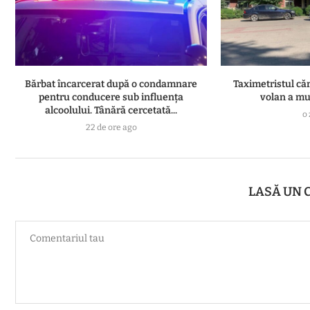
Bărbat încarcerat după o condamnare
Taximetristul căr
pentru conducere sub influența
volan a muri
alcoolului. Tânără cercetată...
o 
22 de ore ago
LASĂ UN 