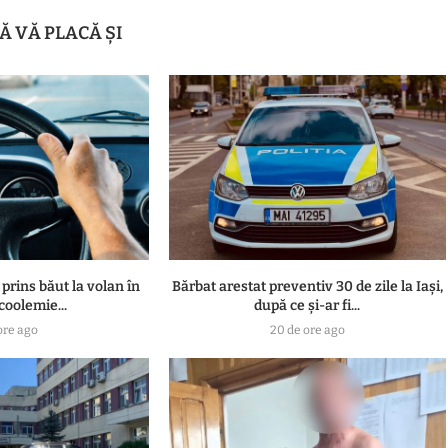
Ă VĂ PLACĂ ȘI
 prins băut la volan în
Bărbat arestat preventiv 30 de zile la Iași,
lcoolemie...
după ce și-ar fi...
ore ago
20 de ore ago