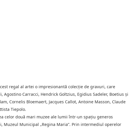
st regal al artei o impresionantă colecție de gravuri, care
Agostino Carracci, Hendrick Goltzius, Egidius Sadeler, Boetius și
edam, Cornelis Bloemaert, Jacques Callot, Antoine Masson, Claude
tista Tiepolo.
irea celor două mari muzee ale lumii într-un spațiu generos
ași, Muzeul Municipal „Regina Maria”. Prin intermediul operelor