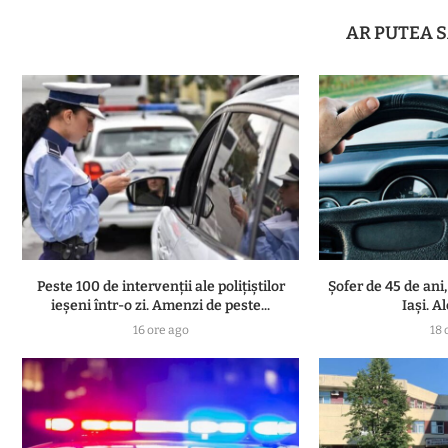
AR PUTEA S
Peste 100 de intervenții ale polițiștilor
Șofer de 45 de ani,
ieșeni într-o zi. Amenzi de peste...
Iași. A
16 ore ago
18 