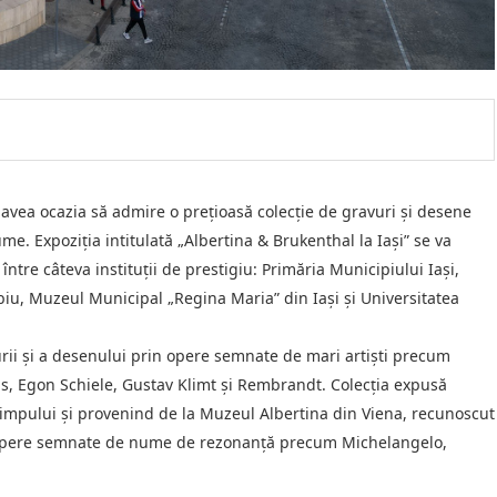
 avea ocazia să admire o prețioasă colecție de gravuri și desene
me. Expoziția intitulată „Albertina & Brukenthal la Iași” se va
ntre câteva instituții de prestigiu: Primăria Municipiului Iași,
iu, Muzeul Municipal „Regina Maria” din Iași și Universitatea
urii și a desenului prin opere semnate de mari artiști precum
s, Egon Schiele, Gustav Klimt și Rembrandt. Colecția expusă
timpului și provenind de la Muzeul Albertina din Viena, recunoscut
im opere semnate de nume de rezonanță precum Michelangelo,