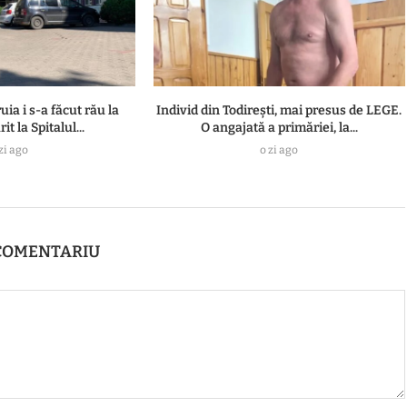
uia i s-a făcut rău la
Individ din Todirești, mai presus de LEGE.
t la Spitalul...
O angajată a primăriei, la...
zi ago
o zi ago
COMENTARIU