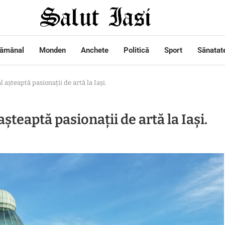
tămânal
Monden
Anchete
Politică
Sport
Sănatat
 așteaptă pasionații de artă la Iași.
șteaptă pasionații de artă la Iași.