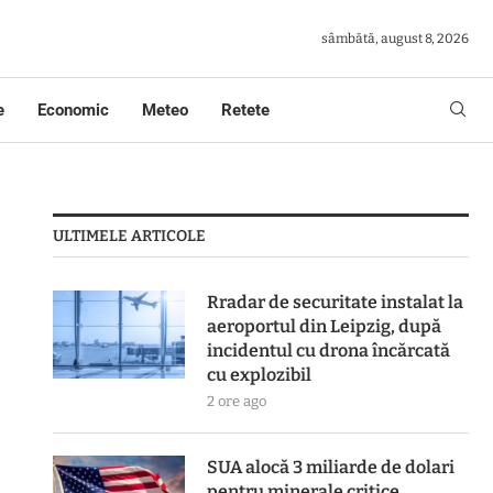
sâmbătă, august 8, 2026
e
Economic
Meteo
Retete
ULTIMELE ARTICOLE
Rradar de securitate instalat la
aeroportul din Leipzig, după
incidentul cu drona încărcată
cu explozibil
2 ore ago
SUA alocă 3 miliarde de dolari
pentru minerale critice.