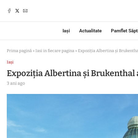
Iași
Actualitate
Pamflet Săp
Prima pagină
»
Iasi in fiecare pagina
»
Expoziția Albertina și Brukenthal
Iași
Expoziția Albertina și Brukenthal a
3 ani ago