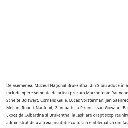
De asemenea, Muzeul Național Brukenthal din Sibiu aduce în ace
include opere semnate de artiști precum Marcantonio Raimondi, 
Schelte Bolswert, Cornelis Galle, Lucas Vorsterman, Jan Saenr
Mellan, Robert Nanteuil, Giambattista Piranesi sau Giovanni Bat
Expoziția „Albertina și Brukenthal la Iași” are drept scop reun
administrat de o a treia instituție culturală emblematică din I