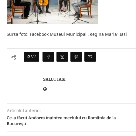
Sursa foto: Facebook Muzeul Municipal „Regina Maria” Iasi
0
SALUT IASI
Articolul anterior
Ce-a făcut Andorra înaintea meciului cu România de la
București