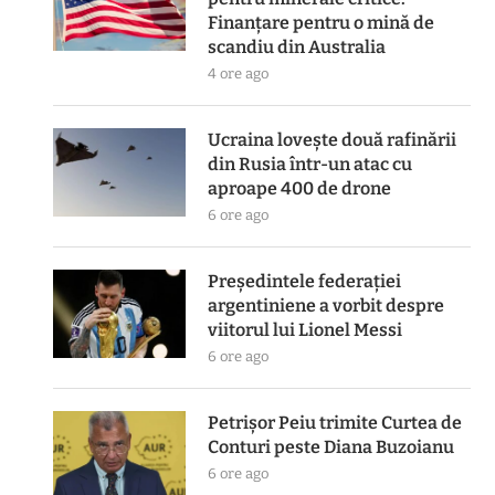
Finanțare pentru o mină de
scandiu din Australia
4 ore ago
Ucraina lovește două rafinării
din Rusia într-un atac cu
aproape 400 de drone
6 ore ago
Președintele federației
argentiniene a vorbit despre
viitorul lui Lionel Messi
6 ore ago
Petrișor Peiu trimite Curtea de
Conturi peste Diana Buzoianu
6 ore ago