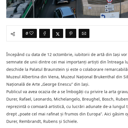
0
Începând cu data de 12 octombrie, iubitorii de artă din Iași vor
semnate de unii dintre cei mai importanți artiști din întreaga lu
deschide la Palatul Braunstein și este o colaborare remarcabilă î
Muzeul Albertina din Viena, Muzeul Național Brukenthal din Sib
Națională de Arte „George Enescu” din Iași.
Publicul va avea ocazia de a se îmbogăți cu privire la arta grav
Durer, Rafael, Leonardo, Michelangelo, Breughel, Bosch, Ruben
reprezintă o comoară artistică, cu lucrări adunate de-a lungul 
drept „poate cel mai rafinat și frumos din Europa”. Aici găs
Durer, Rembrandt, Rubens și Schiele.