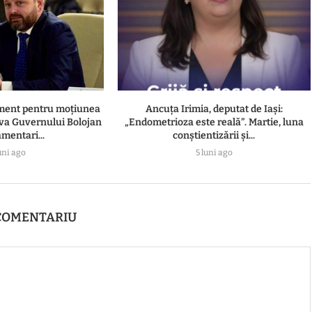
ament pentru moțiunea
Ancuța Irimia, deputat de Iași:
va Guvernului Bolojan
„Endometrioza este reală”. Martie, luna
amentari...
conștientizării și...
uni ago
5 luni ago
COMENTARIU