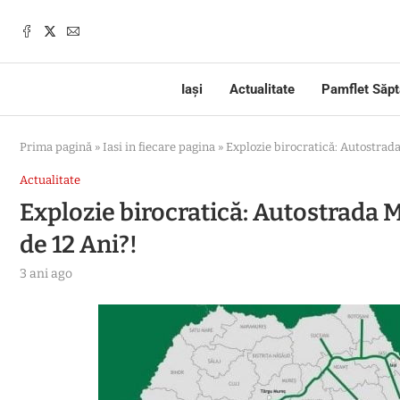
Iași
Actualitate
Pamflet Săp
Prima pagină
»
Iasi in fiecare pagina
»
Explozie birocratică: Autostrada
Actualitate
Explozie birocratică: Autostrada 
de 12 Ani?!
3 ani ago