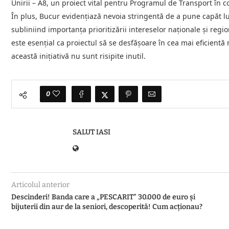
Unirii – A8, un proiect vital pentru Programul de Transport în
În plus, Bucur evidențiază nevoia stringentă de a pune capăt lu
subliniind importanța prioritizării intereselor naționale și regi
este esențial ca proiectul să se desfășoare în cea mai eficientă
această inițiativă nu sunt risipite inutil.
0
SALUT IASI
Articolul anterior
Descinderi! Banda care a „PESCARIT” 30.000 de euro și
bijuterii din aur de la seniori, descoperită! Cum acționau?