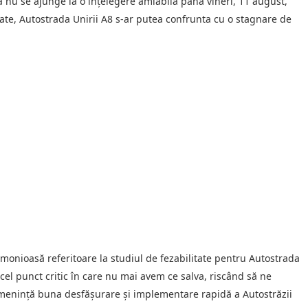
că nu se ajunge la o înțelegere amiabilă până vineri, 11 august,
tate, Autostrada Unirii A8 s-ar putea confrunta cu o stagnare de
rmonioasă referitoare la studiul de fezabilitate pentru Autostrada
cel punct critic în care nu mai avem ce salva, riscând să ne
amenință buna desfășurare și implementare rapidă a Autostrăzii