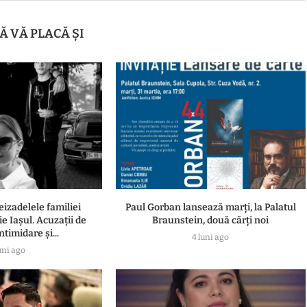
Ă VĂ PLACĂ ȘI
eizadelele familiei
Paul Gorban lansează marți, la Palatul
e Iașul. Acuzații de
Braunstein, două cărți noi
ntimidare și...
4 luni ago
uni ago