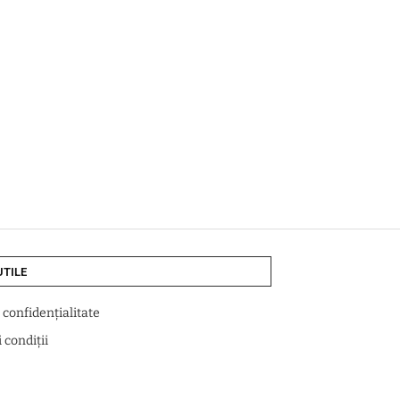
UTILE
e confidențialitate
 condiții