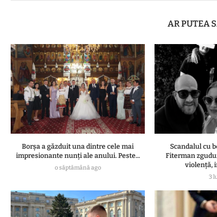
AR PUTEA S
Borșa a găzduit una dintre cele mai
Scandalul cu b
impresionante nunți ale anului. Peste...
Fiterman zgudui
violență, i
o săptămână ago
3 l