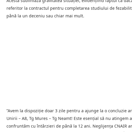
Acesta subliniază gravitatea situației, evidențiind faptul că da
referitor la contractul pentru completarea studiului de fezabili
până la un deceniu sau chiar mai mult.
”Avem la dispoziție doar 3 zile pentru a ajunge la o concluzie a
Unirii – A8, Tg Mures – Tg Neamt! Este esențial să nu atingem a
confruntăm cu întârzieri de până la 12 ani. Neglijența CNAIR 