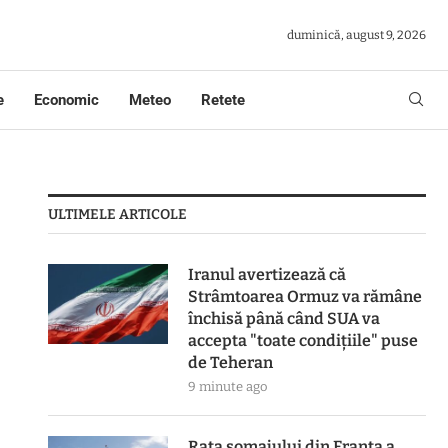
duminică, august 9, 2026
e
Economic
Meteo
Retete
ULTIMELE ARTICOLE
Iranul avertizează că
Strâmtoarea Ormuz va rămâne
închisă până când SUA va
accepta "toate condiţiile" puse
de Teheran
9 minute ago
Rata șomajului din Franța a