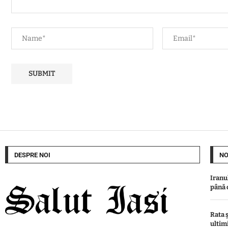
DESPRE NOI
NO
Iranu
până 
Rata ș
ultimi