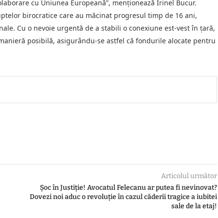
 colaborare cu Uniunea Europeană”, menționează Irinel Bucur.
ptelor birocratice care au măcinat progresul timp de 16 ani,
onale. Cu o nevoie urgentă de a stabili o conexiune est-vest în țară,
 manieră posibilă, asigurându-se astfel că fondurile alocate pentru
Articolul următor
Șoc în Justiție! Avocatul Felecanu ar putea fi nevinovat?
Dovezi noi aduc o revoluție în cazul căderii tragice a iubitei
sale de la etaj!