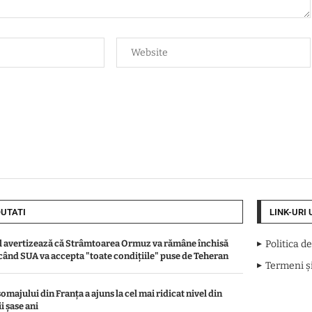
UTATI
LINK-URI 
l avertizează că Strâmtoarea Ormuz va rămâne închisă
Politica d
când SUA va accepta "toate condiţiile" puse de Teheran
Termeni și
omajului din Franța a ajuns la cel mai ridicat nivel din
i șase ani