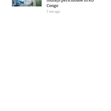
mutații periculoase în RD
Congo
7 ore ago