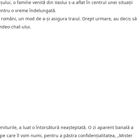
ului, o familie venită din Vaslui s-a aflat în centrul unei situații
pentru o vreme îndelungată.
lți români, un mod de a-și asigura traiul. Drept urmare, au decis să
video-chat-ului.
eniturile, a luat o întorsătură neașteptată. O zi aparent banală a
pe care îl vom numi, pentru a păstra confidențialitatea, „Mister