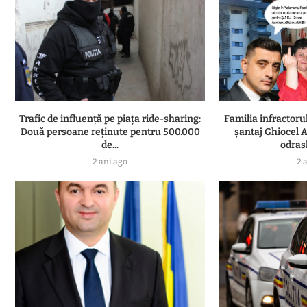
Trafic de influență pe piața ride-sharing:
Familia infractor
Două persoane reținute pentru 500.000
șantaj Ghiocel A
de...
odrasl
2 ani ago
2 