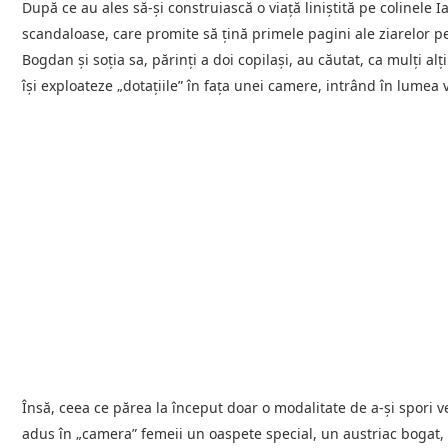
După ce au ales să-și construiască o viață liniștită pe colinele Iaș
scandaloase, care promite să țină primele pagini ale ziarelor 
Bogdan și soția sa, părinți a doi copilași, au căutat, ca mulți a
își exploateze „dotațiile” în fața unei camere, intrând în lumea 
Însă, ceea ce părea la început doar o modalitate de a-și spori v
adus în „camera” femeii un oaspete special, un austriac bogat, 