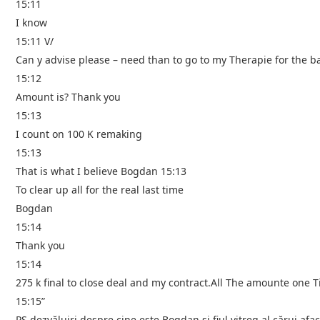
15:11
I know
15:11 V/
Can y advise please – need than to go to my Therapie for the ba
15:12
Amount is? Thank you
15:13
I count on 100 K remaking
15:13
That is what I believe Bogdan 15:13
To clear up all for the real last time
Bogdan
15:14
Thank you
15:14
275 k final to close deal and my contract.All The amounte one T
15:15”
PS dezvăluiri despre cine este Bogdan și fiul vitreg al cărui afa