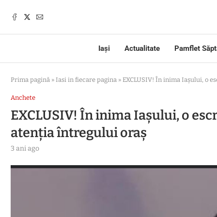
Iași
Actualitate
Pamflet Săp
Prima pagină
»
Iasi in fiecare pagina
»
EXCLUSIV! În inima Iașului, o esc
Anchete
EXCLUSIV! În inima Iașului, o escr
atenția întregului oraș
3 ani ago