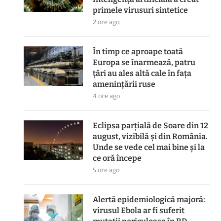
primele virusuri sintetice
2 ore ago
În timp ce aproape toată
Europa se înarmează, patru
ţări au ales altă cale în faţa
ameninţării ruse
4 ore ago
Eclipsa parțială de Soare din 12
august, vizibilă și din România.
Unde se vede cel mai bine și la
ce oră începe
5 ore ago
Alertă epidemiologică majoră:
virusul Ebola ar fi suferit