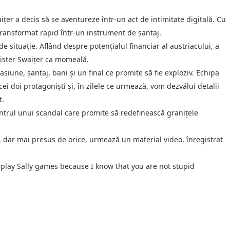
țer a decis să se aventureze într-un act de intimitate digitală. Cu
 transformat rapid într-un instrument de șantaj.
de situație. Aflând despre potențialul financiar al austriacului, a
Mister Swaițer ca momeală.
siune, șantaj, bani și un final ce promite să fie exploziv. Echipa
ei doi protagoniști și, în zilele ce urmează, vom dezvălui detalii
t.
centrul unui scandal care promite să redefinească granițele
 dar mai presus de orice, urmează un material video, înregistrat
t play Sally games because I know that you are not stupid