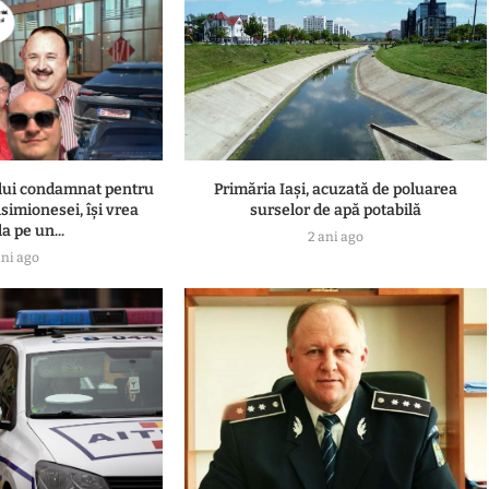
ului condamnat pentru
Primăria Iași, acuzată de poluarea
simionesei, își vrea
surselor de apă potabilă
a pe un...
2 ani ago
ani ago