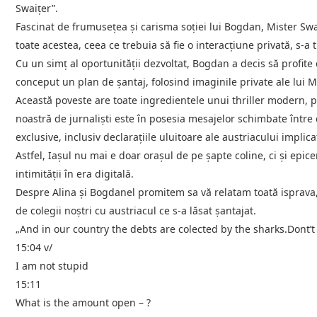
Swaițer”.
Fascinat de frumusețea și carisma soției lui Bogdan, Mister Swai
toate acestea, ceea ce trebuia să fie o interacțiune privată, s-a
Cu un simț al oportunității dezvoltat, Bogdan a decis să profite 
conceput un plan de șantaj, folosind imaginile private ale lui 
Această poveste are toate ingredientele unui thriller modern, pa
noastră de jurnaliști este în posesia mesajelor schimbate între c
exclusive, inclusiv declarațiile uluitoare ale austriacului implica
Astfel, Iașul nu mai e doar orașul de pe șapte coline, ci și epi
intimității în era digitală.
Despre Alina și Bogdanel promitem sa vă relatam toată isprava,
de colegii noștri cu austriacul ce s-a lăsat șantajat.
„And in our country the debts are colected by the sharks.Dont’
15:04 v/
I am not stupid
15:11
What is the amount open – ?