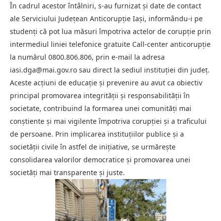
În cadrul acestor întâlniri, s-au furnizat și date de contact
ale Serviciului Județean Anticorupție Iași, informându-i pe
studenți că pot lua măsuri împotriva actelor de corupție prin
intermediul liniei telefonice gratuite Call-center anticorupție
la numărul 0800.806.806, prin e-mail la adresa
iasi.dga@mai.gov.ro
sau direct la sediul instituției din județ.
Aceste acțiuni de educație și prevenire au avut ca obiectiv
principal promovarea integrității și responsabilității în
societate, contribuind la formarea unei comunități mai
conștiente și mai vigilente împotriva corupției și a traficului
de persoane. Prin implicarea instituțiilor publice și a
societății civile în astfel de inițiative, se urmărește
consolidarea valorilor democratice și promovarea unei
societăți mai transparente și juste.