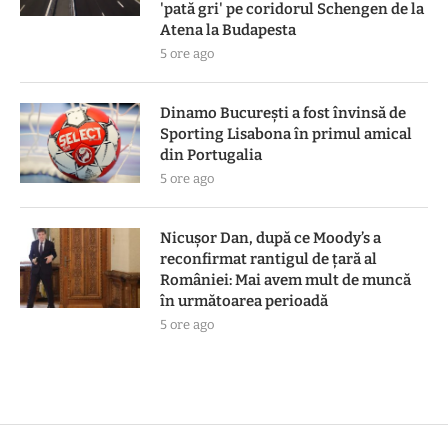
'pată gri' pe coridorul Schengen de la
Atena la Budapesta
5 ore ago
Dinamo București a fost învinsă de
Sporting Lisabona în primul amical
din Portugalia
5 ore ago
Nicușor Dan, după ce Moody’s a
reconfirmat rantigul de țară al
României: Mai avem mult de muncă
în următoarea perioadă
5 ore ago