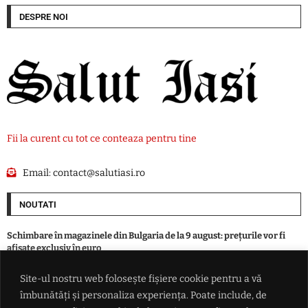
DESPRE NOI
Fii la curent cu tot ce conteaza pentru tine
Email:
contact@salutiasi.ro
NOUTATI
Schimbare în magazinele din Bulgaria de la 9 august: prețurile vor fi
afișate exclusiv în euro
Site-ul nostru web folosește fișiere cookie pentru a vă
Vot zdrobitor în Senatul SUA: tarife de până la 100% pentru țările care
îmbunătăți și personaliza experiența. Poate include, de
mai cumpără gaz și petrol de la Putin