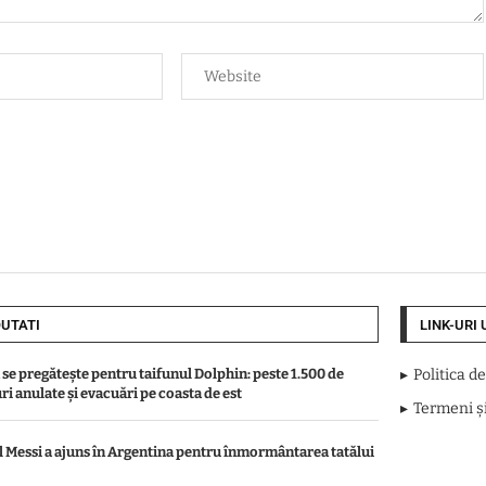
UTATI
LINK-URI 
 se pregătește pentru taifunul Dolphin: peste 1.500 de
Politica d
ri anulate și evacuări pe coasta de est
Termeni și
l Messi a ajuns în Argentina pentru înmormântarea tatălui