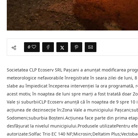
0
Societatea CLP Ecoserv SRL Pașcani a anunțat modificarea progr
meteorologice nefavorabile înregistrate în seara zilei de luni, 8 
slabe au împiedicat începerea intervenției la ora programată, r
acest motiv, în noaptea de luni spre marți a fost tratată doar 
Vale și suburbiiCLP Ecoserv anunță că în noaptea de 9 spre 10 iu
acțiunea de dezinsecție în:Zona Vale a municipiului Pașcani;s
Sodomeni;suburbia Boșteni.Acțiunea face parte din prima etapă
desfășurat la nivelul municipiului.Produsele utilizatePentru ef
autorizate:Solfac Trio EC 140 NF;Microsin;Deltatim Plus;Vectob