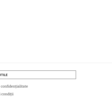
UTILE
e confidențialitate
 condiții