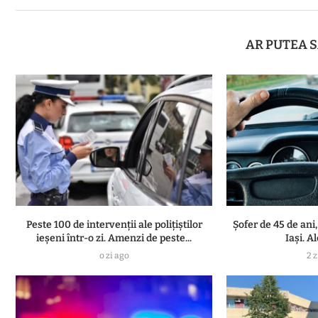
AR PUTEA S
Peste 100 de intervenții ale polițiștilor
Șofer de 45 de ani,
ieșeni într-o zi. Amenzi de peste...
Iași. A
o zi ago
2 z