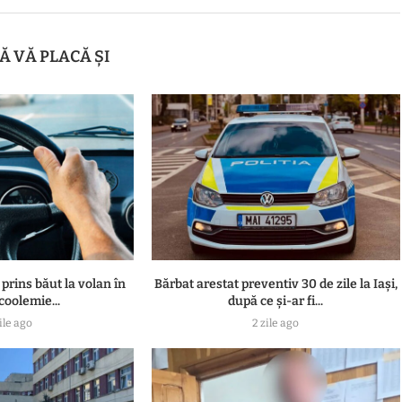
Ă VĂ PLACĂ ȘI
 prins băut la volan în
Bărbat arestat preventiv 30 de zile la Iași,
lcoolemie...
după ce și-ar fi...
ile ago
2 zile ago