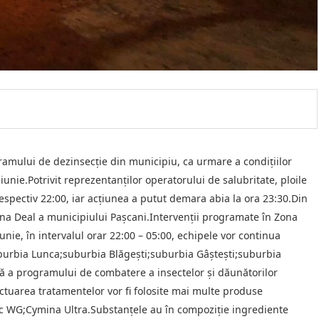
amului de dezinsecție din municipiu, ca urmare a condițiilor
iunie.Potrivit reprezentanților operatorului de salubritate, ploile
espectiv 22:00, iar acțiunea a putut demara abia la ora 23:30.Din
Zona Deal a municipiului Pașcani.Intervenții programate în Zona
nie, în intervalul orar 22:00 – 05:00, echipele vor continua
uburbia Lunca;suburbia Blăgești;suburbia Gâștești;suburbia
 a programului de combatere a insectelor și dăunătorilor
ectuarea tratamentelor vor fi folosite mai multe produse
ac WG;Cymina Ultra.Substanțele au în compoziție ingrediente