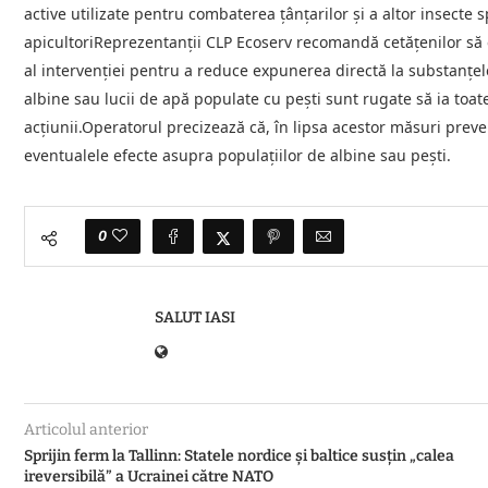
active utilizate pentru combaterea țânțarilor și a altor insecte
apicultoriReprezentanții CLP Ecoserv recomandă cetățenilor să evi
al intervenției pentru a reduce expunerea directă la substanțel
albine sau lucii de apă populate cu pești sunt rugate să ia toa
acțiunii.Operatorul precizează că, în lipsa acestor măsuri prev
eventualele efecte asupra populațiilor de albine sau pești.
0
SALUT IASI
Articolul anterior
Sprijin ferm la Tallinn: Statele nordice și baltice susțin „calea
ireversibilă” a Ucrainei către NATO