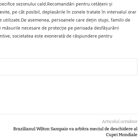
 specifice sezonului cald.Recomandări pentru cetățeni și
te, pe cât posibil, deplasările în zonele tratate în intervalul orar
e utilizate.De asemenea, persoanele care dețin stupi, familii de
te măsurile necesare de protecție pe perioada desfășurării
entive, societatea este exonerată de răspundere pentru
Articolul următor
Brazilianul Wilton Sampaio va arbitra meciul de deschidere al
Cupei Mondiale