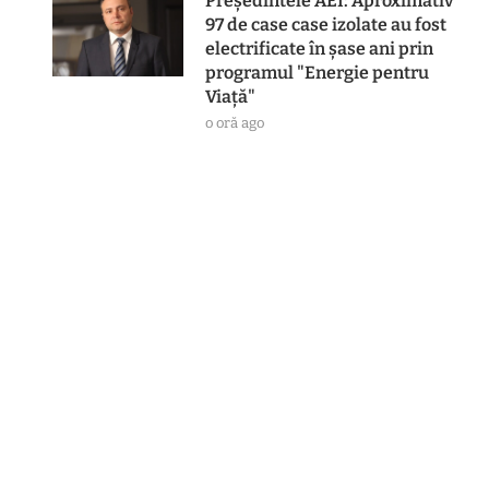
Preşedintele AEI: Aproximativ
97 de case case izolate au fost
electrificate în şase ani prin
programul "Energie pentru
Viaţă"
o oră ago