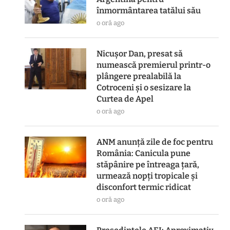
înmormântarea tatălui său
o oră ago
Nicușor Dan, presat să
numească premierul printr-o
plângere prealabilă la
Cotroceni și o sesizare la
Curtea de Apel
o oră ago
ANM anunță zile de foc pentru
România: Canicula pune
stăpânire pe întreaga țară,
urmează nopți tropicale și
disconfort termic ridicat
o oră ago