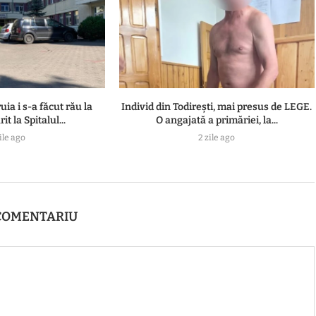
uia i s-a făcut rău la
Individ din Todirești, mai presus de LEGE.
t la Spitalul...
O angajată a primăriei, la...
ile ago
2 zile ago
COMENTARIU