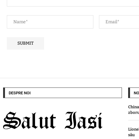
DESPRE NOI
NO
China
zboru
Lione
său