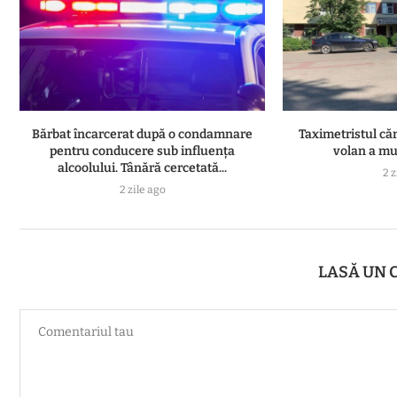
Bărbat încarcerat după o condamnare
Taximetristul căr
pentru conducere sub influența
volan a muri
alcoolului. Tânără cercetată...
2 z
2 zile ago
LASĂ UN 