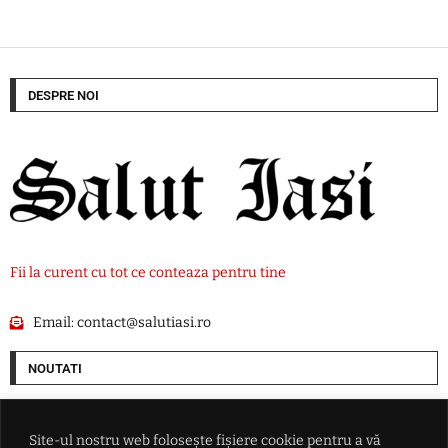
DESPRE NOI
Fii la curent cu tot ce conteaza pentru tine
Email:
contact@salutiasi.ro
NOUTATI
Progrese în negocierile Oman-Iran privind navigația prin Strâmtoarea
Ormuz. Atacurile asupra navelor ar putea bloca acordul
Site-ul nostru web folosește fișiere cookie pentru a vă