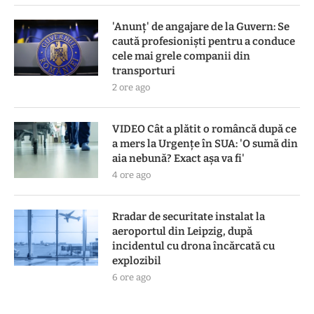
'Anunț' de angajare de la Guvern: Se
caută profesioniști pentru a conduce
cele mai grele companii din
transporturi
2 ore ago
VIDEO Cât a plătit o româncă după ce
a mers la Urgențe în SUA: 'O sumă din
aia nebună? Exact așa va fi'
4 ore ago
Rradar de securitate instalat la
aeroportul din Leipzig, după
incidentul cu drona încărcată cu
explozibil
6 ore ago