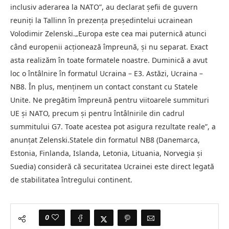
inclusiv aderarea la NATO”, au declarat șefii de guvern
reuniți la Tallinn în prezența președintelui ucrainean
Volodimir Zelenski.„Europa este cea mai puternică atunci
când europenii acționează împreună, și nu separat. Exact
asta realizăm în toate formatele noastre. Duminică a avut
loc o întâlnire în formatul Ucraina – E3. Astăzi, Ucraina –
NB8. În plus, menținem un contact constant cu Statele
Unite. Ne pregătim împreună pentru viitoarele summituri
UE și NATO, precum și pentru întâlnirile din cadrul
summitului G7. Toate acestea pot asigura rezultate reale”, a
anunțat Zelenski.Statele din formatul NB8 (Danemarca,
Estonia, Finlanda, Islanda, Letonia, Lituania, Norvegia și
Suedia) consideră că securitatea Ucrainei este direct legată
de stabilitatea întregului continent.
0