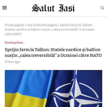
Prima pagină
»
Iasi in fiecare pagina
»
Sprijin ferm la Tallinn:
Statele nordice și baltice susțin „calea ireversibilă” a Ucrainei
către NATO
Breaking News
Sprijin ferm la Tallinn: Statele nordice și baltice
susțin „calea ireversibilă” a Ucrainei către NATO
2 luni ago