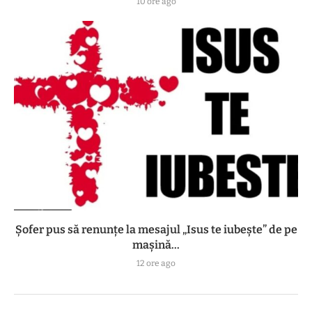
10 ore ago
Șofer pus să renunțe la mesajul „Isus te iubește” de pe
mașină...
12 ore ago