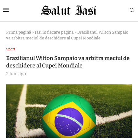
Prima pagină
»
Iasi in fiecare pagina
»
Brazilianul Wilton Sampaio
va arbitra meciul de deschidere al Cupei Mondiale
Sport
Brazilianul Wilton Sampaio va arbitra meciul de
deschidere al Cupei Mondiale
2 luni ago