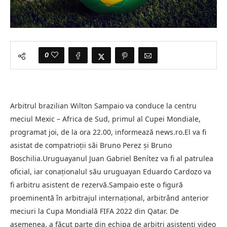
0
Arbitrul brazilian Wilton Sampaio va conduce la centru
meciul Mexic – Africa de Sud, primul al Cupei Mondiale,
programat joi, de la ora 22.00, informează news.ro.El va fi
asistat de compatrioţii săi Bruno Perez şi Bruno
Boschilia.Uruguayanul Juan Gabriel Benítez va fi al patrulea
oficial, iar conaţionalul său uruguayan Eduardo Cardozo va
fi arbitru asistent de rezervă.Sampaio este o figură
proeminentă în arbitrajul internaţional, arbitrând anterior
meciuri la Cupa Mondială FIFA 2022 din Qatar. De
asemenea, a făcut parte din echipa de arbitri asistenţi video