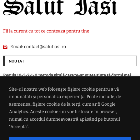
Fii la curent cu tot ce conteaza pentru tine
Email:
contact@salutiasi.ro
NOUTATI
Regula 10-3-2-1-0, metoda virală care te-ar putea ajuta să dormi mai
bine. Ce ar trebui să faci înainte de somn
Site-ul nostru web folosește fișiere cookie pentru a vă
îmbunătăți și personaliza experiența. Poate include, de
Bărbat arestat preventiv 30 de zile la Iași, după ce și-ar fi agresat
partenera și ar fi încălcat ordinul de protecție
asemenea, fișiere cookie de la terți, cum ar fi Google
Analytics. Aceste cookie-uri vor fi stocate în browser,
numai cu acordul dumneavoastră apăsând pe butonul
Tensiuni tot mai mari în UE: Spania îi dă ultimatum Italiei în scandalul
Schengen și amenință cu măsuri de retorsiune
“Acceptă”.