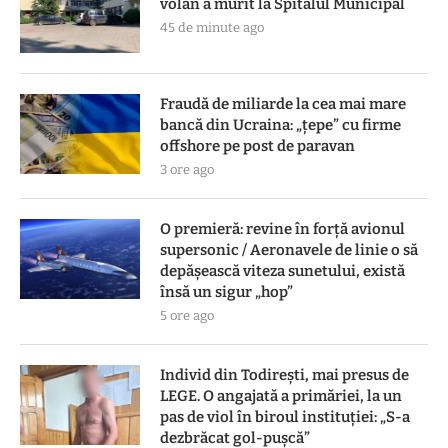
volan a murit la Spitalul Municipal
45 de minute ago
Fraudă de miliarde la cea mai mare
bancă din Ucraina: „țepe” cu firme
offshore pe post de paravan
3 ore ago
O premieră: revine în forță avionul
supersonic / Aeronavele de linie o să
depășească viteza sunetului, există
însă un sigur „hop”
5 ore ago
Individ din Todirești, mai presus de
LEGE. O angajată a primăriei, la un
pas de viol în biroul instituției: „S-a
dezbrăcat gol-pușcă”