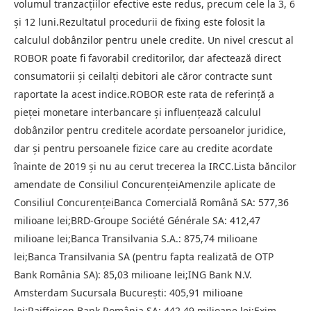
volumul tranzacțiilor efective este redus, precum cele la 3, 6
și 12 luni.Rezultatul procedurii de fixing este folosit la
calculul dobânzilor pentru unele credite. Un nivel crescut al
ROBOR poate fi favorabil creditorilor, dar afectează direct
consumatorii și ceilalți debitori ale căror contracte sunt
raportate la acest indice.ROBOR este rata de referință a
pieței monetare interbancare și influențează calculul
dobânzilor pentru creditele acordate persoanelor juridice,
dar și pentru persoanele fizice care au credite acordate
înainte de 2019 și nu au cerut trecerea la IRCC.Lista băncilor
amendate de Consiliul ConcurențeiAmenzile aplicate de
Consiliul ConcurențeiBanca Comercială Română SA: 577,36
milioane lei;BRD-Groupe Société Générale SA: 412,47
milioane lei;Banca Transilvania S.A.: 875,74 milioane
lei;Banca Transilvania SA (pentru fapta realizată de OTP
Bank România SA): 85,03 milioane lei;ING Bank N.V.
Amsterdam Sucursala București: 405,91 milioane
lei;Raiffeisen Bank România SA: 442,49 milioane lei;Exim