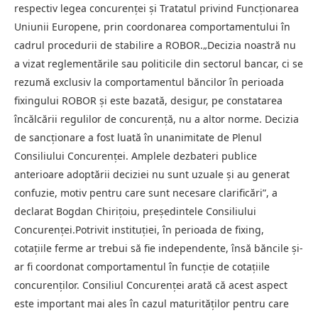
respectiv legea concurenței și Tratatul privind Funcționarea
Uniunii Europene, prin coordonarea comportamentului în
cadrul procedurii de stabilire a ROBOR.„Decizia noastră nu
a vizat reglementările sau politicile din sectorul bancar, ci se
rezumă exclusiv la comportamentul băncilor în perioada
fixingului ROBOR și este bazată, desigur, pe constatarea
încălcării regulilor de concurență, nu a altor norme. Decizia
de sancționare a fost luată în unanimitate de Plenul
Consiliului Concurenței. Amplele dezbateri publice
anterioare adoptării deciziei nu sunt uzuale și au generat
confuzie, motiv pentru care sunt necesare clarificări”, a
declarat Bogdan Chirițoiu, președintele Consiliului
Concurenței.Potrivit instituției, în perioada de fixing,
cotațiile ferme ar trebui să fie independente, însă băncile și-
ar fi coordonat comportamentul în funcție de cotațiile
concurenților. Consiliul Concurenței arată că acest aspect
este important mai ales în cazul maturităților pentru care