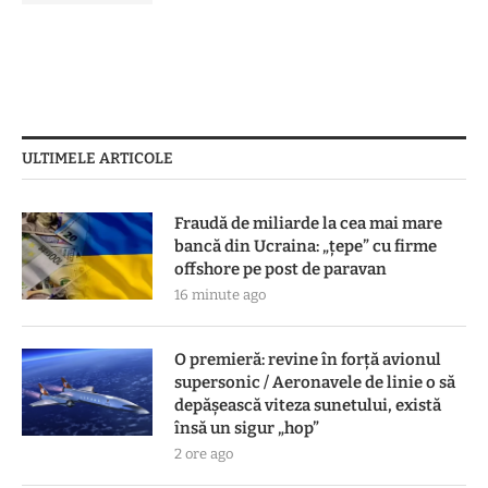
ULTIMELE ARTICOLE
Fraudă de miliarde la cea mai mare
bancă din Ucraina: „țepe” cu firme
offshore pe post de paravan
16 minute ago
O premieră: revine în forță avionul
supersonic / Aeronavele de linie o să
depășească viteza sunetului, există
însă un sigur „hop”
2 ore ago