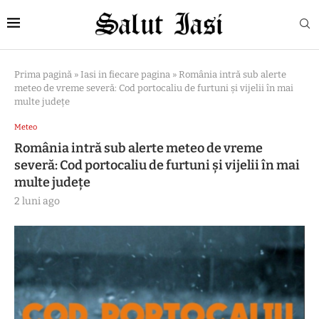
Prima pagină
»
Iasi in fiecare pagina
»
România intră sub alerte
meteo de vreme severă: Cod portocaliu de furtuni și vijelii în mai
multe județe
Meteo
România intră sub alerte meteo de vreme
severă: Cod portocaliu de furtuni și vijelii în mai
multe județe
2 luni ago