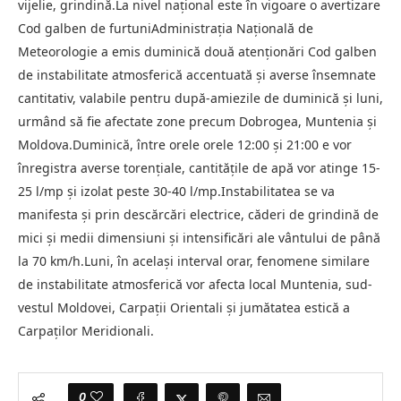
vijelie, grindină.La nivel național este în vigoare o avertizare
Cod galben de furtuniAdministrația Națională de
Meteorologie a emis duminică două atenționări Cod galben
de instabilitate atmosferică accentuată și averse însemnate
cantitativ, valabile pentru după-amiezile de duminică și luni,
urmând să fie afectate zone precum Dobrogea, Muntenia și
Moldova.Duminică, între orele orele 12:00 și 21:00 e vor
înregistra averse torențiale, cantitățile de apă vor atinge 15-
25 l/mp și izolat peste 30-40 l/mp.Instabilitatea se va
manifesta și prin descărcări electrice, căderi de grindină de
mici și medii dimensiuni și intensificări ale vântului de până
la 70 km/h.Luni, în același interval orar, fenomene similare
de instabilitate atmosferică vor afecta local Muntenia, sud-
vestul Moldovei, Carpații Orientali și jumătatea estică a
Carpaților Meridionali.
0