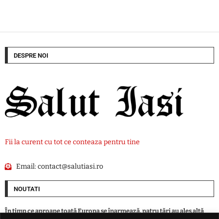
DESPRE NOI
Fii la curent cu tot ce conteaza pentru tine
Email:
contact@salutiasi.ro
NOUTATI
În timp ce aproape toată Europa se înarmează, patru ţări au ales altă