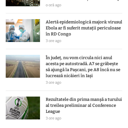
o oră ago
Alertă epidemiologică majoră: virusul
Ebola ar fi suferit mutații periculoase
în RD Congo
3 ore ago
În județ, nu vom circula nici anul
acesta pe autostradă. A7 se grăbește
să ajungă la Pașcani, pe A8 încă nu se
lucrează nicăieri în Iași
3 ore ago
Rezultatele din prima manşă a turului
al treilea preliminar al Conference
League
3 ore ago