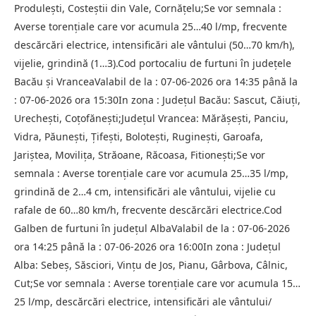
Produlești, Costeștii din Vale, Cornățelu;Se vor semnala :
Averse torențiale care vor acumula 25…40 l/mp, frecvente
descărcări electrice, intensificări ale vântului (50…70 km/h),
vijelie, grindină (1…3).Cod portocaliu de furtuni în județele
Bacău și VranceaValabil de la : 07-06-2026 ora 14:35 până la
: 07-06-2026 ora 15:30In zona : Județul Bacău: Sascut, Căiuți,
Urechești, Coțofănești;Județul Vrancea: Mărășești, Panciu,
Vidra, Păunești, Țifești, Bolotești, Ruginești, Garoafa,
Jariștea, Movilița, Străoane, Răcoasa, Fitionești;Se vor
semnala : Averse torențiale care vor acumula 25…35 l/mp,
grindină de 2…4 cm, intensificări ale vântului, vijelie cu
rafale de 60…80 km/h, frecvente descărcări electrice.Cod
Galben de furtuni în județul AlbaValabil de la : 07-06-2026
ora 14:25 până la : 07-06-2026 ora 16:00In zona : Județul
Alba: Sebeș, Săsciori, Vințu de Jos, Pianu, Gârbova, Câlnic,
Cut;Se vor semnala : Averse torențiale care vor acumula 15…
25 l/mp, descărcări electrice, intensificări ale vântului/