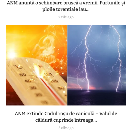
ANM anunță o schimbare bruscă a vremii. Furtunile și
ploile torențiale iau...
2 zile ago
ANM extinde Codul roșu de caniculă – Valul de
căldură cuprinde întreaga...
3 zile ago