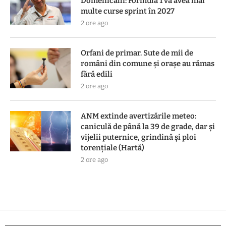
Domenicalli: Formula 1 va avea mai
multe curse sprint în 2027
2 ore ago
Orfani de primar. Sute de mii de
români din comune și orașe au rămas
fără edili
2 ore ago
ANM extinde avertizările meteo:
caniculă de până la 39 de grade, dar și
vijelii puternice, grindină și ploi
torențiale (Hartă)
2 ore ago