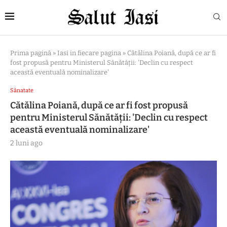
Prima pagină
»
Iasi in fiecare pagina
»
Cătălina Poiană, după ce ar fi
fost propusă pentru Ministerul Sănătății: 'Declin cu respect
această eventuală nominalizare'
Sănatate
Cătălina Poiană, după ce ar fi fost propusă
pentru Ministerul Sănătății: 'Declin cu respect
această eventuală nominalizare'
2 luni ago