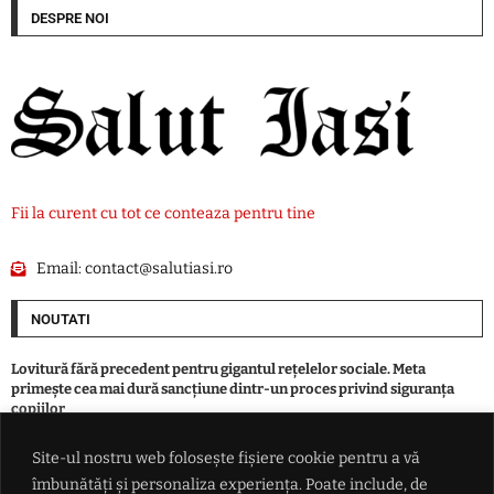
DESPRE NOI
Fii la curent cu tot ce conteaza pentru tine
Email:
contact@salutiasi.ro
NOUTATI
Lovitură fără precedent pentru gigantul rețelelor sociale. Meta
primește cea mai dură sancțiune dintr-un proces privind siguranța
copiilor
Site-ul nostru web folosește fișiere cookie pentru a vă
Primăria care își vinde terenurile pentru asfaltări a plătit 14.000 de
îmbunătăți și personaliza experiența. Poate include, de
euro pentru o troiță. Culmea, aceasta va fi donată unui oraș din