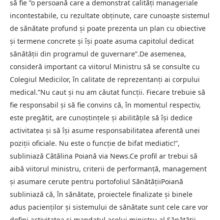
să fie ”o persoană care a demonstrat calităţi manageriale
incontestabile, cu rezultate obţinute, care cunoaşte sistemul
de sănătate profund şi poate prezenta un plan cu obiective
şi termene concrete şi îşi poate asuma capitolul dedicat
sănătăţii din programul de guvernare”.De asemenea,
consideră important ca viitorul Ministru să se consulte cu
Colegiul Medicilor, în calitate de reprezentanţi ai corpului
medical.”Nu caut şi nu am căutat funcţii. Fiecare trebuie să
fie responsabil şi să fie convins că, în momentul respectiv,
este pregătit, are cunoştinţele şi abilităţile să îşi dedice
activitatea şi să îşi asume responsabilitatea aferentă unei
poziţii oficiale. Nu este o funcţie de bifat mediatic!”,
subliniază Cătălina Poiană via News.Ce profil ar trebui să
aibă viitorul ministru, criterii de performanță, management
și asumare cerute pentru portofoliul SănătățiiPoiană
subliniază că, în sănătate, proiectele finalizate şi binele
adus pacienţilor şi sistemului de sănătate sunt cele care vor
defini activitatea şi mandatul acelui ministru al Sănătăţii