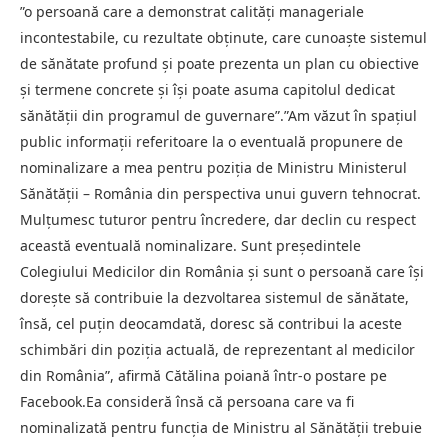
”o persoană care a demonstrat calităţi manageriale
incontestabile, cu rezultate obţinute, care cunoaşte sistemul
de sănătate profund şi poate prezenta un plan cu obiective
şi termene concrete şi îşi poate asuma capitolul dedicat
sănătăţii din programul de guvernare”.”Am văzut în spaţiul
public informaţii referitoare la o eventuală propunere de
nominalizare a mea pentru poziţia de Ministru Ministerul
Sănătăţii – România din perspectiva unui guvern tehnocrat.
Mulţumesc tuturor pentru încredere, dar declin cu respect
această eventuală nominalizare. Sunt preşedintele
Colegiului Medicilor din România şi sunt o persoană care îşi
doreşte să contribuie la dezvoltarea sistemul de sănătate,
însă, cel puţin deocamdată, doresc să contribui la aceste
schimbări din poziţia actuală, de reprezentant al medicilor
din România”, afirmă Cătălina poiană într-o postare pe
Facebook.Ea consideră însă că persoana care va fi
nominalizată pentru funcţia de Ministru al Sănătăţii trebuie