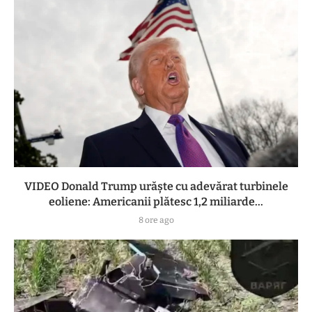
VIDEO Donald Trump urăște cu adevărat turbinele
eoliene: Americanii plătesc 1,2 miliarde...
8 ore ago