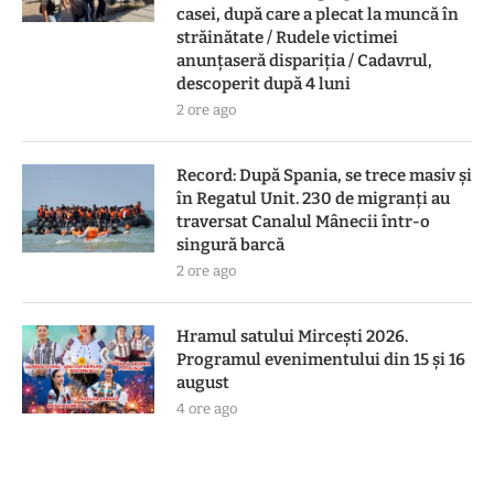
casei, după care a plecat la muncă în
străinătate / Rudele victimei
anunţaseră dispariţia / Cadavrul,
descoperit după 4 luni
2 ore ago
Record: După Spania, se trece masiv și
în Regatul Unit. 230 de migranți au
traversat Canalul Mânecii într-o
singură barcă
2 ore ago
Hramul satului Mircești 2026.
Programul evenimentului din 15 și 16
august
4 ore ago