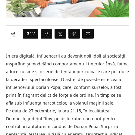
0
În era digitală, influencerii au devenit noii idoli ai societății,
inspirând și modelând comportamentul tinerilor. Însă, faima
aduce cu sine și o serie de tentații periculoase care pot duce
la decăderi spectaculoase. O astfel de poveste este cea a
influencerului Dorian Popa, care, conform surselor, a fost
prins în flagrant delict de forțele de ordine, în timp ce se
afla sub influența narcoticelor, la volanul mașinii sale.
Pe data de 27 octombrie, la ora 21.15, în localitatea
Domnești, județul Ilfov, polițiștii rutieri au oprit pentru
control un autoturism condus de Dorian Popa. Surpriză
neplăcută, testarea inițială cu aparatul Drugtest a indicat