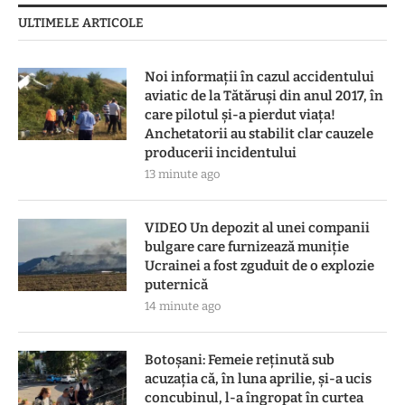
ULTIMELE ARTICOLE
Noi informații în cazul accidentului
aviatic de la Tătăruși din anul 2017, în
care pilotul și-a pierdut viața!
Anchetatorii au stabilit clar cauzele
producerii incidentului
13 minute ago
VIDEO Un depozit al unei companii
bulgare care furnizează muniție
Ucrainei a fost zguduit de o explozie
puternică
14 minute ago
Botoşani: Femeie reţinută sub
acuzaţia că, în luna aprilie, şi-a ucis
concubinul, l-a îngropat în curtea