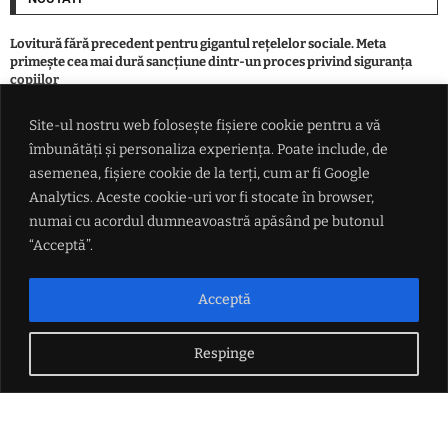
Lovitură fără precedent pentru gigantul rețelelor sociale. Meta
primește cea mai dură sancțiune dintr-un proces privind siguranța
copiilor
Site-ul nostru web folosește fișiere cookie pentru a vă
Primăria care își vinde terenurile pentru asfaltări a plătit 14.000 de
îmbunătăți și personaliza experiența. Poate include, de
euro pentru o troiță. Culmea, aceasta va fi donată unui oraș din
Republica Moldova
asemenea, fișiere cookie de la terți, cum ar fi Google
Analytics. Aceste cookie-uri vor fi stocate în browser,
numai cu acordul dumneavoastră apăsând pe butonul
Directorul executiv Stefano Domenicalli: Formula 1 va avea mai multe
curse sprint în 2027
“Acceptă”.
Orfani de primar. Sute de mii de români din comune și orașe au rămas
Acceptă
fără edili
Respinge
LINK-URI UTILE
Politica de confidențialitate
Termeni și condiții