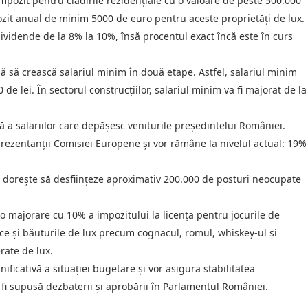
mpozit pentru clădirile rezidențiale cu o valoare de peste 500.000
pozit anual de minim 5000 de euro pentru aceste proprietăți de lux.
ividende de la 8% la 10%, însă procentul exact încă este în curs
ză să crească salariul minim în două etape. Astfel, salariul minim
0 de lei. În sectorul construcțiilor, salariul minim va fi majorat de la
ă a salariilor care depășesc veniturile președintelui României.
eprezentanții Comisiei Europene și vor rămâne la nivelul actual: 19%
l dorește să desființeze aproximativ 200.000 de posturi neocupate
o majorare cu 10% a impozitului la licența pentru jocurile de
nice și băuturile de lux precum cognacul, romul, whiskey-ul și
rate de lux.
icativă a situației bugetare și vor asigura stabilitatea
 supusă dezbaterii și aprobării în Parlamentul României.