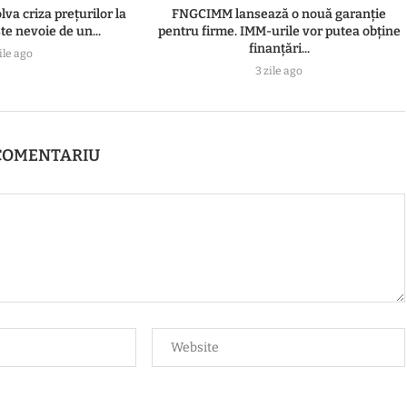
va criza prețurilor la
FNGCIMM lansează o nouă garanție
te nevoie de un...
pentru firme. IMM-urile vor putea obține
finanțări...
ile ago
3 zile ago
COMENTARIU