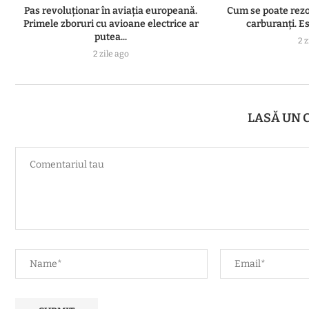
Pas revoluționar în aviația europeană.
Cum se poate rezol
Primele zboruri cu avioane electrice ar
carburanți. Es
putea...
2 z
2 zile ago
LASĂ UN 