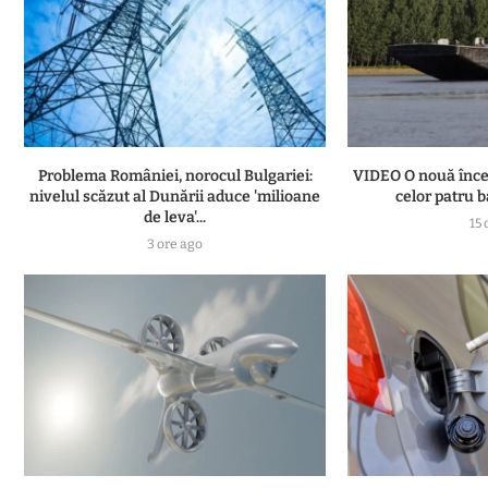
Problema României, norocul Bulgariei:
VIDEO O nouă înce
nivelul scăzut al Dunării aduce 'milioane
celor patru b
de leva'...
15 
3 ore ago