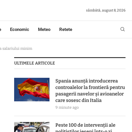
sâmbătă, august 8, 2026
e
Economic
Meteo
Retete
a salariului minim
ULTIMELE ARTICOLE
Spania anunță introducerea
controalelor la frontieră pentru
pasagerii navelor și avioanelor
care sosesc din Italia
9 minute ago
Peste 100 de intervenții ale
polițiștilor ieșeni într-o zi.