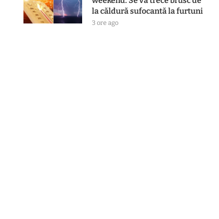
weekend. Se va trece brusc de
la căldură sufocantă la furtuni
3 ore ago