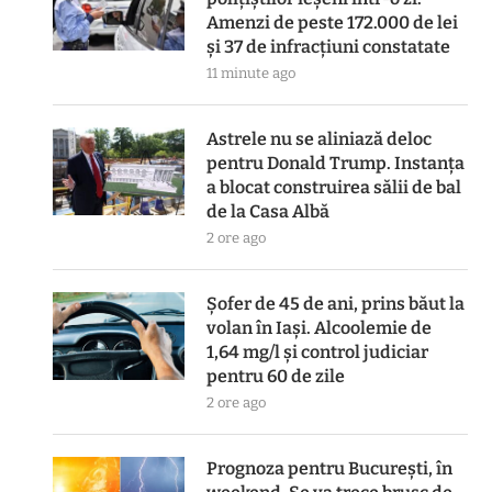
Amenzi de peste 172.000 de lei
și 37 de infracțiuni constatate
11 minute ago
Astrele nu se aliniază deloc
pentru Donald Trump. Instanța
a blocat construirea sălii de bal
de la Casa Albă
2 ore ago
Șofer de 45 de ani, prins băut la
volan în Iași. Alcoolemie de
1,64 mg/l și control judiciar
pentru 60 de zile
2 ore ago
Prognoza pentru București, în