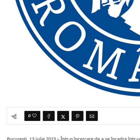
0
București, 13 iulie 2023 – Într-o încercare de a se încadra într-