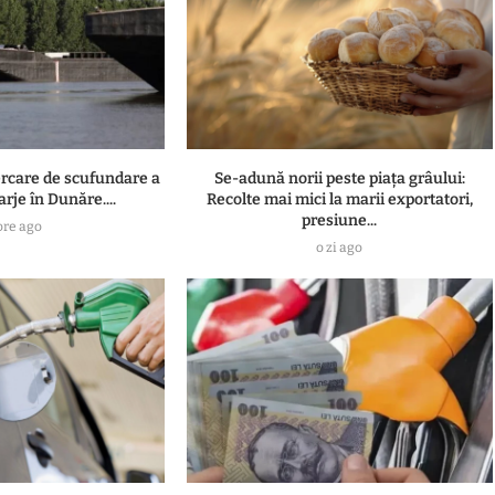
rcare de scufundare a
Se-adună norii peste piața grâului:
arje în Dunăre....
Recolte mai mici la marii exportatori,
presiune...
ore ago
o zi ago