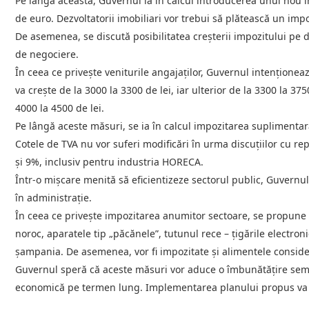
Pe lângă aceasta, Guvernul ia în calcul introducerea unui nou i
de euro. Dezvoltatorii imobiliari vor trebui să plătească un im
De asemenea, se discută posibilitatea creșterii impozitului pe d
de negociere.
În ceea ce privește veniturile angajaților, Guvernul intenționea
va crește de la 3000 la 3300 de lei, iar ulterior de la 3300 la 375
4000 la 4500 de lei.
Pe lângă aceste măsuri, se ia în calcul impozitarea suplimentar
Cotele de TVA nu vor suferi modificări în urma discuțiilor cu r
și 9%, inclusiv pentru industria HORECA.
Într-o mișcare menită să eficientizeze sectorul public, Guvernu
în administrație.
În ceea ce privește impozitarea anumitor sectoare, se propune 
noroc, aparatele tip „păcănele”, tutunul rece – țigările electro
șampania. De asemenea, vor fi impozitate și alimentele conside
Guvernul speră că aceste măsuri vor aduce o îmbunătățire semnif
economică pe termen lung. Implementarea planului propus va fi