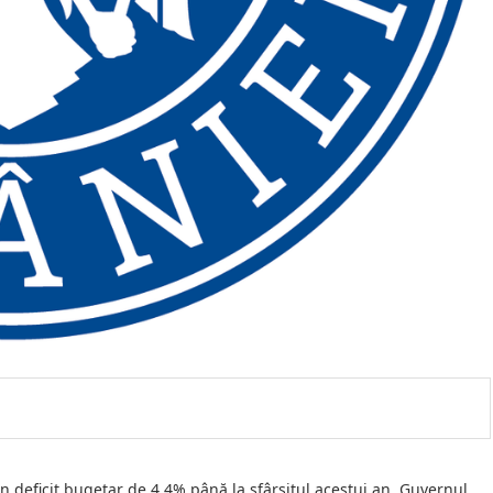
un deficit bugetar de 4,4% până la sfârșitul acestui an, Guvernul