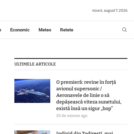
vineri, august 7, 2026
e
Economic
Meteo
Retete
ULTIMELE ARTICOLE
O premieră: revine în forță
avionul supersonic /
Aeronavele de linie o să
depășească viteza sunetului,
există însă un sigur „hop”
20 de minute ago
Individ din Todirești, mai