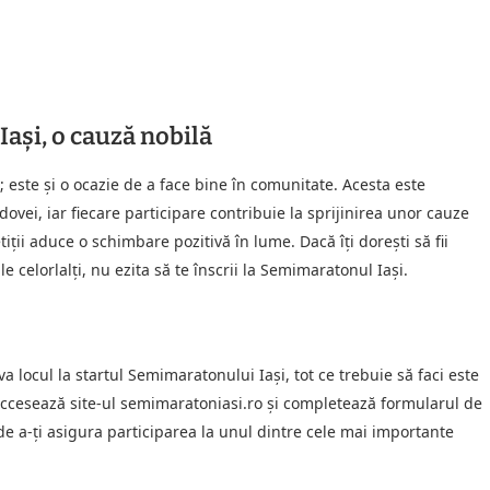
Iași, o cauză nobilă
este și o ocazie de a face bine în comunitate. Acesta este
vei, iar fiecare participare contribuie la sprijinirea unor cauze
tiții aduce o schimbare pozitivă în lume. Dacă îți dorești să fii
ile celorlalți, nu ezita să te înscrii la Semimaratonul Iași.
a locul la startul Semimaratonului Iași, tot ce trebuie să faci este
. Accesează site-ul semimaratoniasi.ro și completează formularul de
 de a-ți asigura participarea la unul dintre cele mai importante