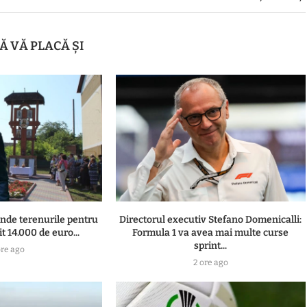
Ă VĂ PLACĂ ȘI
vinde terenurile pentru
Directorul executiv Stefano Domenicalli:
it 14.000 de euro...
Formula 1 va avea mai multe curse
sprint...
ore ago
2 ore ago