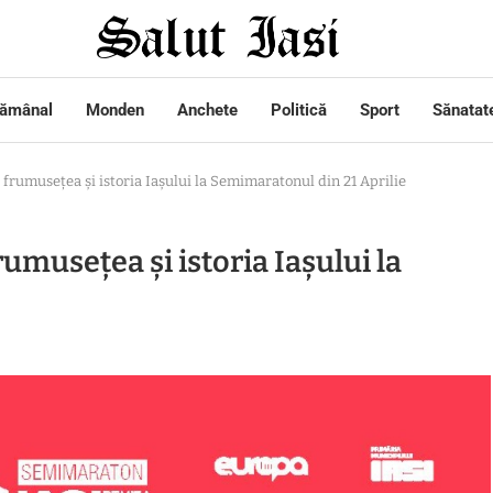
tămânal
Monden
Anchete
Politică
Sport
Sănatat
e frumusețea și istoria Iașului la Semimaratonul din 21 Aprilie
rumusețea și istoria Iașului la