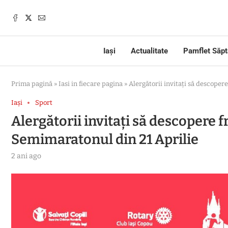
Iași
Actualitate
Pamflet Săp
Prima pagină
»
Iasi in fiecare pagina
»
Alergătorii invitați să descoper
Iași
Sport
Alergătorii invitați să descopere f
Semimaratonul din 21 Aprilie
2 ani ago