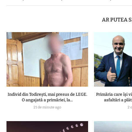
AR PUTEA S
Individ din Todirești, mai presus de LEGE.
Primăria care își 
O angajată a primăriei, la...
asfaltări a plăt
21 de minute ago
2 