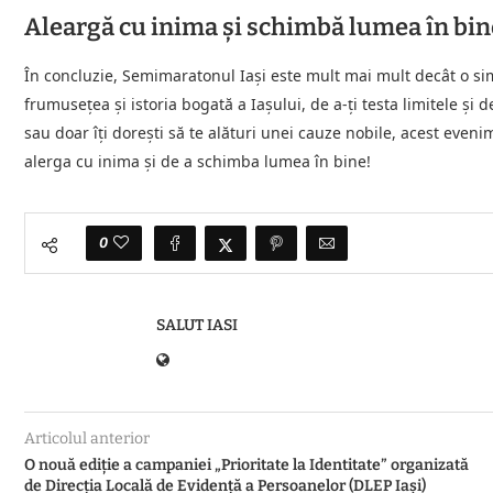
Aleargă cu inima și schimbă lumea în bin
În concluzie, Semimaratonul Iași este mult mai mult decât o si
frumusețea și istoria bogată a Iașului, de a-ți testa limitele și
sau doar îți dorești să te alături unei cauze nobile, acest even
alerga cu inima și de a schimba lumea în bine!
0
SALUT IASI
Articolul anterior
O nouă ediţie a campaniei „Prioritate la Identitate” organizată
de Direcţia Locală de Evidenţă a Persoanelor (DLEP Iaşi)