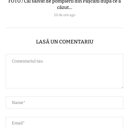
FOTO / Cal salvat de pompierii din Pașcani după ce a
căzut...
20 de ore ago
LASĂ UN COMENTARIU