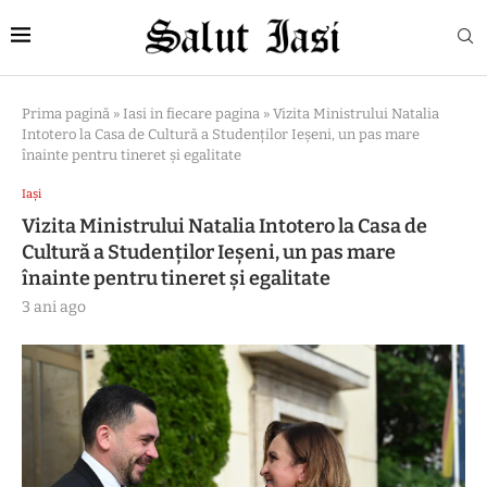
Prima pagină
»
Iasi in fiecare pagina
»
Vizita Ministrului Natalia
Intotero la Casa de Cultură a Studenților Ieșeni, un pas mare
înainte pentru tineret și egalitate
Iași
Vizita Ministrului Natalia Intotero la Casa de
Cultură a Studenților Ieșeni, un pas mare
înainte pentru tineret și egalitate
3 ani ago