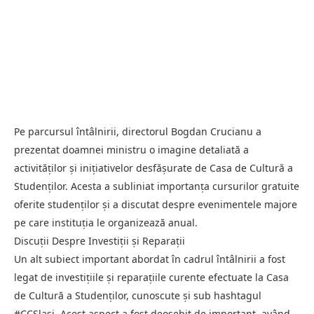
Pe parcursul întâlnirii, directorul Bogdan Crucianu a
prezentat doamnei ministru o imagine detaliată a
activităților și inițiativelor desfășurate de Casa de Cultură a
Studenților. Acesta a subliniat importanța cursurilor gratuite
oferite studenților și a discutat despre evenimentele majore
pe care instituția le organizează anual.
Discuții Despre Investiții și Reparații
Un alt subiect important abordat în cadrul întâlnirii a fost
legat de investițiile și reparațiile curente efectuate la Casa
de Cultură a Studenților, cunoscute și sub hashtagul
#CCSlasi. Acest aspect a fost deosebit de important, având