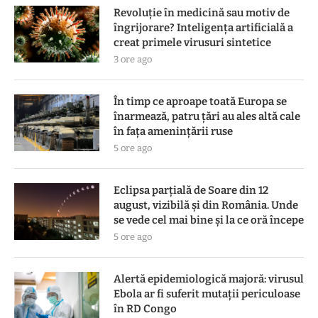
Revoluție în medicină sau motiv de
îngrijorare? Inteligența artificială a
creat primele virusuri sintetice
3 ore ago
În timp ce aproape toată Europa se
înarmează, patru ţări au ales altă cale
în faţa ameninţării ruse
5 ore ago
Eclipsa parțială de Soare din 12
august, vizibilă și din România. Unde
se vede cel mai bine și la ce oră începe
5 ore ago
Alertă epidemiologică majoră: virusul
Ebola ar fi suferit mutații periculoase
în RD Congo