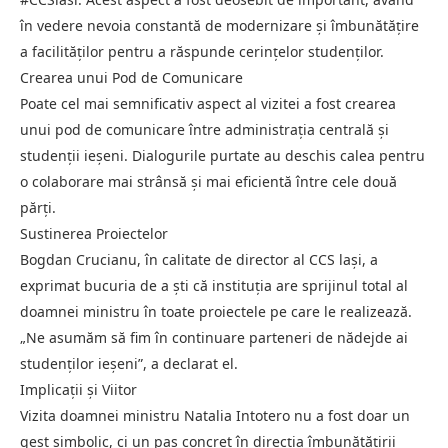
în vedere nevoia constantă de modernizare și îmbunătățire
a facilităților pentru a răspunde cerințelor studenților.
Crearea unui Pod de Comunicare
Poate cel mai semnificativ aspect al vizitei a fost crearea
unui pod de comunicare între administrația centrală și
studenții ieșeni. Dialogurile purtate au deschis calea pentru
o colaborare mai strânsă și mai eficientă între cele două
părți.
Sustinerea Proiectelor
Bogdan Crucianu, în calitate de director al CCS lași, a
exprimat bucuria de a ști că instituția are sprijinul total al
doamnei ministru în toate proiectele pe care le realizează.
„Ne asumăm să fim în continuare parteneri de nădejde ai
studenților ieșeni”, a declarat el.
Implicații și Viitor
Vizita doamnei ministru Natalia Intotero nu a fost doar un
gest simbolic, ci un pas concret în direcția îmbunătățirii