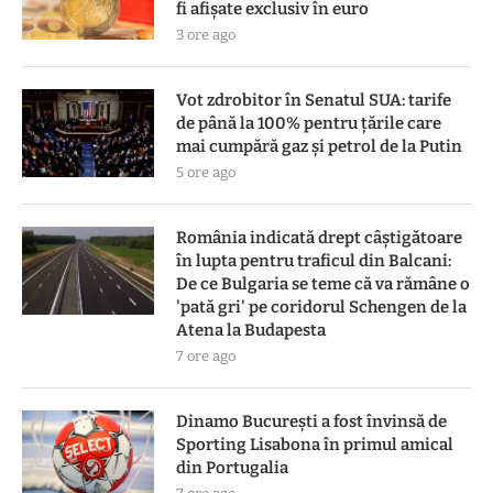
fi afișate exclusiv în euro
3 ore ago
Vot zdrobitor în Senatul SUA: tarife
de până la 100% pentru țările care
mai cumpără gaz și petrol de la Putin
5 ore ago
România indicată drept câștigătoare
în lupta pentru traficul din Balcani:
De ce Bulgaria se teme că va rămâne o
'pată gri' pe coridorul Schengen de la
Atena la Budapesta
7 ore ago
Dinamo București a fost învinsă de
Sporting Lisabona în primul amical
din Portugalia