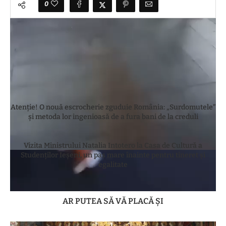
0
SALUT IASI
Articolul anterior
Atenție! O nouă escrocherie zguduie România: „Surdomutele”
și metoda lor ingenioasă de a fura bani de la creduli
Articolul următor
Vizita Ministrului Natalia Intotero la Casa de Cultură a
Studenților Ieșeni, un pas mare înainte pentru tineret și
egalitate
AR PUTEA SĂ VĂ PLACĂ ȘI