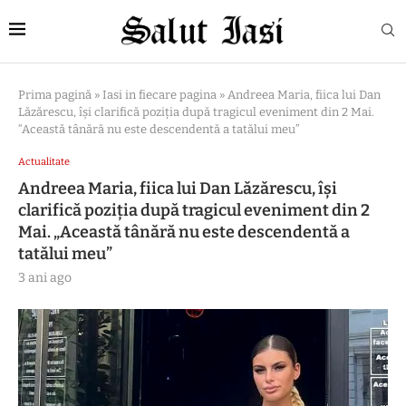
Prima pagină
»
Iasi in fiecare pagina
»
Andreea Maria, fiica lui Dan
Lăzărescu, își clarifică poziția după tragicul eveniment din 2 Mai.
“Această tânără nu este descendentă a tatălui meu”
Actualitate
Andreea Maria, fiica lui Dan Lăzărescu, își
clarifică poziția după tragicul eveniment din 2
Mai. „Această tânără nu este descendentă a
tatălui meu”
3 ani ago