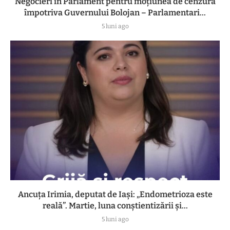
Negocieri în Parlament pentru moțiunea de cenzură
împotriva Guvernului Bolojan – Parlamentari...
5 luni ago
Ancuța Irimia, deputat de Iași: „Endometrioza este
reală”. Martie, luna conștientizării și...
5 luni ago