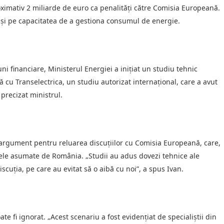
oximativ 2 miliarde de euro ca penalități către Comisia Europeană.
i și pe capacitatea de a gestiona consumul de energie.
uni financiare, Ministerul Energiei a inițiat un studiu tehnic
cu Transelectrica, un studiu autorizat internațional, care a avut
a precizat ministrul.
a argument pentru reluarea discuțiilor cu Comisia Europeană, care,
enele asumate de România. „Studii au adus dovezi tehnice ale
cuția, pe care au evitat să o aibă cu noi”, a spus Ivan.
ate fi ignorat. „Acest scenariu a fost evidențiat de specialiștii din