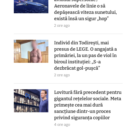
Aeronavele de linie o să
depășească viteza sunetului,
există însă un sigur „hop”
2 ore ago
Individ din Todirești, mai
presus de LEGE. O angajată a
primăriei, la un pas de viol în
biroul instituției: „S-a
dezbrăcat gol-pușcă”
2 ore ago
Lovitură fără precedent pentru
gigantul rețelelor sociale. Meta
primește cea mai dură
sancțiune dintr-un proces
privind siguranța copiilor
4 ore ago