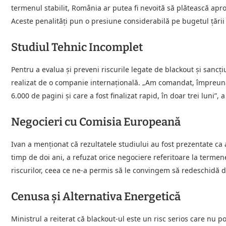
termenul stabilit, România ar putea fi nevoită să plătească apr
Aceste penalități pun o presiune considerabilă pe bugetul țări
Studiul Tehnic Incomplet
Pentru a evalua și preveni riscurile legate de blackout și sancți
realizat de o companie internațională. „Am comandat, împreună 
6.000 de pagini și care a fost finalizat rapid, în doar trei luni”, 
Negocieri cu Comisia Europeană
Ivan a menționat că rezultatele studiului au fost prezentate c
timp de doi ani, a refuzat orice negociere referitoare la term
riscurilor, ceea ce ne-a permis să le convingem să redeschidă dis
Cenusa și Alternativa Energetică
Ministrul a reiterat că blackout-ul este un risc serios care nu po