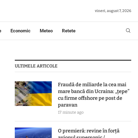
vineri, august 7, 2026
e
Economic
Meteo
Retete
ULTIMELE ARTICOLE
Fraudă de miliarde la cea mai
mare bancă din Ucraina: „țepe”
cu firme offshore pe post de
paravan
17 minute ago
O premieră: revine în forță
avionul supersonic /