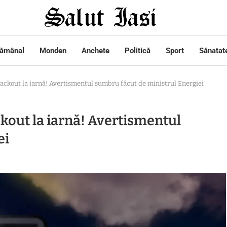
tămânal
Monden
Anchete
Politică
Sport
Sănatat
ackout la iarnă! Avertismentul sumbru făcut de ministrul Energiei
kout la iarnă! Avertismentul
ei