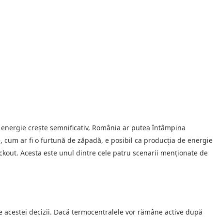
de energie crește semnificativ, România ar putea întâmpina
e, cum ar fi o furtună de zăpadă, e posibil ca producția de energie
ackout. Acesta este unul dintre cele patru scenarii menționate de
le acestei decizii. Dacă termocentralele vor rămâne active după