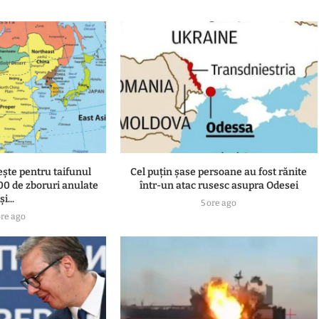
ește pentru taifunul
Cel puțin șase persoane au fost rănite
500 de zboruri anulate
într-un atac rusesc asupra Odesei
și...
5 ore ago
ore ago