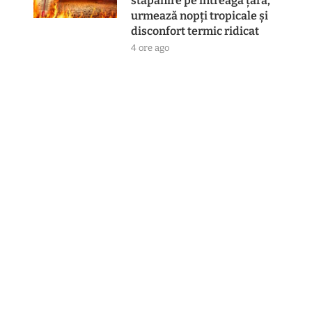
stăpânire pe întreaga țară,
urmează nopți tropicale și
disconfort termic ridicat
4 ore ago