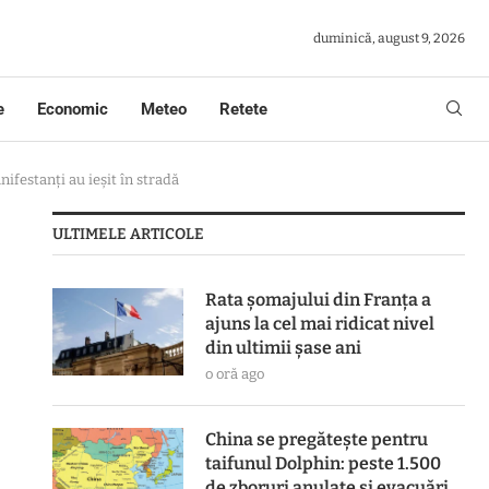
duminică, august 9, 2026
e
Economic
Meteo
Retete
ifestanți au ieșit în stradă
ULTIMELE ARTICOLE
Rata șomajului din Franța a
ajuns la cel mai ridicat nivel
din ultimii șase ani
o oră ago
China se pregătește pentru
taifunul Dolphin: peste 1.500
de zboruri anulate și evacuări