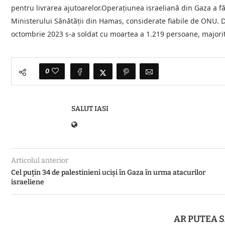
pentru livrarea ajutoarelor.Operaţiunea israeliană din Gaza a făc
Ministerului Sănătăţii din Hamas, considerate fiabile de ONU. D
octombrie 2023 s-a soldat cu moartea a 1.219 persoane, majoritate
0
SALUT IASI
Articolul anterior
Cel puţin 34 de palestinieni ucişi în Gaza în urma atacurilor
israeliene
AR PUTEA S