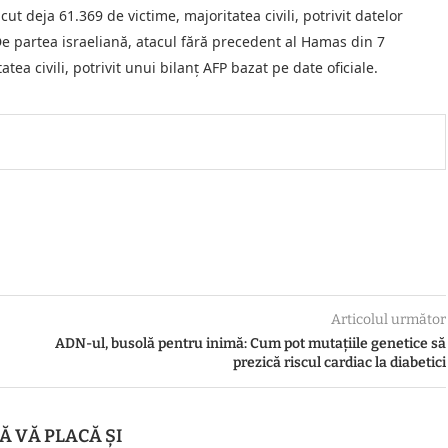
ut deja 61.369 de victime, majoritatea civili, potrivit datelor
e partea israeliană, atacul fără precedent al Hamas din 7
a civili, potrivit unui bilanţ AFP bazat pe date oficiale.
Articolul următor
ADN-ul, busolă pentru inimă: Cum pot mutațiile genetice să
prezică riscul cardiac la diabetici
Ă VĂ PLACĂ ȘI