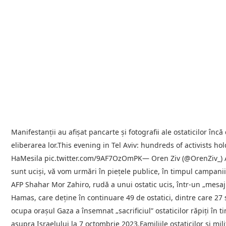
Manifestanţii au afişat pancarte şi fotografii ale ostaticilor înc
eliberarea lor.This evening in Tel Aviv: hundreds of activists hol
HaMesila pic.twitter.com/9AF7OzOmPK— Oren Ziv (@OrenZiv_) Aug
sunt ucişi, vă vom urmări în pieţele publice, în timpul campaniil
AFP Shahar Mor Zahiro, rudă a unui ostatic ucis, într-un „mesaj
Hamas, care deţine în continuare 49 de ostatici, dintre care 27 
ocupa oraşul Gaza a însemnat „sacrificiul” ostaticilor răpiţi în 
asupra Israelului la 7 octombrie 2023.Familiile ostaticilor şi mil