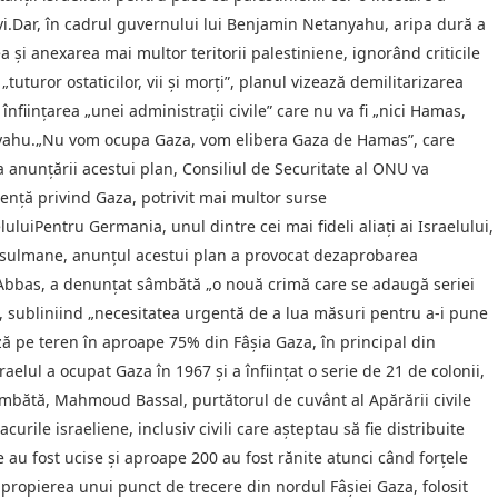
vi.Dar, în cadrul guvernului lui Benjamin Netanyahu, aripa dură a
a şi anexarea mai multor teritorii palestiniene, ignorând criticile
turor ostaticilor, vii şi morţi”, planul vizează demilitarizarea
înfiinţarea „unei administraţii civile” care nu va fi „nici Hamas,
etanyahu.„Nu vom ocupa Gaza, vom elibera Gaza de Hamas”, care
 anunţării acestui plan, Consiliul de Securitate al ONU va
enţă privind Gaza, potrivit mai multor surse
uiPentru Germania, unul dintre cei mai fideli aliaţi ai Israelului,
sulmane, anunţul acestui plan a provocat dezaprobarea
 Abbas, a denunţat sâmbătă „o nouă crimă care se adaugă seriei
”, subliniind „necesitatea urgentă de a lua măsuri pentru a-i pune
ă pe teren în aproape 75% din Fâşia Gaza, în principal din
raelul a ocupat Gaza în 1967 şi a înfiinţat o serie de 21 de colonii,
mbătă, Mahmoud Bassal, purtătorul de cuvânt al Apărării civile
urile israeliene, inclusiv civili care aşteptau să fie distribuite
 au fost ucise şi aproape 200 au fost rănite atunci când forţele
apropierea unui punct de trecere din nordul Fâşiei Gaza, folosit