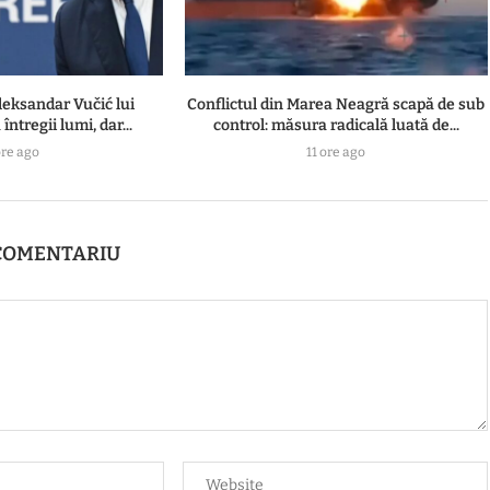
leksandar Vučić lui
Conflictul din Marea Neagră scapă de sub
întregii lumi, dar...
control: măsura radicală luată de...
ore ago
11 ore ago
COMENTARIU