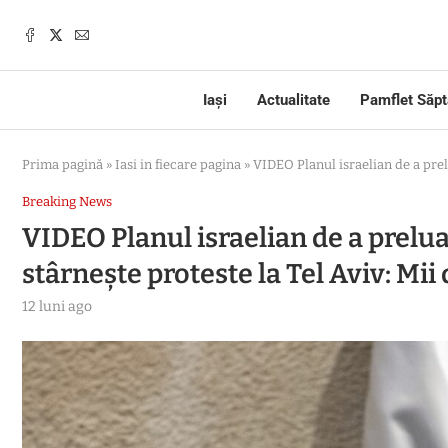
Iași
Actualitate
Pamflet Săp
Prima pagină
»
Iasi in fiecare pagina
»
VIDEO Planul israelian de a prel
Breaking News
VIDEO Planul israelian de a prelu
stârneşte proteste la Tel Aviv: Mii
12 luni ago