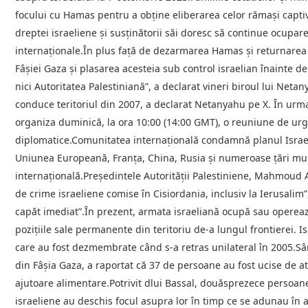
focului cu Hamas pentru a obţine eliberarea celor rămaşi capti
dreptei israeliene şi susţinătorii săi doresc să continue ocupare
internaţionale.În plus faţă de dezarmarea Hamas şi returnarea „tu
Fâşiei Gaza şi plasarea acesteia sub control israelian înainte de 
nici Autoritatea Palestiniană”, a declarat vineri biroul lui N
conduce teritoriul din 2007, a declarat Netanyahu pe X. În urma
organiza duminică, la ora 10:00 (14:00 GMT), o reuniune de urg
diplomatice.Comunitatea internațională condamnă planul Israelul
Uniunea Europeană, Franţa, China, Rusia şi numeroase ţări mu
internaţională.Preşedintele Autorităţii Palestiniene, Mahmoud
de crime israeliene comise în Cisiordania, inclusiv la Ierusalim
capăt imediat”.În prezent, armata israeliană ocupă sau opereaz
poziţiile sale permanente din teritoriu de-a lungul frontierei. Is
care au fost dezmembrate când s-a retras unilateral în 2005.Sâ
din Fâşia Gaza, a raportat că 37 de persoane au fost ucise de atac
ajutoare alimentare.Potrivit dlui Bassal, douăsprezece persoane
israeliene au deschis focul asupra lor în timp ce se adunau în 