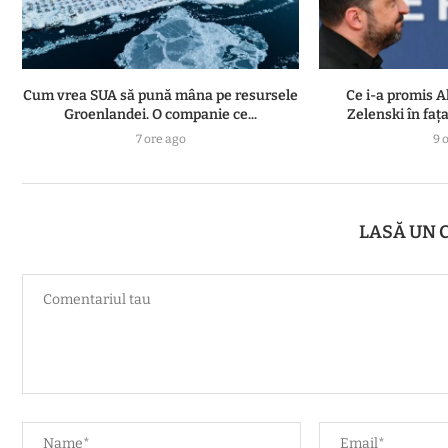
Cum vrea SUA să pună mâna pe resursele
Ce i-a promis A
Groenlandei. O companie ce...
Zelenski în fața 
7 ore ago
9 
LASĂ UN 