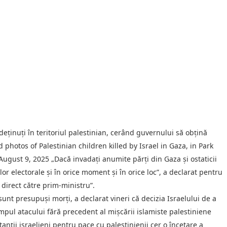
ă deţinuţi în teritoriul palestinian, cerând guvernului să obţină
d photos of Palestinian children killed by Israel in Gaza, in Park
ust 9, 2025 „Dacă invadaţi anumite părţi din Gaza şi ostaticii
or electorale şi în orice moment şi în orice loc”, a declarat pentru
 direct către prim-ministru”.
sunt presupuşi morţi, a declarat vineri că decizia Israelului de a
timpul atacului fără precedent al mişcării islamiste palestiniene
itanţii israelieni pentru pace cu palestinienii cer o încetare a