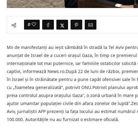
0
Mii de manifestanţi au ieşit sâmbătă în stradă la Tel Aviv pentr
anunţat de Israel de a cuceri oraşul Gaza, în timp ce premieru
internaţionale tot mai puternice, iar familiile ostaticilor solici
captivi, informează News.ro.După 22 de luni de război, premie
în Israel şi în străinătate pentru a pune capăt ofensivei sale î
cu „foametea generalizată”, potrivit ONU.Potrivit planului apro
preia controlul asupra oraşului Gaza”, o zonă urbană în mare par
ajutor umanitar populaţiei civile din afara zonelor de luptă”.Zec
Aviv, jurnaliştii AFP prezenţi la faţa locului au estimat numărul m
100.000. Autorităţile nu au furnizat o estimare oficială.