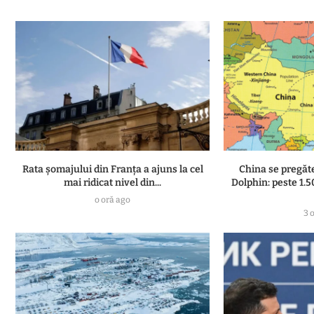
Rata șomajului din Franța a ajuns la cel
China se pregăt
mai ridicat nivel din...
Dolphin: peste 1.
o oră ago
3 