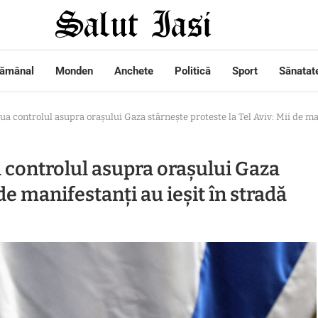
tămânal
Monden
Anchete
Politică
Sport
Sănatat
ua controlul asupra oraşului Gaza stârneşte proteste la Tel Aviv: Mii de man
a controlul asupra oraşului Gaza
 de manifestanți au ieșit în stradă