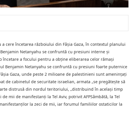
u a cere încetarea războiului din Fâşia Gaza, în contextul planului
l Benjamin Netanyahu se confruntă cu presiuni interne şi
tă o încetare a focului pentru a obţine eliberarea celor rămaşi
rul Benjamin Netanyahu se confruntă cu presiuni foarte puternice
n Fâşia Gaza, unde peste 2 milioane de palestinieni sunt ameninţaţi
bat de cabinetul de securitate israelian, armata „se pregăteşte să
te distrusă din nordul teritoriului, „distribuind în acelaşi timp
i de mii de manifestanți la Tel Aviv, potrivit AFPSâmbătă, la Tel
anifestanţilor la zeci de mii, iar forumul familiilor ostaticilor la