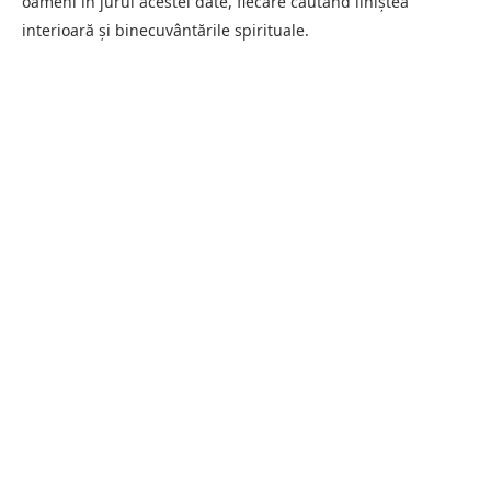
oameni în jurul acestei date, fiecare căutând liniștea
interioară și binecuvântările spirituale.