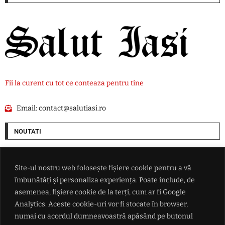
Fii la curent cu tot ce conteaza pentru tine
Email:
contact@salutiasi.ro
NOUTATI
Nicolae Stanciu a marcat și a adus victoria echipei sale Dalian Yingbo
Site-ul nostru web folosește fișiere cookie pentru a vă
îmbunătăți și personaliza experiența. Poate include, de
'Anunț' de angajare de la Guvern: Se caută profesioniști pentru a
conduce cele mai grele companii din transporturi
asemenea, fișiere cookie de la terți, cum ar fi Google
Analytics. Aceste cookie-uri vor fi stocate în browser,
numai cu acordul dumneavoastră apăsând pe butonul
VIDEO Cât a plătit o româncă după ce a mers la Urgențe în SUA: 'O sumă