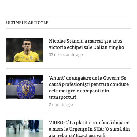
ULTIMELE ARTICOLE
Nicolae Stanciu a marcat și a adus
victoria echipei sale Dalian Yingbo
33 de secunde ago
'Anunț' de angajare de la Guvern: Se
caută profesioniști pentru a conduce
cele mai grele companii din
transporturi
2 minute ago
VIDEO Cât a plătit o româncă după ce
a mers la Urgențe în SUA: 'O sumă din
aia nebună? Exact așa va fi'