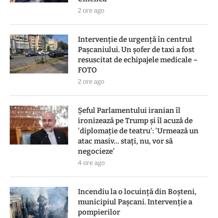
2 ore ago
Intervenție de urgență în centrul
Pașcaniului. Un șofer de taxi a fost
resuscitat de echipajele medicale –
FOTO
2 ore ago
Șeful Parlamentului iranian îl
ironizează pe Trump și îl acuză de
'diplomație de teatru': 'Urmează un
atac masiv… stați, nu, vor să
negocieze'
4 ore ago
Incendiu la o locuință din Boșteni,
municipiul Pașcani. Intervenție a
pompierilor