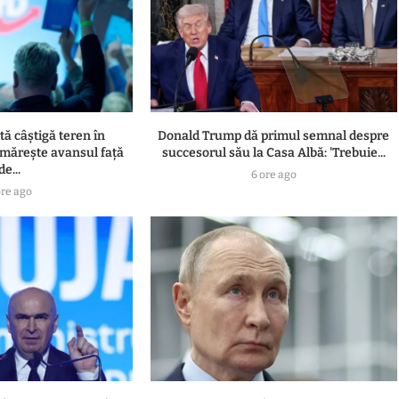
ă câștigă teren în
Donald Trump dă primul semnal despre
 mărește avansul față
succesorul său la Casa Albă: 'Trebuie...
de...
6 ore ago
ore ago