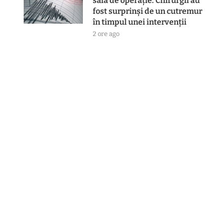
sală de operație: Chirurgii au
fost surprinși de un cutremur
în timpul unei intervenții
2 ore ago