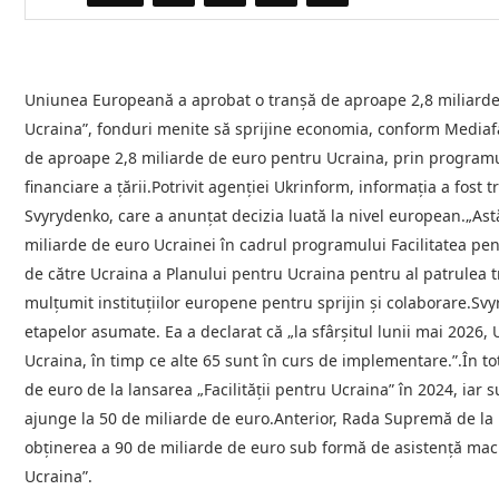
Uniunea Europeană a aprobat o tranșă de aproape 2,8 miliarde
Ucraina”, fonduri menite să sprijine economia, conform Mediafa
de aproape 2,8 miliarde de euro pentru Ucraina, prin programul 
financiare a țării.Potrivit agenției Ukrinform, informația a fos
Svyrydenko, care a anunțat decizia luată la nivel european.„Astă
miliarde de euro Ucrainei în cadrul programului Facilitatea p
de către Ucraina a Planului pentru Ucraina pentru al patrulea t
mulțumit instituțiilor europene pentru sprijin și colaborare.Svy
etapelor asumate. Ea a declarat că „la sfârșitul lunii mai 2026,
Ucraina, în timp ce alte 65 sunt în curs de implementare.”.În to
de euro de la lansarea „Facilității pentru Ucraina” în 2024, iar
ajunge la 50 de miliarde de euro.Anterior, Rada Supremă de la K
obținerea a 90 de miliarde de euro sub formă de asistență macro
Ucraina”.