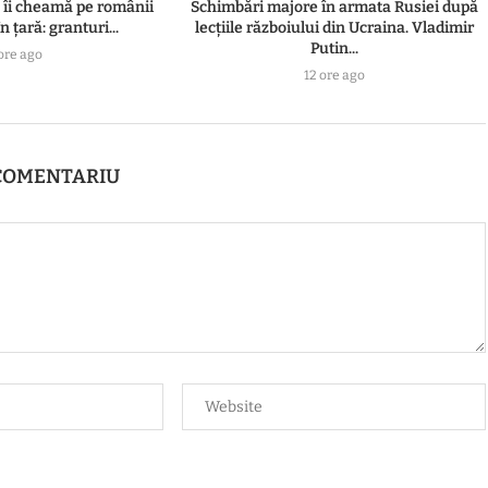
n îi cheamă pe românii
Schimbări majore în armata Rusiei după
n țară: granturi...
lecțiile războiului din Ucraina. Vladimir
Putin...
ore ago
12 ore ago
COMENTARIU