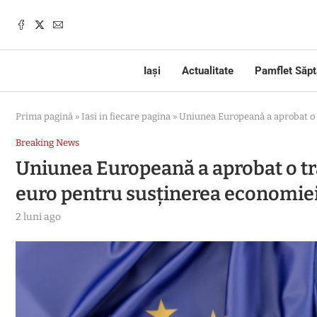
Iași
Actualitate
Pamflet Săp
Prima pagină
»
Iasi in fiecare pagina
»
Uniunea Europeană a aprobat o 
Breaking News
Uniunea Europeană a aprobat o tr
euro pentru susținerea economiei
2 luni ago