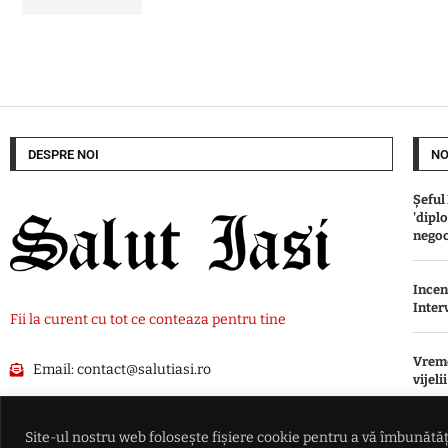
DESPRE NOI
NO
Șeful
'dipl
negoc
Incen
Inter
Fii la curent cu tot ce conteaza pentru tine
Vreme
Email:
contact@salutiasi.ro
vijeli
Se-ad
Site-ul nostru web folosește fișiere cookie pentru a vă îmbunătăți