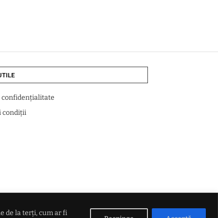
UTILE
e confidențialitate
 condiții
de la terți, cum ar fi