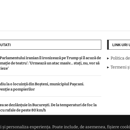
UTATI
LINK-URI 
 Parlamentului iranian îl ironizează pe Trump și îl acuză de
Politica d
omație de teatru': 'Urmează un atac masiv… stați, nu, vor să
Termeni și
ieze'
diu la o locuință din Boșteni, municipiul Pașcani.
venție a pompierilor
a se dezlănțuie în București. De la temperaturi de foc la
i cu rafale de peste 80 km/h
ună norii peste piața grâului: Recolte mai mici la marii
 și personaliza experiența. Poate include, de asemenea, fișiere cookie 