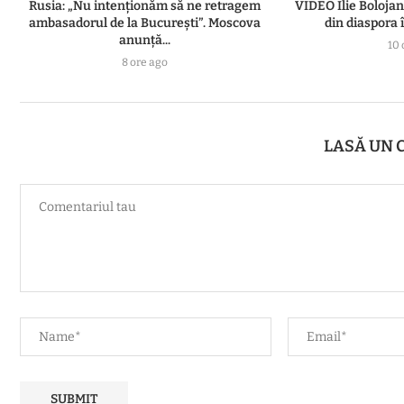
Rusia: „Nu intenționăm să ne retragem
VIDEO Ilie Boloja
ambasadorul de la București”. Moscova
din diaspora î
anunță...
10 
8 ore ago
LASĂ UN 