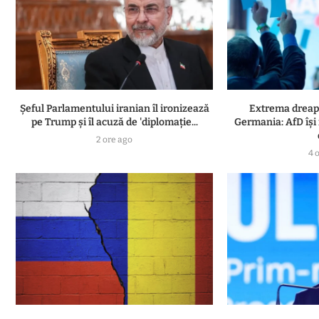
Șeful Parlamentului iranian îl ironizează
Extrema dreapt
pe Trump și îl acuză de 'diplomație...
Germania: AfD își
2 ore ago
4 