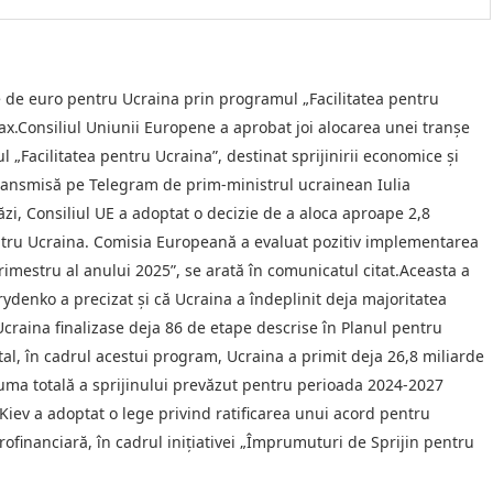
 de euro pentru Ucraina prin programul „Facilitatea pentru
x.Consiliul Uniunii Europene a aprobat joi alocarea unei tranșe
„Facilitatea pentru Ucraina”, destinat sprijinirii economice și
t transmisă pe Telegram de prim-ministrul ucrainean Iulia
zi, Consiliul UE a adoptat o decizie de a aloca aproape 2,8
entru Ucraina. Comisia Europeană a evaluat pozitiv implementarea
rimestru al anului 2025”, se arată în comunicatul citat.Aceasta a
rydenko a precizat și că Ucraina a îndeplinit deja majoritatea
 Ucraina finalizase deja 86 de etape descrise în Planul pentru
tal, în cadrul acestui program, Ucraina a primit deja 26,8 miliarde
 suma totală a sprijinului prevăzut pentru perioada 2024-2027
iev a adoptat o lege privind ratificarea unui acord pentru
financiară, în cadrul inițiativei „Împrumuturi de Sprijin pentru