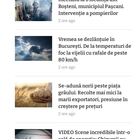
Boșteni, municipiul Pașcani.
Intervenție a pompierilor
2 ore ago
Vremea se dezlănțuie în
București. De la temperaturi de
foc la vijelii cu rafale de peste
80 km/h
2 ore ago
Se-adună norii peste piața
grâului: Recolte mai mici la
marii exportatori, presiune în
creștere pe prețuri
2 ore ago
VIDEO Scene incredibile într-o