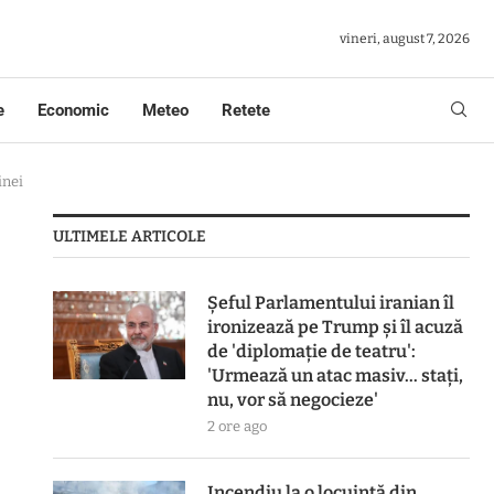
vineri, august 7, 2026
e
Economic
Meteo
Retete
inei
ULTIMELE ARTICOLE
Șeful Parlamentului iranian îl
ironizează pe Trump și îl acuză
de 'diplomație de teatru':
'Urmează un atac masiv… stați,
nu, vor să negocieze'
2 ore ago
Incendiu la o locuință din