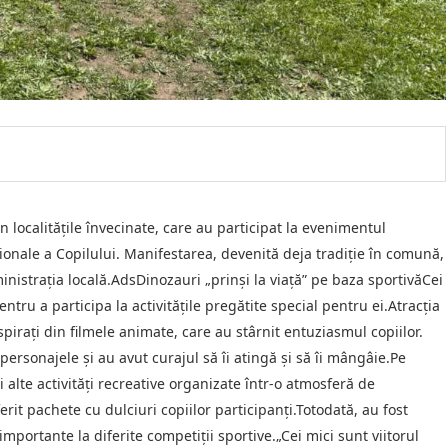
n localitățile învecinate, care au participat la evenimentul
ionale a Copilului. Manifestarea, devenită deja tradiție în comună,
inistrația locală.AdsDinozauri „prinși la viață” pe baza sportivăCei
ru a participa la activitățile pregătite special pentru ei.Atracția
pirați din filmele animate, care au stârnit entuziasmul copiilor.
 personajele și au avut curajul să îi atingă și să îi mângâie.Pe
și alte activități recreative organizate într-o atmosferă de
rit pachete cu dulciuri copiilor participanți.Totodată, au fost
mportante la diferite competiții sportive.„Cei mici sunt viitorul