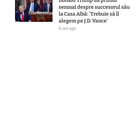
Donald Trump dă primul
semnal despre succesorul său
la Casa Albă: 'Trebuie să îl
alegem pe J.D. Vance'
4 ore ago