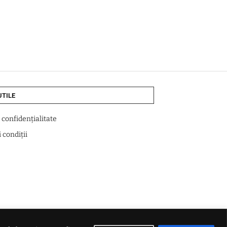
UTILE
e confidențialitate
 condiții