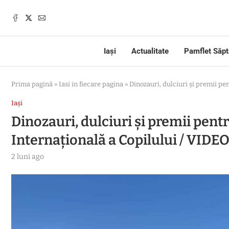
Iași
Actualitate
Pamflet Săp
Prima pagină
»
Iasi in fiecare pagina
»
Dinozauri, dulciuri și premii pen
Iași
Dinozauri, dulciuri și premii pentr
Internațională a Copilului / VIDE
2 luni ago