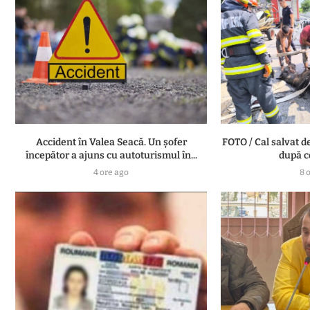
Accident în Valea Seacă. Un șofer
FOTO / Cal salvat d
începător a ajuns cu autoturismul în...
după ce
4 ore ago
8 