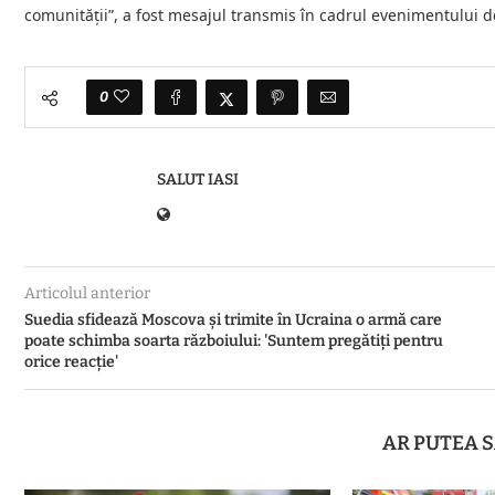
comunității”, a fost mesajul transmis în cadrul evenimentului d
0
SALUT IASI
Articolul anterior
Suedia sfidează Moscova și trimite în Ucraina o armă care
poate schimba soarta războiului: 'Suntem pregătiți pentru
orice reacție'
AR PUTEA S