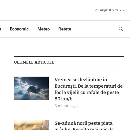
joi, august 6, 2026
e
Economic
Meteo
Retete
ULTIMELE ARTICOLE
Vremea se dezlănțuie în
București. De la temperaturi de
foc la vijelii cu rafale de peste
80 km/h
6 minute ago
Se-adună norii peste piața
grâului: Recolte mai mici la