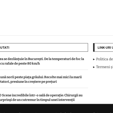
UTATI
LINK-URI 
a se dezlănțuie în București. De la temperaturi de foc la
Politica d
i cu rafale de peste 80 km/h
Termeni și
ună norii peste piața grâului: Recolte mai mici la marii
tatori, presiune în creștere pe prețuri
 Scene incredibile într-o sală de operație: Chirurgii au
surprinși de un cutremur în timpul unei intervenții