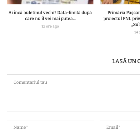
Ai încă buletinul vechi? Data-limită după
Primăria Pașcan
care nu îl vei mai putea...
proiectul PNL priv
„Sub
12 ore ago
14 
LASĂ UN 