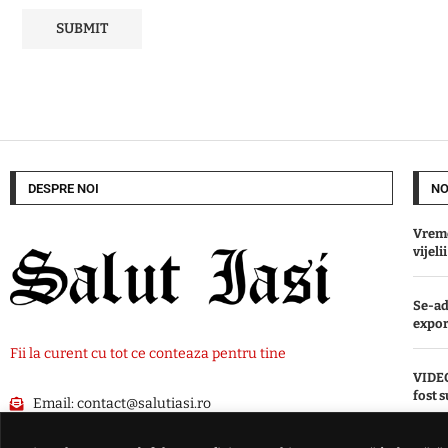
DESPRE NOI
NO
Vreme
vijeli
Se-ad
expor
Fii la curent cu tot ce conteaza pentru tine
VIDEO
fost 
Email:
contact@salutiasi.ro