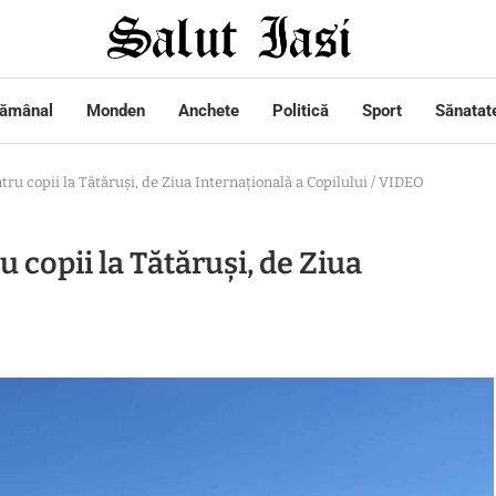
tămânal
Monden
Anchete
Politică
Sport
Sănatat
tru copii la Tătăruși, de Ziua Internațională a Copilului / VIDEO
u copii la Tătăruși, de Ziua
O