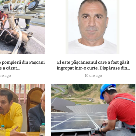
e pompierii din Pașcani
El este pășcăneanul care a fost găsit
 a căzut...
îngropat într-o curte. Dispăruse din...
ore ago
10 ore ago