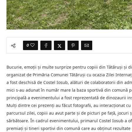
0
Bucurie, emoții și multe surprize pentru copiii din Tătăruși și di
organizat de Primăria Comunei Tătăruși cu ocazia Zilei Internaț
a fost deschisă de Costel Iosub, alături de colaboratorii din adm
mici s-au adunat în număr mare la baza sportivă din comună pent
principală a evenimentului a fost reprezentată de dinozaurii ins
Mulți dintre cei prezenți au făcut fotografii, au interacționat cu
parcursul zilei, copiii au avut parte și de picturi pe față, jocuri 
sărbătoare. În cadrul evenimentului, primarul Costel Iosub a ofe
premiați și tineri sportivi din comună care au obținut rezultate i