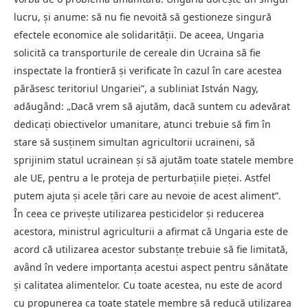
lucru, și anume: să nu fie nevoită să gestioneze singură
efectele economice ale solidarității. De aceea, Ungaria
solicită ca transporturile de cereale din Ucraina să fie
inspectate la frontieră și verificate în cazul în care acestea
părăsesc teritoriul Ungariei”, a subliniat István Nagy,
adăugând: „Dacă vrem să ajutăm, dacă suntem cu adevărat
dedicați obiectivelor umanitare, atunci trebuie să fim în
stare să susținem simultan agricultorii ucraineni, să
sprijinim statul ucrainean și să ajutăm toate statele membre
ale UE, pentru a le proteja de perturbațiile pieței. Astfel
putem ajuta și acele țări care au nevoie de acest aliment”.
În ceea ce privește utilizarea pesticidelor și reducerea
acestora, ministrul agriculturii a afirmat că Ungaria este de
acord că utilizarea acestor substanțe trebuie să fie limitată,
având în vedere importanța acestui aspect pentru sănătate
și calitatea alimentelor. Cu toate acestea, nu este de acord
cu propunerea ca toate statele membre să reducă utilizarea