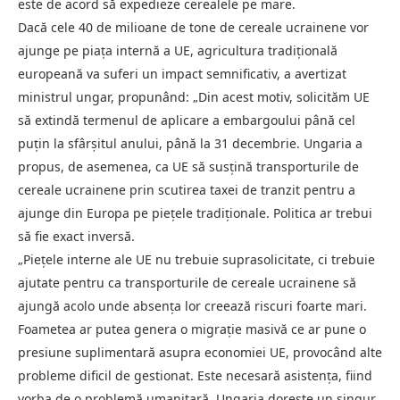
este de acord să expedieze cerealele pe mare.
Dacă cele 40 de milioane de tone de cereale ucrainene vor
ajunge pe piața internă a UE, agricultura tradițională
europeană va suferi un impact semnificativ, a avertizat
ministrul ungar, propunând: „Din acest motiv, solicităm UE
să extindă termenul de aplicare a embargoului până cel
puțin la sfârșitul anului, până la 31 decembrie. Ungaria a
propus, de asemenea, ca UE să susțină transporturile de
cereale ucrainene prin scutirea taxei de tranzit pentru a
ajunge din Europa pe piețele tradiționale. Politica ar trebui
să fie exact inversă.
„Piețele interne ale UE nu trebuie suprasolicitate, ci trebuie
ajutate pentru ca transporturile de cereale ucrainene să
ajungă acolo unde absența lor creează riscuri foarte mari.
Foametea ar putea genera o migrație masivă ce ar pune o
presiune suplimentară asupra economiei UE, provocând alte
probleme dificil de gestionat. Este necesară asistența, fiind
vorba de o problemă umanitară. Ungaria dorește un singur