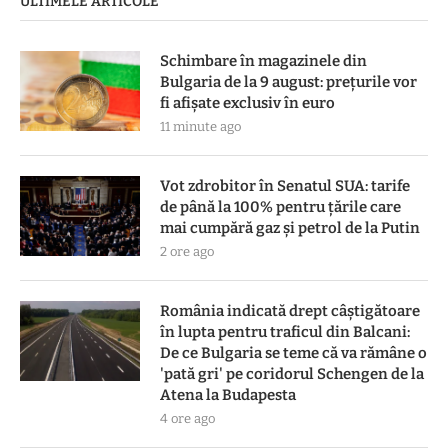
ULTIMELE ARTICOLE
Schimbare în magazinele din
Bulgaria de la 9 august: prețurile vor
fi afișate exclusiv în euro
11 minute ago
Vot zdrobitor în Senatul SUA: tarife
de până la 100% pentru țările care
mai cumpără gaz și petrol de la Putin
2 ore ago
România indicată drept câștigătoare
în lupta pentru traficul din Balcani:
De ce Bulgaria se teme că va rămâne o
'pată gri' pe coridorul Schengen de la
Atena la Budapesta
4 ore ago