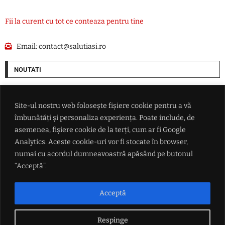
Fii la curent cu tot ce conteaza pentru tine
Email:
contact@salutiasi.ro
NOUTATI
SUA alocă 3 miliarde de dolari pentru minerale critice. Finanțare
pentru o mină de scandiu din Australia
Site-ul nostru web folosește fișiere cookie pentru a vă
îmbunătăți și personaliza experiența. Poate include, de
Ucraina lovește două rafinării din Rusia într-un atac cu aproape 400 de
asemenea, fișiere cookie de la terți, cum ar fi Google
drone
Analytics. Aceste cookie-uri vor fi stocate în browser,
numai cu acordul dumneavoastră apăsând pe butonul
Președintele federației argentiniene a vorbit despre viitorul lui Lionel
“Acceptă”.
Messi
Acceptă
Petrișor Peiu trimite Curtea de Conturi peste Diana Buzoianu
Respinge
LINK-URI UTILE