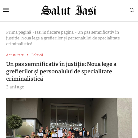
Prima pagină
»
Iasi in fiecare pagina
»
Un pas semnificativ în
justiție: Noua lege a grefierilor și personalului de specialitate
criminalistică
Actualitate
Politică
Un pas semnificativ în justiție: Noua lege a
grefierilor și personalului de specialitate
criminalistică
3 ani ago