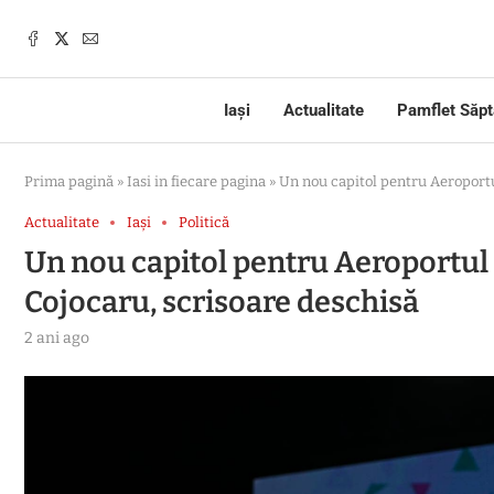
Iași
Actualitate
Pamflet Săp
Prima pagină
»
Iasi in fiecare pagina
»
Un nou capitol pentru Aeroportu
Actualitate
Iași
Politică
Un nou capitol pentru Aeroportul 
Cojocaru, scrisoare deschisă
2 ani ago