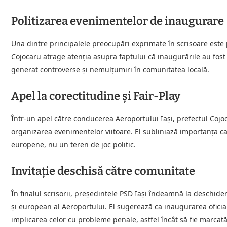
Politizarea evenimentelor de inaugurare
Una dintre principalele preocupări exprimate în scrisoare este 
Cojocaru atrage atenția asupra faptului că inaugurările au fos
generat controverse și nemulțumiri în comunitatea locală.
Apel la corectitudine și Fair-Play
Într-un apel către conducerea Aeroportului Iași, prefectul Cojoca
organizarea evenimentelor viitoare. El subliniază importanța ca 
europene, nu un teren de joc politic.
Invitație deschisă către comunitate
În finalul scrisorii, președintele PSD Iași îndeamnă la deschide
și european al Aeroportului. El sugerează ca inaugurarea oficială 
implicarea celor cu probleme penale, astfel încât să fie marcată