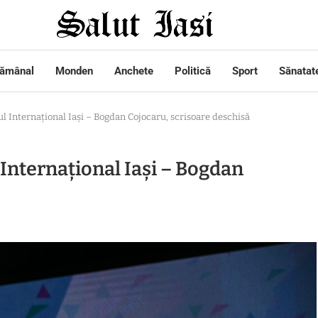
tămânal
Monden
Anchete
Politică
Sport
Sănatat
l Internațional Iași – Bogdan Cojocaru, scrisoare deschisă
Internațional Iași – Bogdan