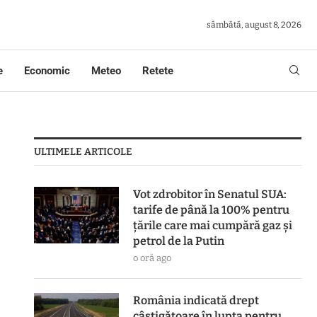
sâmbătă, august 8, 2026
e
Economic
Meteo
Retete
ULTIMELE ARTICOLE
Vot zdrobitor în Senatul SUA:
tarife de până la 100% pentru
țările care mai cumpără gaz și
petrol de la Putin
o oră ago
România indicată drept
câștigătoare în lupta pentru