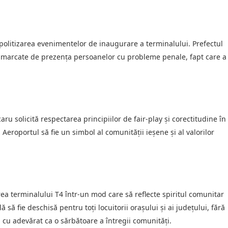
politizarea evenimentelor de inaugurare a terminalului. Prefectul
t marcate de prezența persoanelor cu probleme penale, fapt care a
ru solicită respectarea principiilor de fair-play și corectitudine în
Aeroportul să fie un simbol al comunității ieșene și al valorilor
rea terminalului T4 într-un mod care să reflecte spiritul comunitar
să fie deschisă pentru toți locuitorii orașului și ai județului, fără
 cu adevărat ca o sărbătoare a întregii comunități.