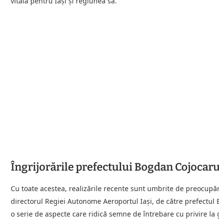
vitală pentru Iași și regiunea sa.
Îngrijorările prefectului Bogdan Cojocar
Cu toate acestea, realizările recente sunt umbrite de preocupăr
directorul Regiei Autonome Aeroportul Iași, de către prefectul 
o serie de aspecte care ridică semne de întrebare cu privire l