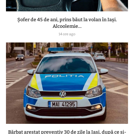
Șofer de 45 de ani, prins băut la volan în Iași.
Alcoolemie...
14 ore ago
Bărbat arestat preventiv 30 de zile la Iași, după ce și-