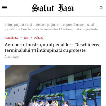
Prima pagină
»
Iasi in fiecare pagina
»
Aeroportul nostru, nu al
penalilor – Deschiderea terminalului T4 întâmpinată cu proteste
Actualitate
Iași
Politică
Aeroportul nostru, nu al penalilor – Deschiderea
terminalului T4 întâmpinată cu proteste
2 ani ago