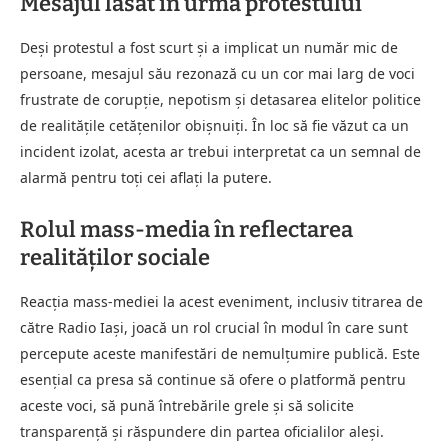
Mesajul lăsat în urma protestului
Deși protestul a fost scurt și a implicat un număr mic de
persoane, mesajul său rezonază cu un cor mai larg de voci
frustrate de corupție, nepotism și detasarea elitelor politice
de realitățile cetățenilor obișnuiți. În loc să fie văzut ca un
incident izolat, acesta ar trebui interpretat ca un semnal de
alarmă pentru toți cei aflați la putere.
Rolul mass-media în reflectarea
realităților sociale
Reacția mass-mediei la acest eveniment, inclusiv titrarea de
către Radio Iași, joacă un rol crucial în modul în care sunt
percepute aceste manifestări de nemulțumire publică. Este
esențial ca presa să continue să ofere o platformă pentru
aceste voci, să pună întrebările grele și să solicite
transparență și răspundere din partea oficialilor aleși.