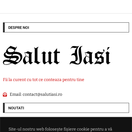
DESPRE NOI
Fii la curent cu tot ce conteaza pentru tine
Email:
contact@salutiasi.ro
NOUTATI
Ucraina lovește două rafinării din Rusia într-un atac cu aproape 400 de
drone
Site-ul nostru web folosește fișiere cookie pentru a vă