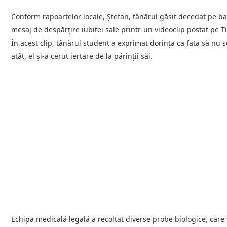
Conform rapoartelor locale, Ștefan, tânărul găsit decedat pe ba
mesaj de despărțire iubitei sale printr-un videoclip postat pe T
În acest clip, tânărul student a exprimat dorința ca fata să nu
atât, el și-a cerut iertare de la părinții săi.
Echipa medicală legală a recoltat diverse probe biologice, care v