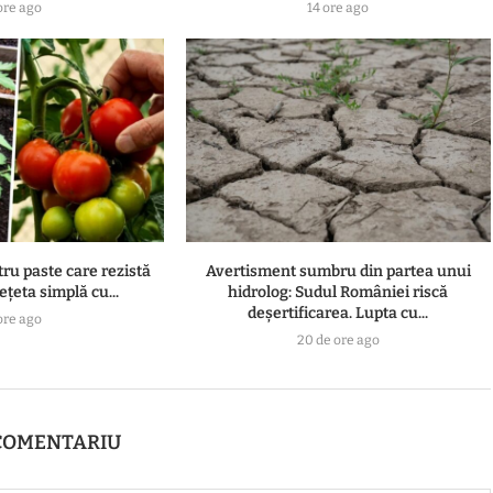
ore ago
14 ore ago
tru paste care rezistă
Avertisment sumbru din partea unui
ețeta simplă cu...
hidrolog: Sudul României riscă
deșertificarea. Lupta cu...
ore ago
20 de ore ago
COMENTARIU