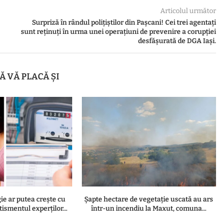
Articolul următor
Surpriză în rândul polițiștilor din Pașcani! Cei trei agentați
sunt reținuți în urma unei operațiuni de prevenire a corupției
desfășurată de DGA Iași.
Ă VĂ PLACĂ ȘI
gie ar putea crește cu
Șapte hectare de vegetație uscată au ars
ismentul experților...
într-un incendiu la Maxut, comuna...