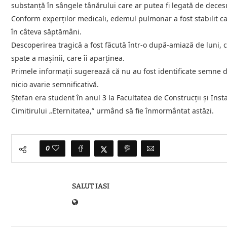
substanță în sângele tânărului care ar putea fi legată de deces
Conform experților medicali, edemul pulmonar a fost stabilit ca f
în câteva săptămâni.
Descoperirea tragică a fost făcută într-o după-amiază de luni, c
spate a mașinii, care îi aparținea.
Primele informații sugerează că nu au fost identificate semne d
nicio avarie semnificativă.
Ștefan era student în anul 3 la Facultatea de Construcții și Insta
Cimitirului „Eternitatea,” urmând să fie înmormântat astăzi.
0
SALUT IASI