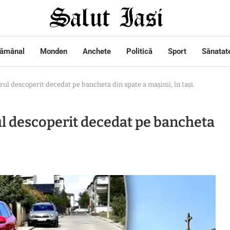
tămânal
Monden
Anchete
Politică
Sport
Sănatat
ărul descoperit decedat pe bancheta din spate a mașinii, în Iași.
rul descoperit decedat pe bancheta