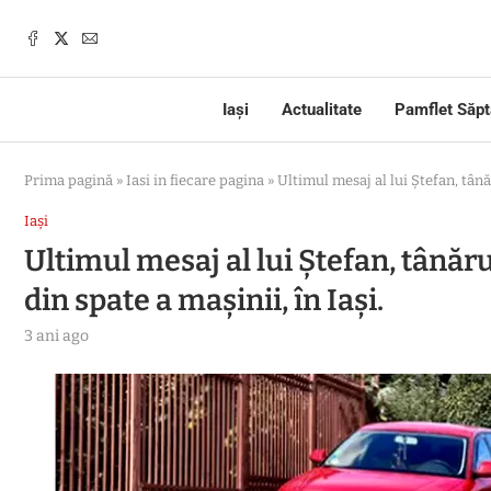
Iași
Actualitate
Pamflet Săp
Prima pagină
»
Iasi in fiecare pagina
»
Ultimul mesaj al lui Ștefan, tân
Iași
Ultimul mesaj al lui Ștefan, tână
din spate a mașinii, în Iași.
3 ani ago