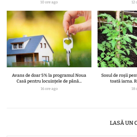
10 ore ago
12 
Avans de doar 5% la programul Noua
Sosul de roșii pen
Casă pentru locuințele de până...
toată iarna. R
16 ore ago
18 
LASĂ UN 