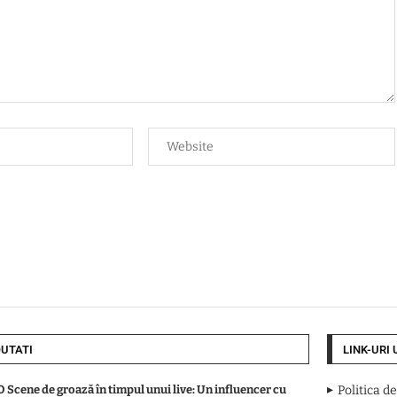
UTATI
LINK-URI 
 Scene de groază în timpul unui live: Un influencer cu
Politica d