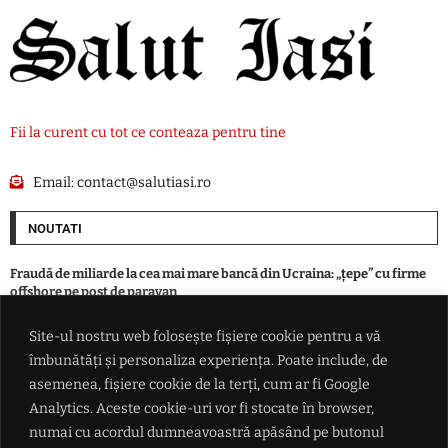
Fii la curent cu tot ce conteaza pentru tine
Email:
contact@salutiasi.ro
NOUTATI
Fraudă de miliarde la cea mai mare bancă din Ucraina: „țepe” cu firme
offshore pe post de paravan
Site-ul nostru web folosește fișiere cookie pentru a vă
O premieră: revine în forță avionul supersonic / Aeronavele de linie o să
îmbunătăți și personaliza experiența. Poate include, de
depășească viteza sunetului, există însă un sigur „hop”
asemenea, fișiere cookie de la terți, cum ar fi Google
Analytics. Aceste cookie-uri vor fi stocate în browser,
Individ din Todirești, mai presus de LEGE. O angajată a primăriei, la un
numai cu acordul dumneavoastră apăsând pe butonul
pas de viol în biroul instituției: „S-a dezbrăcat gol-pușcă”