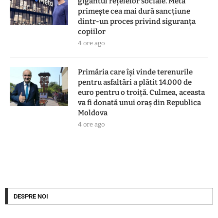
gigantul rețelelor sociale. Meta
primește cea mai dură sancțiune
dintr-un proces privind siguranța
copiilor
4 ore ago
Primăria care își vinde terenurile
pentru asfaltări a plătit 14.000 de
euro pentru o troiță. Culmea, aceasta
va fi donată unui oraș din Republica
Moldova
4 ore ago
DESPRE NOI