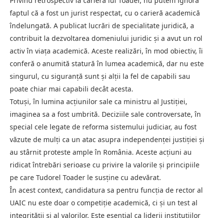
Privind retrospectiv la cariera lui Toader, nu putem ignora
faptul că a fost un jurist respectat, cu o carieră academică
îndelungată. A publicat lucrări de specialitate juridică, a
contribuit la dezvoltarea domeniului juridic și a avut un rol
activ în viața academică. Aceste realizări, în mod obiectiv, îi
conferă o anumită statură în lumea academică, dar nu este
singurul, cu siguranță sunt și alții la fel de capabili sau
poate chiar mai capabili decât acesta.
Totuși, în lumina acțiunilor sale ca ministru al Justiției,
imaginea sa a fost umbrită. Deciziile sale controversate, în
special cele legate de reforma sistemului judiciar, au fost
văzute de mulți ca un atac asupra independenței justiției și
au stârnit proteste ample în România. Aceste acțiuni au
ridicat întrebări serioase cu privire la valorile și principiile
pe care Tudorel Toader le susține cu adevărat.
În acest context, candidatura sa pentru funcția de rector al
UAIC nu este doar o competiție academică, ci și un test al
integrității și al valorilor. Este esențial ca liderii instituțiilor