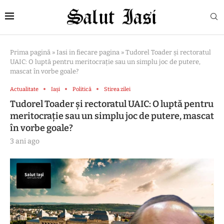
Prima pagină
»
Iasi in fiecare pagina
»
Tudorel Toader și rectoratul
UAIC: O luptă pentru meritocrație sau un simplu joc de putere,
mascat în vorbe goale?
Actualitate
Iași
Politică
Stirea zilei
Tudorel Toader și rectoratul UAIC: O luptă pentru
meritocrație sau un simplu joc de putere, mascat
în vorbe goale?
3 ani ago