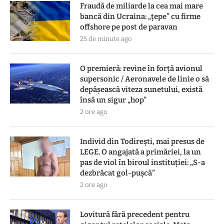
Fraudă de miliarde la cea mai mare
bancă din Ucraina: „țepe” cu firme
offshore pe post de paravan
25 de minute ago
O premieră: revine în forță avionul
supersonic / Aeronavele de linie o să
depășească viteza sunetului, există
însă un sigur „hop”
2 ore ago
Individ din Todirești, mai presus de
LEGE. O angajată a primăriei, la un
pas de viol în biroul instituției: „S-a
dezbrăcat gol-pușcă”
2 ore ago
Lovitură fără precedent pentru