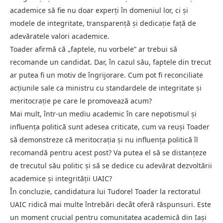
academice să fie nu doar experți în domeniul lor, ci și
modele de integritate, transparență și dedicație față de
adevăratele valori academice.
Toader afirmă că „faptele, nu vorbele” ar trebui să
recomande un candidat. Dar, în cazul său, faptele din trecut
ar putea fi un motiv de îngrijorare. Cum pot fi reconciliate
acțiunile sale ca ministru cu standardele de integritate și
meritocrație pe care le promovează acum?
Mai mult, într-un mediu academic în care nepotismul și
influența politică sunt adesea criticate, cum va reuși Toader
să demonstreze că meritocrația și nu influența politică îl
recomandă pentru acest post? Va putea el să se distanțeze
de trecutul său politic și să se dedice cu adevărat dezvoltării
academice și integrității UAIC?
În concluzie, candidatura lui Tudorel Toader la rectoratul
UAIC ridică mai multe întrebări decât oferă răspunsuri. Este
un moment crucial pentru comunitatea academică din Iași