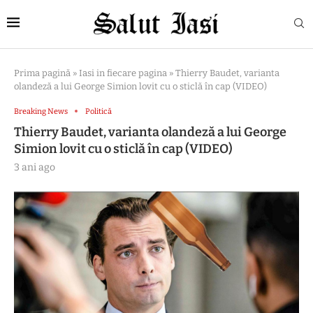
Prima pagină
»
Iasi in fiecare pagina
»
Thierry Baudet, varianta
olandeză a lui George Simion lovit cu o sticlă în cap (VIDEO)
Breaking News
Politică
Thierry Baudet, varianta olandeză a lui George
Simion lovit cu o sticlă în cap (VIDEO)
3 ani ago