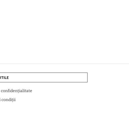
UTILE
e confidențialitate
 condiții