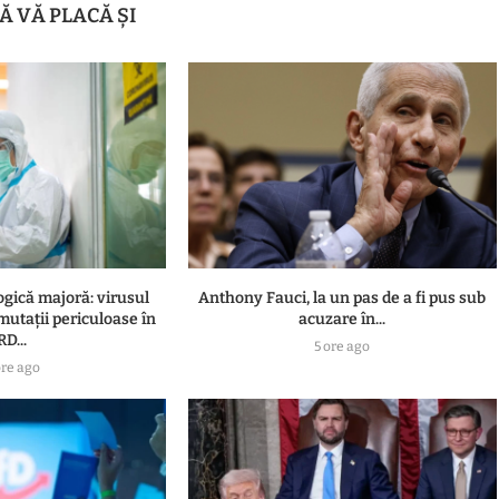
Ă VĂ PLACĂ ȘI
ogică majoră: virusul
Anthony Fauci, la un pas de a fi pus sub
 mutații periculoase în
acuzare în...
RD...
5 ore ago
ore ago