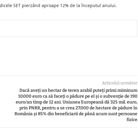
ndicele SET pierzând aproape 12% de la începutul anului.
Articolul următor
Dacă aveţi un hectar de teren arabil puteţi primi miminum
10.000 euro ca să faceţi o pădure pe el şi o subvenţie de 190
euro/an timp de 12 ani. Uniunea Europeană dă 325 mil. euro,
prin PNRR, pentru a se crea 27.000 de hectare de pădure în
România şi 85% din beneficiarii de până acum sunt persoane
fizice