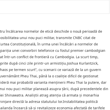
ru încălcarea normelor de etică deschide o nouă perioadă de
 posibilitatea unui nou puci militar, transmite CNBC citat de
urtea Constituţională, în urma unei încălcări a normelor de
apariţia unei convorbiri telefonice cu fostul premier cambodgian
at într-un conflict de frontieră cu Cambodgia. La scurt timp,
prite după cinci zile printr-un armistiţiu.Joshua Kurlantzick,
”haos pe termen scurt”, cu scenarii ce variază de la un guvern
vernământ Pheu Thai, până la o coaliţie dificil de gestionat
sideră mai probabilă varianta menţinerii Pheu Thai la putere, dar
 unui nou puci militar planează asupra ţării, după precedentele din
liei Shinawatra. Analiştii atrag atenţia că armata şi monarhia
inţare directă la adresa statutului lor.Instabilitatea politică
landa încearcă să-şi revitalizeze economia afectată de tarifele