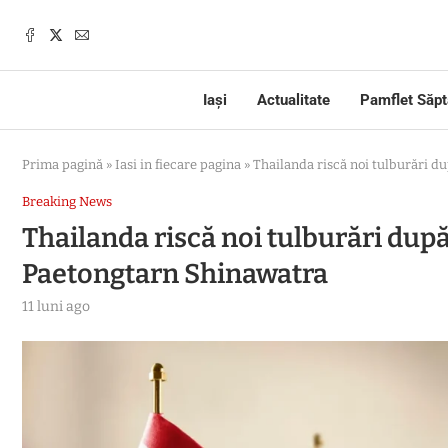
Iași
Actualitate
Pamflet Săp
Prima pagină
»
Iasi in fiecare pagina
»
Thailanda riscă noi tulburări 
Breaking News
Thailanda riscă noi tulburări du
Paetongtarn Shinawatra
11 luni ago