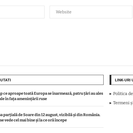
UTATI
LINK-URI 
mp ce aproape toată Europa se înarmează, patru ţări au ales
Politica d
ale în faţa ameninţării ruse
Termeni și
a parțială de Soare din 12 august, vizibilă și din România.
e vede cel mai bine și la ce oră începe