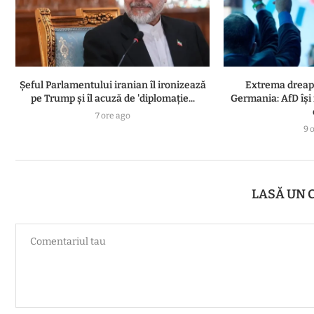
Șeful Parlamentului iranian îl ironizează
Extrema dreapt
pe Trump și îl acuză de 'diplomație...
Germania: AfD își
7 ore ago
9 
LASĂ UN 