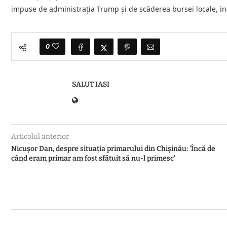
impuse de administraţia Trump şi de scăderea bursei locale, i
0
SALUT IASI
Articolul anterior
Nicușor Dan, despre situația primarului din Chișinău: 'Încă de
când eram primar am fost sfătuit să nu-l primesc'