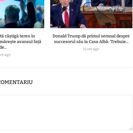
ă câștigă teren în
Donald Trump dă primul semnal despre
 mărește avansul față
succesorul său la Casa Albă: 'Trebuie...
de...
11 ore ago
ore ago
COMENTARIU