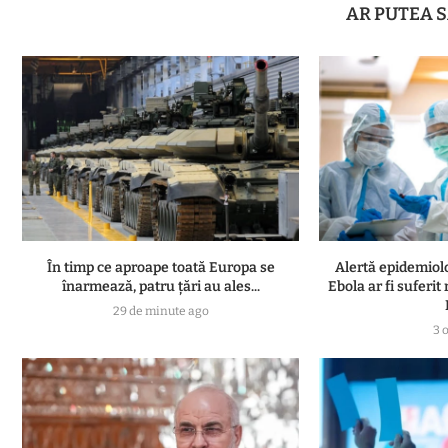
AR PUTEA S
În timp ce aproape toată Europa se
Alertă epidemiol
înarmează, patru ţări au ales...
Ebola ar fi suferit
29 de minute ago
3 