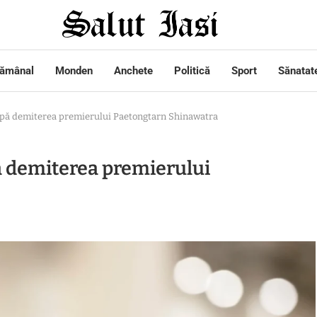
tămânal
Monden
Anchete
Politică
Sport
Sănatat
după demiterea premierului Paetongtarn Shinawatra
pă demiterea premierului