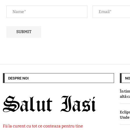
DESPRE NOI
NO
În ti
altă c
Eclips
Unde s
Fii la curent cu tot ce conteaza pentru tine