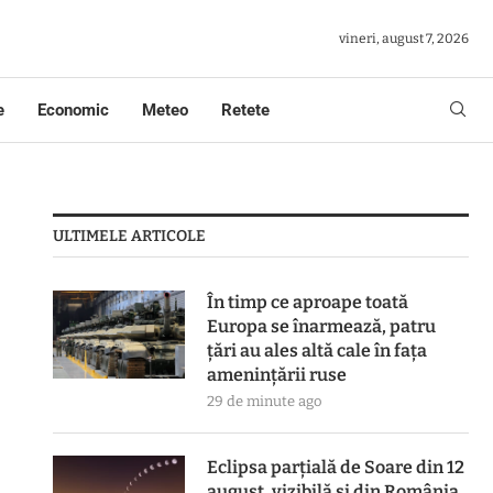
vineri, august 7, 2026
e
Economic
Meteo
Retete
ULTIMELE ARTICOLE
În timp ce aproape toată
Europa se înarmează, patru
ţări au ales altă cale în faţa
ameninţării ruse
29 de minute ago
Eclipsa parțială de Soare din 12
august, vizibilă și din România.