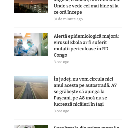
Unde se vede cel mai bine și la
ce oră începe
31 de minute ago
Alertă epidemiologică majoră:
virusul Ebola ar fi suferit
mutații periculoase în RD
Congo
3 ore ago
În județ, nu vom circula nici
anul acesta pe autostradă. A7
se grăbește să ajungă la
Pașcani, pe A8 încă nu se
lucrează nicăieri în Iași
3 ore ago