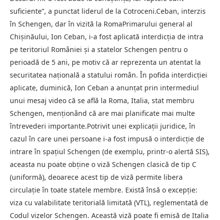
suficiente”, a punctat liderul de la Cotroceni.Ceban, interzis
în Schengen, dar în vizită la RomaPrimarului general al
Chișinăului, Ion Ceban, i-a fost aplicată interdicția de intra
pe teritoriul României și a statelor Schengen pentru o
perioadă de 5 ani, pe motiv că ar reprezenta un atentat la
securitatea națională a statului român. În pofida interdicției
aplicate, duminică, Ion Ceban a anunțat prin intermediul
unui mesaj video că se află la Roma, Italia, stat membru
Schengen, menționând că are mai planificate mai multe
întrevederi importante.Potrivit unei explicații juridice, în
cazul în care unei persoane i-a fost impusă o interdicție de
intrare în spațiul Schengen (de exemplu, printr-o alertă SIS),
aceasta nu poate obține o viză Schengen clasică de tip C
(uniformă), deoarece acest tip de viză permite libera
circulație în toate statele membre. Există însă o excepție:
viza cu valabilitate teritorială limitată (VTL), reglementată de
Codul vizelor Schengen. Această viză poate fi emisă de Italia