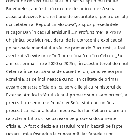
chestiune de securitate și eu nu pot să spun mai multe.
Bineînțeles, am fost informat de dosar înainte să se ia
această decizie. E o chestiune de securitate și pentru ceilalți
doi cetățeni ai Republicii Moldova”, a spus președintele
Nicușor Dan în cadrul emisiunii „În Profunzime” la ProTV
Chișinău, potrivit IPN.Liderul de la Cotroceni a explicat că,
pe perioada mandatului său de primar de București, a fost
avertizat să evite orice întâlnire oficială cu Ion Ceban. „Eu
am fost primar între 2020 și 2025 și în acest interval domnul
Ceban a încercat să vină de două-trei ori, când venea prin
România, să se întâlnească cu noi. În calitate de primar
aveam contacte oficiale și cu serviciile și cu Ministerul de
Externe. Am fost sfătuit să nu-l primesc și nu l-am primit”, a
precizat președintele României.Șeful statului român a
precizat că măsura luată împotriva lui Ion Ceban nu are un
caracter arbitrar, ci se bazează pe probe și documente
oficiale. „A fost o decizie a statului român bazată pe fapte.
Dosarul mi-a fost adus la cunoștință, iar faptele sunt