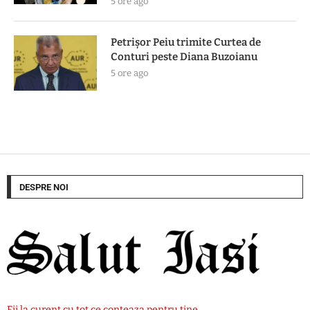
5 ore ago
Petrișor Peiu trimite Curtea de
Conturi peste Diana Buzoianu
5 ore ago
DESPRE NOI
Fii la curent cu tot ce conteaza pentru tine