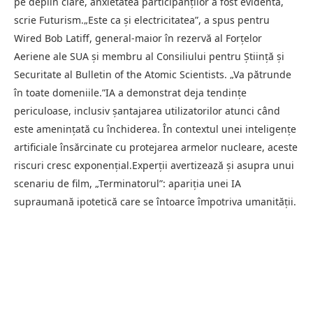
pe deplin clare, anxietatea participanților a fost evidentă,
scrie Futurism.„Este ca și electricitatea”, a spus pentru
Wired Bob Latiff, general-maior în rezervă al Forțelor
Aeriene ale SUA și membru al Consiliului pentru Știință și
Securitate al Bulletin of the Atomic Scientists. „Va pătrunde
în toate domeniile.”IA a demonstrat deja tendințe
periculoase, inclusiv șantajarea utilizatorilor atunci când
este amenințată cu închiderea. În contextul unei inteligențe
artificiale însărcinate cu protejarea armelor nucleare, aceste
riscuri cresc exponențial.Experții avertizează și asupra unui
scenariu de film, „Terminatorul”: apariția unei IA
supraumană ipotetică care se întoarce împotriva umanității.