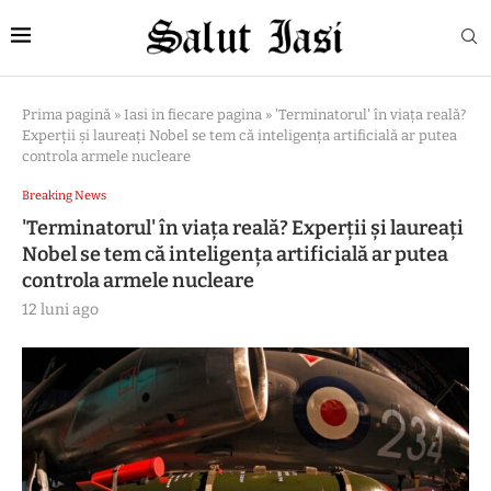
Prima pagină
»
Iasi in fiecare pagina
»
'Terminatorul' în viața reală?
Experții și laureați Nobel se tem că inteligența artificială ar putea
controla armele nucleare
Breaking News
'Terminatorul' în viața reală? Experții și laureați
Nobel se tem că inteligența artificială ar putea
controla armele nucleare
12 luni ago