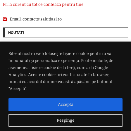
Fii la curent cu tot ce conteaza pentru tine
Email:
contact@salutiasi.ro
NOUTATI
Extrema dreaptă câștigă teren în Germania: AfD își mărește avansul
față de blocul de centru-dreapta al lui Friedrich Merz
Site-ul nostru web folosește fișiere cookie pentru a vă
îmbunătăți și personaliza experiența. Poate include, de
Donald Trump dă primul semnal despre succesorul său la Casa Albă:
asemenea, fișiere cookie de la terți, cum ar fi Google
'Trebuie să îl alegem pe J.D. Vance'
Analytics. Aceste cookie-uri vor fi stocate în browser,
numai cu acordul dumneavoastră apăsând pe butonul
Real Madrid a anunțat oficial transferul lui Yan Diomande
“Acceptă”.
Accident în Valea Seacă. Un șofer începător a ajuns cu autoturismul în
Acceptă
șanț din cauza unui câine
Respinge
LINK-URI UTILE