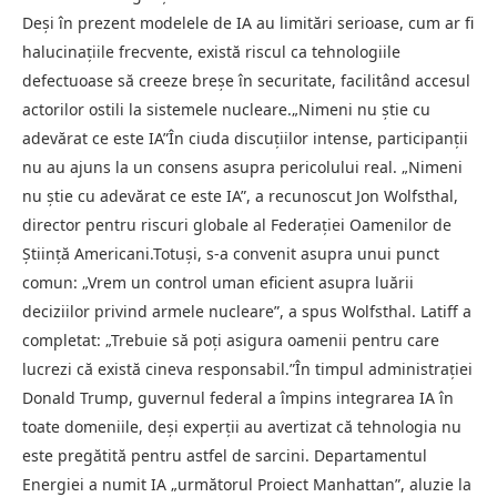
Deși în prezent modelele de IA au limitări serioase, cum ar fi
halucinațiile frecvente, există riscul ca tehnologiile
defectuoase să creeze breșe în securitate, facilitând accesul
actorilor ostili la sistemele nucleare.„Nimeni nu știe cu
adevărat ce este IA”În ciuda discuțiilor intense, participanții
nu au ajuns la un consens asupra pericolului real. „Nimeni
nu știe cu adevărat ce este IA”, a recunoscut Jon Wolfsthal,
director pentru riscuri globale al Federației Oamenilor de
Știință Americani.Totuși, s-a convenit asupra unui punct
comun: „Vrem un control uman eficient asupra luării
deciziilor privind armele nucleare”, a spus Wolfsthal. Latiff a
completat: „Trebuie să poți asigura oamenii pentru care
lucrezi că există cineva responsabil.”În timpul administrației
Donald Trump, guvernul federal a împins integrarea IA în
toate domeniile, deși experții au avertizat că tehnologia nu
este pregătită pentru astfel de sarcini. Departamentul
Energiei a numit IA „următorul Proiect Manhattan”, aluzie la