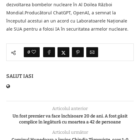
dezvoltarea bombelor nucleare în Al Doilea Război
Mondial.Producătorul ChatGPT, OpenAI, a semnat la
începutul acestui an un acord cu Laboratoarele Naționale
ale SUA pentru a folosi IA în securitatea armelor nucleare.
0
SALUT IASI
Articolul anterior
Un fost premier va face închisoare 20 de ani. A fost găsit
complice în legătură cu moartea a 42 de persoane
Articolul următor
Corvinul Hunedoara a învins Chindia Târgovişte, scor 1-0