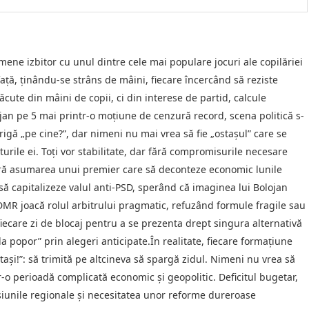
mene izbitor cu unul dintre cele mai populare jocuri ale copilăriei
față, ținându-se strâns de mâini, fiecare încercând să reziste
ăcute din mâini de copii, ci din interese de partid, calcule
lojan pe 5 mai printr-o moțiune de cenzură record, scena politică s-
rigă „pe cine?”, dar nimeni nu mai vrea să fie „ostașul” care se
turile ei. Toți vor stabilitate, dar fără compromisurile necesare
 fără asumarea unui premier care să deconteze economic lunile
să capitalizeze valul anti-PSD, sperând că imaginea lui Bolojan
DMR joacă rolul arbitrului pragmatic, refuzând formule fragile sau
 fiecare zi de blocaj pentru a se prezenta drept singura alternativă
la popor” prin alegeri anticipate.În realitate, fiecare formațiune
stași!”: să trimită pe altcineva să spargă zidul. Nimeni nu vrea să
tr-o perioadă complicată economic și geopolitic. Deficitul bugetar,
nsiunile regionale și necesitatea unor reforme dureroase