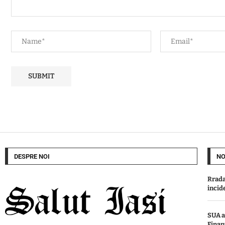
DESPRE NOI
NO
Rrada
incid
SUA a
Finan