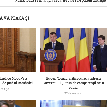
Rusia: 'Dacă se întâmplă ceva, trebuie să-i putem distruge'
Ă VĂ PLACĂ ȘI
după ce Moody’s a
Eugen Tomac, critici dure la adresa
 de țară al României:...
Guvernului: „Lipsa de competență ne-a
adus...
ore ago
22 de ore ago