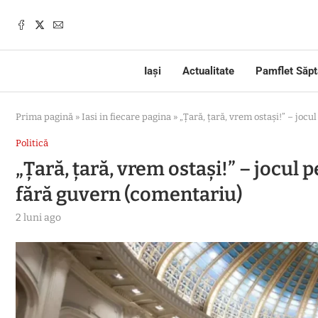
Iași
Actualitate
Pamflet Săp
Prima pagină
»
Iasi in fiecare pagina
»
„Țară, țară, vrem ostași!” – joc
Politică
„Țară, țară, vrem ostași!” – jocul 
fără guvern (comentariu)
2 luni ago