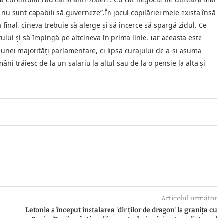
 nu sunt capabili să guverneze”.În jocul copilăriei mele exista însă
la final, cineva trebuie să alerge și să încerce să spargă zidul. Ce
țului și să împingă pe altcineva în prima linie. Iar aceasta este
 unei majorități parlamentare, ci lipsa curajului de a-și asuma
ni trăiesc de la un salariu la altul sau de la o pensie la alta și
Articolul următor
Letonia a început instalarea 'dinților de dragon' la granița cu