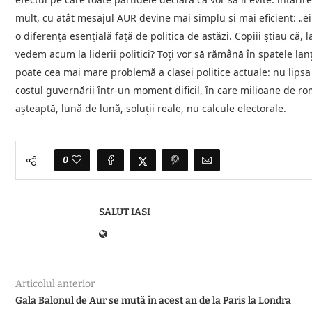
mult, cu atât mesajul AUR devine mai simplu și mai eficient: „ei
o diferență esențială față de politica de astăzi. Copiii știau că, 
vedem acum la liderii politici? Toți vor să rămână în spatele lan
poate cea mai mare problemă a clasei politice actuale: nu lipsa
costul guvernării într-un moment dificil, în care milioane de româ
așteaptă, lună de lună, soluții reale, nu calcule electorale.
0
SALUT IASI
Articolul anterior
Gala Balonul de Aur se mută în acest an de la Paris la Londra