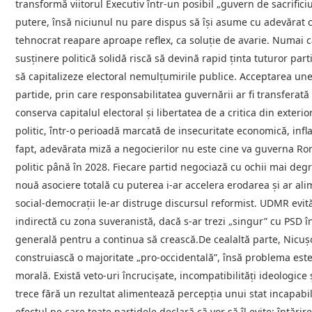
transformă viitorul Executiv într-un posibil „guvern de sacrificiu
putere, însă niciunul nu pare dispus să își asume cu adevărat co
tehnocrat reapare aproape reflex, ca soluție de avarie. Numai 
susținere politică solidă riscă să devină rapid ținta tuturor parti
să capitalizeze electoral nemulțumirile publice. Acceptarea une
partide, prin care responsabilitatea guvernării ar fi transferată c
conserva capitalul electoral și libertatea de a critica din exter
politic, într-o perioadă marcată de insecuritate economică, infla
fapt, adevărata miză a negocierilor nu este cine va guverna Rom
politic până în 2028. Fiecare partid negociază cu ochii mai degra
nouă asociere totală cu puterea i-ar accelera erodarea și ar a
social-democrații le-ar distruge discursul reformist. UDMR evită
indirectă cu zona suveranistă, dacă s-ar trezi „singur” cu PSD 
generală pentru a continua să crească.De cealaltă parte, Nicuș
construiască o majoritate „pro-occidentală”, însă problema es
morală. Există veto-uri încrucișate, incompatibilități ideologice 
trece fără un rezultat alimentează percepția unui stat incapabil
efectul pe care toate partidele declară că vor să îl evite: întări