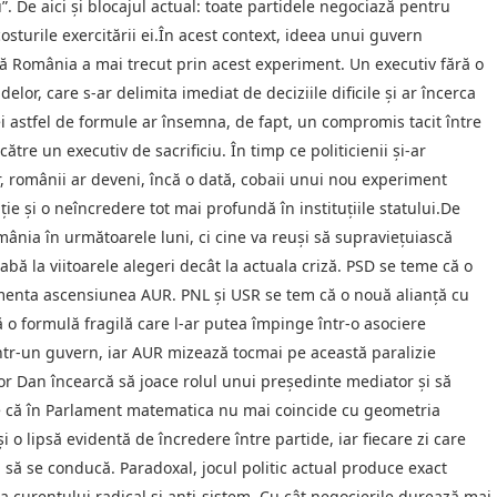
”. De aici și blocajul actual: toate partidele negociază pentru
sturile exercitării ei.În acest context, ideea unui guvern
că România a mai trecut prin acest experiment. Un executiv fără o
delor, care s-ar delimita imediat de deciziile dificile și ar încerca
i astfel de formule ar însemna, de fapt, un compromis tacit între
ătre un executiv de sacrificiu. În timp ce politicienii și-ar
ior, românii ar deveni, încă o dată, cobaii unui nou experiment
ție și o neîncredere tot mai profundă în instituțiile statului.De
ânia în următoarele luni, ci cine va reuși să supraviețuiască
bă la viitoarele alegeri decât la actuala criză. PSD se teme că o
limenta ascensiunea AUR. PNL și USR se tem că o nouă alianță cu
 o formulă fragilă care l-ar putea împinge într-o asociere
într-un guvern, iar AUR mizează tocmai pe această paralizie
or Dan încearcă să joace rolul unui președinte mediator și să
te că în Parlament matematica nu mai coincide cu geometria
și o lipsă evidentă de încredere între partide, iar fiecare zi care
 să se conducă. Paradoxal, jocul politic actual produce exact
rea curentului radical și anti-sistem. Cu cât negocierile durează mai