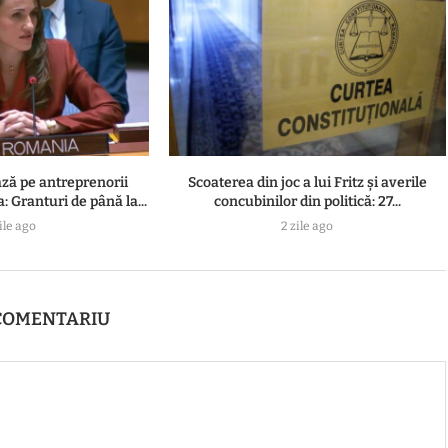
ză pe antreprenorii
Scoaterea din joc a lui Fritz și averile
: Granturi de până la...
concubinilor din politică: 27...
ile ago
2 zile ago
COMENTARIU