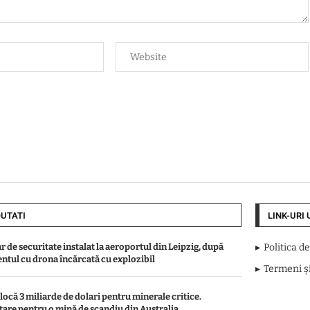
UTATI
LINK-URI 
r de securitate instalat la aeroportul din Leipzig, după
Politica d
entul cu drona încărcată cu explozibil
Termeni și
locă 3 miliarde de dolari pentru minerale critice.
țare pentru o mină de scandiu din Australia