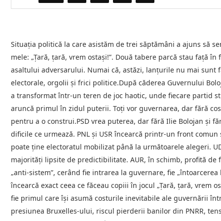
Situația politică la care asistăm de trei săptămâni a ajuns să se
mele: „Țară, țară, vrem ostași!”. Două tabere parcă stau față în 
asaltului adversarului. Numai că, astăzi, lanțurile nu mai sunt f
electorale, orgolii și frici politice.După căderea Guvernului Bo
a transformat într-un teren de joc haotic, unde fiecare partid st
aruncă primul în zidul puterii. Toți vor guvernarea, dar fără cos
pentru a o construi.PSD vrea puterea, dar fără Ilie Bolojan și
dificile ce urmează. PNL și USR încearcă printr-un front comun 
poate ține electoratul mobilizat până la următoarele alegeri. U
majorități lipsite de predictibilitate. AUR, în schimb, profită de
„anti-sistem”, cerând fie intrarea la guvernare, fie „întoarcerea 
încearcă exact ceea ce făceau copiii în jocul „Țară, țară, vrem o
fie primul care își asumă costurile inevitabile ale guvernării în
presiunea Bruxelles-ului, riscul pierderii banilor din PNRR, te