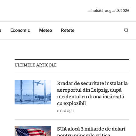
sâmbătă, august 8, 2026
e
Economic
Meteo
Retete
ULTIMELE ARTICOLE
Rradar de securitate instalat la
aeroportul din Leipzig, după
incidentul cu drona încărcată
cu explozibil
o oră ago
SUA alocă 3 miliarde de dolari
pentru minerale critice.