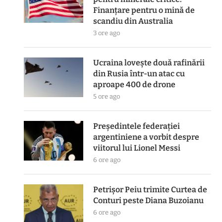
Finanțare pentru o mină de
scandiu din Australia
3 ore ago
Ucraina lovește două rafinării
din Rusia într-un atac cu
aproape 400 de drone
5 ore ago
Președintele federației
argentiniene a vorbit despre
viitorul lui Lionel Messi
6 ore ago
Petrișor Peiu trimite Curtea de
Conturi peste Diana Buzoianu
6 ore ago