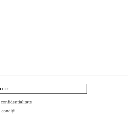
UTILE
e confidențialitate
 condiții