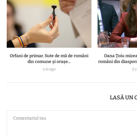
Orfani de primar. Sute de mii de români
Oana Țoiu mizea
din comune și orașe...
români din diaspora
o zi ago
2 z
LASĂ UN 