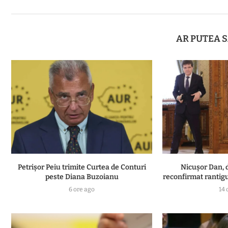
AR PUTEA S
Petrișor Peiu trimite Curtea de Conturi
Nicușor Dan, 
peste Diana Buzoianu
reconfirmat rantigul
6 ore ago
14 