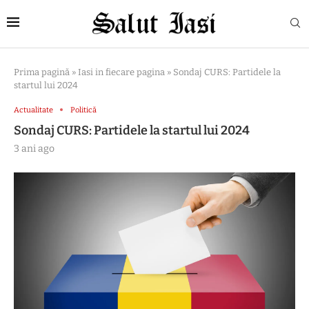
Prima pagină
»
Iasi in fiecare pagina
»
Sondaj CURS: Partidele la
startul lui 2024
Actualitate
Politică
Sondaj CURS: Partidele la startul lui 2024
3 ani ago