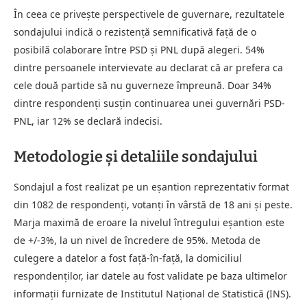
În ceea ce privește perspectivele de guvernare, rezultatele
sondajului indică o rezistență semnificativă față de o
posibilă colaborare între PSD și PNL după alegeri. 54%
dintre persoanele intervievate au declarat că ar prefera ca
cele două partide să nu guverneze împreună. Doar 34%
dintre respondenți susțin continuarea unei guvernări PSD-
PNL, iar 12% se declară indecisi.
Metodologie și detaliile sondajului
Sondajul a fost realizat pe un eșantion reprezentativ format
din 1082 de respondenți, votanți în vârstă de 18 ani și peste.
Marja maximă de eroare la nivelul întregului eșantion este
de +/-3%, la un nivel de încredere de 95%. Metoda de
culegere a datelor a fost față-în-față, la domiciliul
respondenților, iar datele au fost validate pe baza ultimelor
informații furnizate de Institutul Național de Statistică (INS).