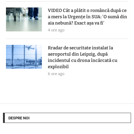
VIDEO Cât a plătit o româncă după ce
a mers la Urgențe în SUA: 'O sumă din
aia nebună? Exact așa va fi'
4 ore ago
Rradar de securitate instalat la
aeroportul din Leipzig, după
incidentul cu drona încărcată cu
explozibil
6 ore ago
DESPRE NOI