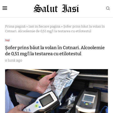
Prima pagină
»
Iasi in fiecare pagina
»
Șofer prins băut la volan în
Cotnari. Alcoolemie de 0,51 mg/l la testarea cu etilotestul
Iași
Șofer prins băut la volan în Cotnari. Alcoolemie
de 0,51 mg/l la testarea cu etilotestul
o lună ago