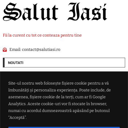
Fii la curent cu tot ce conteaza pentru tine
Email:
contact@salutiasi.ro
NOUTATI
Progrese în negocierile Oman-Iran privind navigația prin Strâmtoarea
Ormuz. Atacurile asupra navelor ar putea bloca acordul
Site-ul nostru web folosește fișiere cookie pentru a vă
îmbunătăți și personaliza experiența. Poate include, de
Nicolae Stanciu a marcat și a adus victoria echipei sale Dalian Yingbo
asemenea, fișiere cookie de la terți, cum ar fi Google
Analytics. Aceste cookie-uri vor fi stocate în browser,
numai cu acordul dumneavoastră apăsând pe butonul
'Anunț' de angajare de la Guvern: Se caută profesioniști pentru a
conduce cele mai grele companii din transporturi
“Acceptă”.