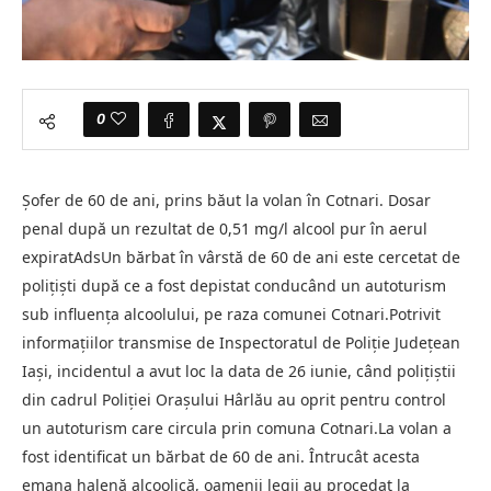
0
Șofer de 60 de ani, prins băut la volan în Cotnari. Dosar
penal după un rezultat de 0,51 mg/l alcool pur în aerul
expiratAdsUn bărbat în vârstă de 60 de ani este cercetat de
polițiști după ce a fost depistat conducând un autoturism
sub influența alcoolului, pe raza comunei Cotnari.Potrivit
informațiilor transmise de Inspectoratul de Poliție Județean
Iași, incidentul a avut loc la data de 26 iunie, când polițiștii
din cadrul Poliției Orașului Hârlău au oprit pentru control
un autoturism care circula prin comuna Cotnari.La volan a
fost identificat un bărbat de 60 de ani. Întrucât acesta
emana halenă alcoolică, oamenii legii au procedat la