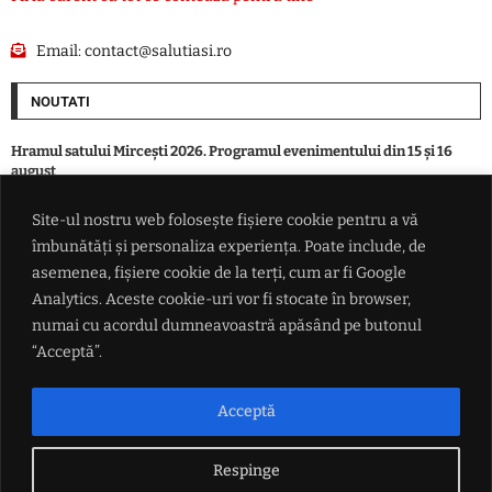
Email:
contact@salutiasi.ro
NOUTATI
Hramul satului Mircești 2026. Programul evenimentului din 15 și 16
august
Site-ul nostru web folosește fișiere cookie pentru a vă
Avertisment: Căldura extremă ar putea șterge aproape toată creșterea
îmbunătăți și personaliza experiența. Poate include, de
economică a Europei în 2026. Pierderi de până la 180 de miliarde de
euro
asemenea, fișiere cookie de la terți, cum ar fi Google
Analytics. Aceste cookie-uri vor fi stocate în browser,
numai cu acordul dumneavoastră apăsând pe butonul
José Mourinho dezvăluie că în 2013 a semnat un contract pentru a fi
succesorul lui Alex Ferguson la Manchester United
“Acceptă”.
Ministrul de resort trage un puternic semnal de alarmă, înaintea marii
Acceptă
întâlniri de la Cotroceni: Riscăm să pierdem 770 de milioane de euro
Respinge
LINK-URI UTILE