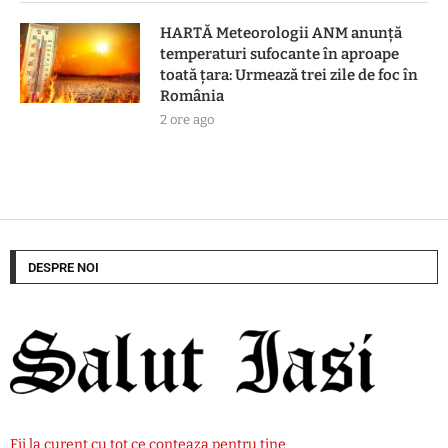
HARTĂ Meteorologii ANM anunță
temperaturi sufocante în aproape
toată țara: Urmează trei zile de foc în
România
2 ore ago
DESPRE NOI
Fii la curent cu tot ce conteaza pentru tine