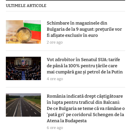
ULTIMELE ARTICOLE
Schimbare în magazinele din
Bulgaria de la 9 august: prețurile vor
fi afișate exclusiv în euro
2 ore ago
Vot zdrobitor în Senatul SUA: tarife
de până la 100% pentru țările care
mai cumpără gaz și petrol de la Putin
4 ore ago
România indicată drept câștigătoare
în lupta pentru traficul din Balcani:
De ce Bulgaria se teme că va rămâne o
'pată gri' pe coridorul Schengen de la
Atena la Budapesta
6 ore ago