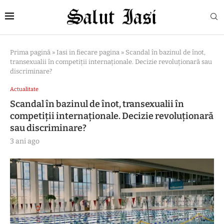
Prima pagină
»
Iasi in fiecare pagina
»
Scandal în bazinul de înot,
transexualii în competiții internaționale. Decizie revoluționară sau
discriminare?
Actualitate
Scandal în bazinul de înot, transexualii în
competiții internaționale. Decizie revoluționară
sau discriminare?
3 ani ago