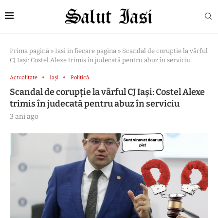
Prima pagină
»
Iasi in fiecare pagina
»
Scandal de corupție la vârful
CJ Iași: Costel Alexe trimis în judecată pentru abuz în serviciu
Actualitate
Iași
Politică
Scandal de corupție la vârful CJ Iași: Costel Alexe
trimis în judecată pentru abuz în serviciu
3 ani ago