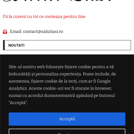
Fii la curent cu tot ce conteaza pentru tine
Email:
contact@salutiasi.ro
NOUTATI
Ucraina lovește două rafinării din Rusia într-un atac cu aproape 400 de
drone
Site-ul nostru web folosește fișiere cookie pentru a vă
îmbunătăți și personaliza experiența. Poate include, de
Președintele federației argentiniene a vorbit despre viitorul lui Lionel
asemenea, fișiere cookie de la terți, cum ar fi Google
Messi
Analytics. Aceste cookie-uri vor fi stocate în browser,
numai cu acordul dumneavoastră apăsând pe butonul
Petrișor Peiu trimite Curtea de Conturi peste Diana Buzoianu
“Acceptă”.
HARTĂ Caniculă în sudul țării, vânt puternic în zona de est și ploi
Acceptă
torențiale în centru: meteorologii au actualizat prognoza de vreme