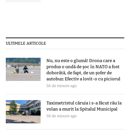
ULTIMELE ARTICOLE
Nu, nu este o glumă! Drona care a
produs o undă de șoc în NATO a fost
doborâtă, de fapt, de un șofer de
autobuz: Efectiv a lovit-o cu piciorul
56 de minute ago
Taximetristul căruia i s-a făcut rău la
volan a murit la Spitalul Municipal
58 de minute ago