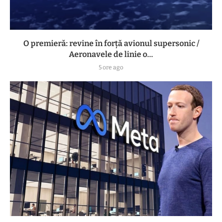
O premieră: revine în forță avionul supersonic /
Aeronavele de linie o...
5 ore ago