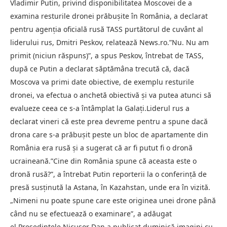
Vladimir Putin, privind disponibilitatea Moscovei de a
examina resturile dronei prăbuşite în România, a declarat
pentru agenţia oficială rusă TASS purtătorul de cuvânt al
liderului rus, Dmitri Peskov, relatează News.ro.”Nu. Nu am
primit (niciun răspuns)”, a spus Peskov, întrebat de TASS,
după ce Putin a declarat săptămâna trecută că, dacă
Moscova va primi date obiective, de exemplu resturile
dronei, va efectua o anchetă obiectivă şi va putea atunci să
evalueze ceea ce s-a întâmplat la Galaţi.Liderul rus a
declarat vineri că este prea devreme pentru a spune dacă
drona care s-a prăbuşit peste un bloc de apartamente din
România era rusă şi a sugerat că ar fi putut fi o dronă
ucraineană.”Cine din România spune că aceasta este o
dronă rusă?”, a întrebat Putin reporterii la o conferinţă de
presă susţinută la Astana, în Kazahstan, unde era în vizită.
„Nimeni nu poate spune care este originea unei drone până
când nu se efectuează o examinare”, a adăugat
el.Preşedintele Nicuşor Dan a publicat duminică imagini cu