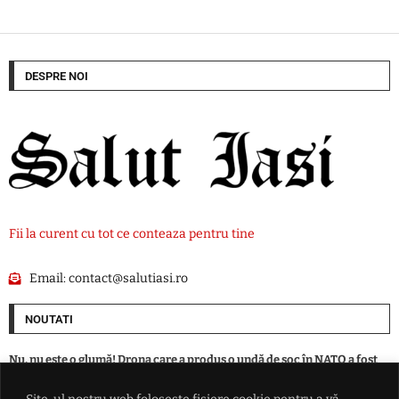
DESPRE NOI
Fii la curent cu tot ce conteaza pentru tine
Email:
contact@salutiasi.ro
NOUTATI
Nu, nu este o glumă! Drona care a produs o undă de șoc în NATO a fost
doborâtă, de fapt, de un șofer de autobuz: Efectiv a lovit-o cu piciorul