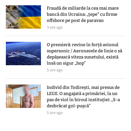
Fraudă de miliarde la cea mai mare
bancă din Ucraina: „țepe” cu firme
offshore pe post de paravan
3 ore ago
O premieră: revine în forță avionul
supersonic / Aeronavele de linie o să
depășească viteza sunetului, există
însă un sigur „hop”
5 ore ago
Individ din Todirești, mai presus de
LEGE. O angajată a primăriei, la un
pas de viol în biroul instituției: „S-a
dezbrăcat gol-pușcă”
5 ore ago