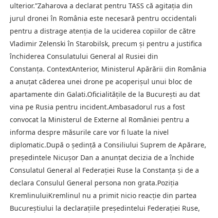
ulterior.”Zaharova a declarat pentru TASS că agitația din
jurul dronei în România este necesară pentru occidentali
pentru a distrage atenția de la uciderea copiilor de către
Vladimir Zelenski în Starobilsk, precum și pentru a justifica
închiderea Consulatului General al Rusiei din
Constanța. ContextAnterior, Ministerul Apărării din România
a anuțat căderea unei drone pe acoperișul unui bloc de
apartamente din Galati.Oficialitățile de la București au dat
vina pe Rusia pentru incident.Ambasadorul rus a fost
convocat la Ministerul de Externe al României pentru a
informa despre măsurile care vor fi luate la nivel
diplomatic.După o ședință a Consiliului Suprem de Apărare,
președintele Nicușor Dan a anunțat decizia de a închide
Consulatul General al Federației Ruse la Constanța și de a
declara Consulul General persona non grata.Poziția
KremlinuluiKremlinul nu a primit nicio reacţie din partea
Bucureştiului la declaraţiile preşedintelui Federaţiei Ruse,