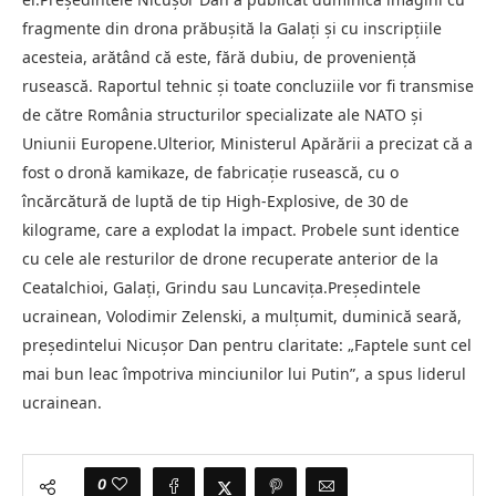
fragmente din drona prăbuşită la Galaţi şi cu inscripţiile
acesteia, arătând că este, fără dubiu, de provenienţă
rusească. Raportul tehnic şi toate concluziile vor fi transmise
de către România structurilor specializate ale NATO şi
Uniunii Europene.Ulterior, Ministerul Apărării a precizat că a
fost o dronă kamikaze, de fabricaţie rusească, cu o
încărcătură de luptă de tip High-Explosive, de 30 de
kilograme, care a explodat la impact. Probele sunt identice
cu cele ale resturilor de drone recuperate anterior de la
Ceatalchioi, Galaţi, Grindu sau Luncaviţa.Preşedintele
ucrainean, Volodimir Zelenski, a mulţumit, duminică seară,
preşedintelui Nicuşor Dan pentru claritate: „Faptele sunt cel
mai bun leac împotriva minciunilor lui Putin”, a spus liderul
ucrainean.
0