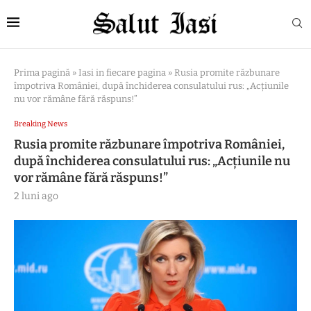
Prima pagină
»
Iasi in fiecare pagina
»
Rusia promite răzbunare
împotriva României, după închiderea consulatului rus: „Acțiunile
nu vor rămâne fără răspuns!”
Breaking News
Rusia promite răzbunare împotriva României,
după închiderea consulatului rus: „Acțiunile nu
vor rămâne fără răspuns!”
2 luni ago