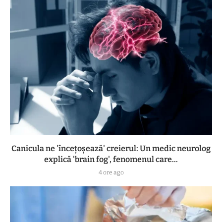
Canicula ne 'încețoșează' creierul: Un medic neurolog
explică 'brain fog', fenomenul care...
4 ore ago