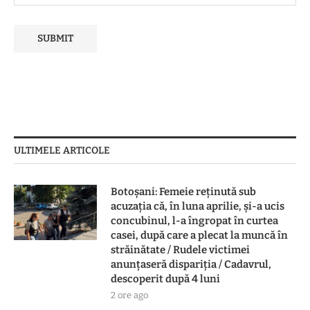
ULTIMELE ARTICOLE
Botoşani: Femeie reţinută sub
acuzaţia că, în luna aprilie, şi-a ucis
concubinul, l-a îngropat în curtea
casei, după care a plecat la muncă în
străinătate / Rudele victimei
anunţaseră dispariţia / Cadavrul,
descoperit după 4 luni
2 ore ago