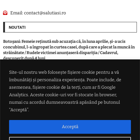
Email:
contact@salutiasi.ro
NOUTATI
Botoşani: Femeie reţinută sub acuzaţia că, în luna aprilie, şi-a ucis
concubinul, l-a îngropat în curtea casei, după care a plecat la muncă în
străinătate / Rudele victimei anunţaseră dispariţia / Cadavrul,
descoperit după 4 luni
Site-ul nostru web folosește fișiere cookie pentru a vă
Record: După Spania, se trece masiv și în Regatul Unit. 230 de migranți
îmbunătăți și personaliza experiența. Poate include, de
au traversat Canalul Mânecii într-o singură barcă
asemenea, fișiere cookie de la terți, cum ar fi Google
Analytics. Aceste cookie-uri vor fi stocate în browser,
Hramul satului Mircești 2026. Programul evenimentului din 15 și 16
numai cu acordul dumneavoastră apăsând pe butonul
august
“Acceptă”.
Avertisment: Căldura extremă ar putea șterge aproape toată creșterea
economică a Europei în 2026. Pierderi de până la 180 de miliarde de
Acceptă
euro