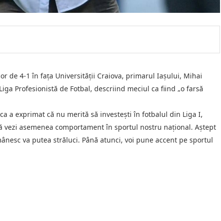
or de 4-1 în fața Universității Craiova, primarul Iașului, Mihai
Liga Profesionistă de Fotbal, descriind meciul ca fiind „o farsă
ca a exprimat că nu merită să investești în fotbalul din Liga I,
să vezi asemenea comportament în sportul nostru național. Aștept
mânesc va putea străluci. Până atunci, voi pune accent pe sportul