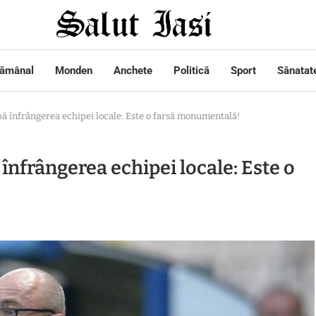
tămânal
Monden
Anchete
Politică
Sport
Sănatat
ă înfrângerea echipei locale: Este o farsă monumentală!
înfrângerea echipei locale: Este o