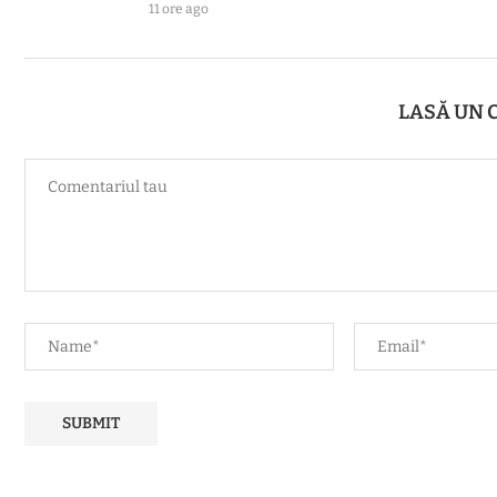
11 ore ago
LASĂ UN 