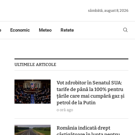
sâmbătă, august 8, 2026
e
Economic
Meteo
Retete
ULTIMELE ARTICOLE
Vot zdrobitor în Senatul SUA:
tarife de până la 100% pentru
țările care mai cumpără gaz și
petrol de la Putin
o oră ago
România indicată drept
câștigătoare în lupta pentru