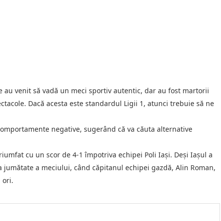
e au venit să vadă un meci sportiv autentic, dar au fost martorii
ectacole. Dacă acesta este standardul Ligii 1, atunci trebuie să ne
ă comportamente negative, sugerând că va căuta alternative
riumfat cu un scor de 4-1 împotriva echipei Poli Iași. Deși Iașul a
ua jumătate a meciului, când căpitanul echipei gazdă, Alin Roman,
 ori.