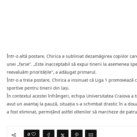
Într-o altă postare, Chirica a subliniat dezamăgirea copiilor car
unei „farse”. „Este inacceptabil să expui tinerii la asemenea sp
reevaluăm prioritățile”, a adăugat primarul.
Într-o a treia postare, Chirica a insinuat că Liga 1 promoveaz
sportive pentru tinerii din Iași.
În contextul acestei înfrângeri, echipa Universitatea Craiova a t
avut un avantaj la pauză, situația s-a schimbat drastic în a do
a fost eliminat, permițând astfel oltenilor să marcheze de patru
0