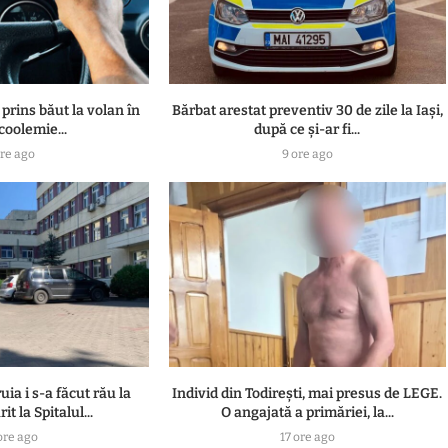
 prins băut la volan în
Bărbat arestat preventiv 30 de zile la Iași,
lcoolemie...
după ce și-ar fi...
ore ago
9 ore ago
uia i s-a făcut rău la
Individ din Todirești, mai presus de LEGE.
t la Spitalul...
O angajată a primăriei, la...
ore ago
17 ore ago