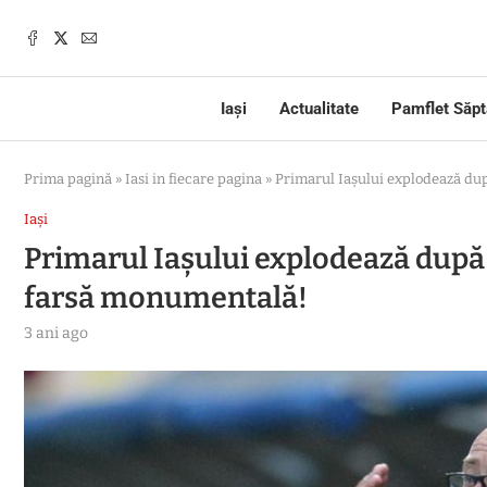
Iași
Actualitate
Pamflet Săp
Prima pagină
»
Iasi in fiecare pagina
»
Primarul Iașului explodează dup
Iași
Primarul Iașului explodează după 
farsă monumentală!
3 ani ago