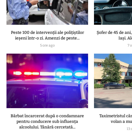
Peste 100 de intervenții ale polițiștilor
Șofer de 45 de ani,
ieșeni într-o zi. Amenzi de peste...
Iași. A
5 ore ago
7 
Bărbat încarcerat după o condamnare
Taximetristul căr
pentru conducere sub influența
volan a muri
alcoolului. Tânără cercetată...
13 