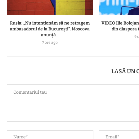
Rusia: „Nu intenționăm să ne retragem
VIDEO Ilie Boloja
ambasadorul de la București”. Moscova
din diaspora î
anunță...
9 
7 ore ago
LASĂ UN 