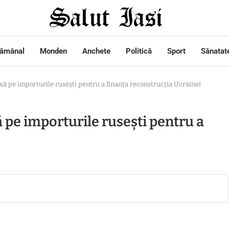
tămânal
Monden
Anchete
Politică
Sport
Sănatat
xă pe importurile rusești pentru a finanța reconstrucția Ucrainei
 pe importurile rusești pentru a