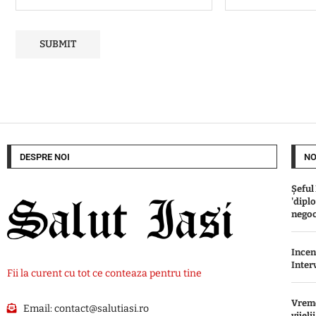
DESPRE NOI
NO
Șeful
'dipl
negoc
Incen
Inter
Fii la curent cu tot ce conteaza pentru tine
Vreme
Email:
contact@salutiasi.ro
vijeli