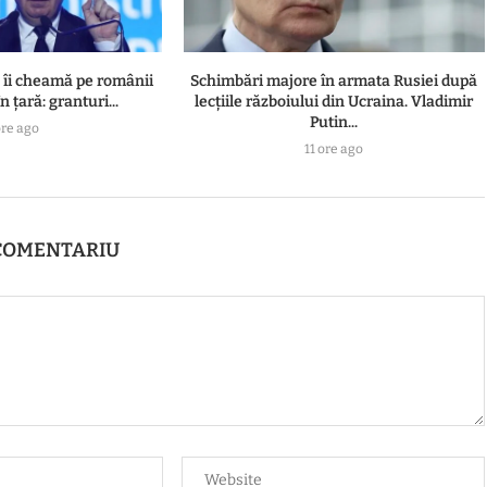
n îi cheamă pe românii
Schimbări majore în armata Rusiei după
n țară: granturi...
lecțiile războiului din Ucraina. Vladimir
Putin...
ore ago
11 ore ago
COMENTARIU