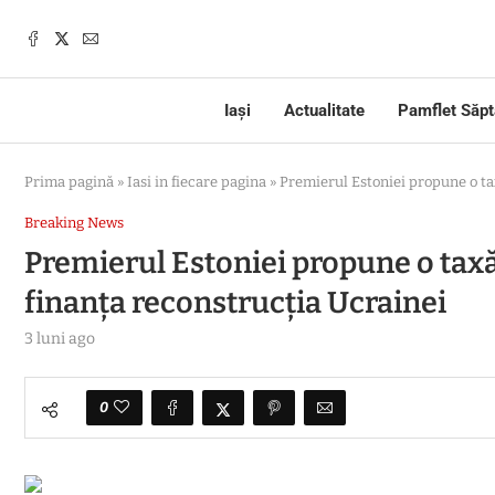
Iași
Actualitate
Pamflet Săp
Prima pagină
»
Iasi in fiecare pagina
»
Premierul Estoniei propune o ta
Breaking News
Premierul Estoniei propune o taxă
finanța reconstrucția Ucrainei
3 luni ago
0