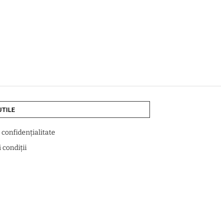
UTILE
e confidențialitate
 condiții