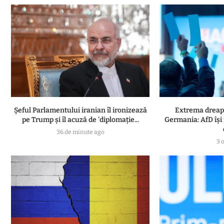
Șeful Parlamentului iranian îl ironizează
Extrema dreapt
pe Trump și îl acuză de 'diplomație...
Germania: AfD își
36 de minute ago
3 