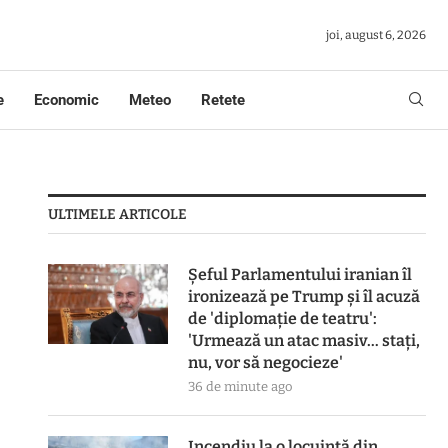
joi, august 6, 2026
e
Economic
Meteo
Retete
ULTIMELE ARTICOLE
Șeful Parlamentului iranian îl
ironizează pe Trump și îl acuză
de 'diplomație de teatru':
'Urmează un atac masiv… stați,
nu, vor să negocieze'
36 de minute ago
Incendiu la o locuință din