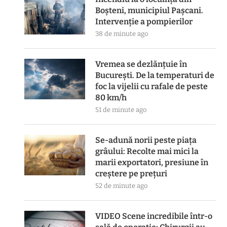
Boșteni, municipiul Pașcani.
Intervenție a pompierilor
38 de minute ago
Vremea se dezlănțuie în
București. De la temperaturi de
foc la vijelii cu rafale de peste
80 km/h
51 de minute ago
Se-adună norii peste piața
grâului: Recolte mai mici la
marii exportatori, presiune în
creștere pe prețuri
52 de minute ago
VIDEO Scene incredibile într-o