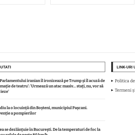
UTATI
LINK-URI 
 Parlamentului iranian îl ironizează pe Trump și îl acuză de
Politica d
omație de teatru': 'Urmează un atac masiv… stați, nu, vor să
Termeni și
ieze'
diu la o locuință din Boșteni, municipiul Pașcani.
venție a pompierilor
a se dezlănțuie în București. De la temperaturi de foc la
i cu rafale de peste 80 km/h