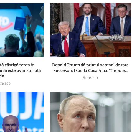
ă câștigă teren în
Donald Trump dă primul semnal despre
 mărește avansul față
succesorul său la Casa Albă: 'Trebuie...
de...
5 ore ago
ore ago