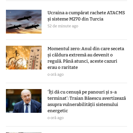
Ucraina a cumpărat rachete ATACMS
și sisteme M270 din Turcia
52 de minute ago
Momentul zero: Anul din care seceta
și căldura extremă au devenit o
regulă. Până atunci, aceste cazuri
erau o raritate
o oră ago
'Îți dă cu cenușă pe panouri și s-a
terminat': Traian Băsescu avertizează
asupra vulnerabilității sistemului
energetic
o oră ago