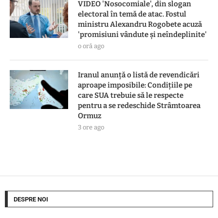
VIDEO 'Nosocomiale', din slogan
electoral în temă de atac. Fostul
ministru Alexandru Rogobete acuză
'promisiuni vândute și neîndeplinite'
o oră ago
Iranul anunță o listă de revendicări
aproape imposibile: Condițiile pe
care SUA trebuie să le respecte
pentru a se redeschide Strâmtoarea
Ormuz
3 ore ago
DESPRE NOI