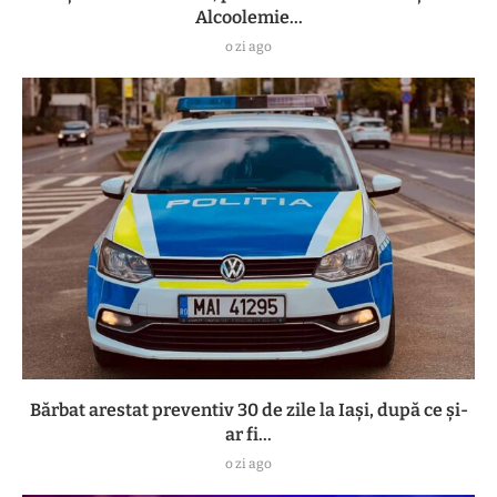
Alcoolemie...
o zi ago
Bărbat arestat preventiv 30 de zile la Iași, după ce și-
ar fi...
o zi ago