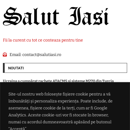
Fii la curent cu tot ce conteaza pentru tine
Email:
contact@salutiasi.ro
NOUTATI
Ucraina a cumpărat rachete ATACMS și sisteme M270 din Turcia
Site-ul nostru web folosește fișiere cookie pentru a vă
Momentul zero: Anul din care seceta și căldura extremă au devenit o
îmbunătăți și personaliza experiența. Poate include, de
regulă. Până atunci, aceste cazuri erau o raritate
asemenea, fișiere cookie de la terți, cum ar fi Google
Analytics. Aceste cookie-uri vor fi stocate în browser,
'Îți dă cu cenușă pe panouri și s-a terminat': Traian Băsescu avertizează
numai cu acordul dumneavoastră apăsând pe butonul
asupra vulnerabilității sistemului energetic
“Acceptă”.